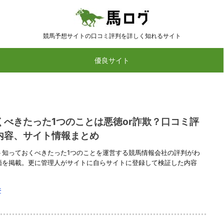
競馬予想サイトの口コミ評判を詳しく知れるサイト
優良サイト
くべきたった1つのことは悪徳or詐欺？口コミ評
内容、サイト情報まとめ
ト知っておくべきたった1つのことを運営する競馬情報会社の評判がわ
価を掲載。更に管理人がサイトに自らサイトに登録して検証した内容
件