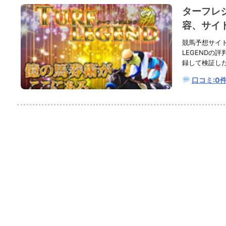
ターフレ
容、サイ
競馬予想サイトタ
LEGENDの
録して検証し
口コミ:0