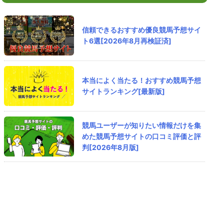
★★★★
評価平均：
匿名
さん
2026/8/7/ 00:46
信頼できるおすすめ優良競馬予想サイ
ト6選[2026年8月再検証済]
えーあいNEOの口コミ
個人的には有料のほうが断然稼げるので指数
使う意味はないかなって思う 登録したてて
本当によく当たる！おすすめ競馬予想
遊び感覚で使うにはいいのかもしれんけどさ
サイトランキング[最新版]
★★★★
評価平均：
競馬ユーザーが知りたい情報だけを集
めた競馬予想サイトの口コミ評価と評
判[2026年8月版]