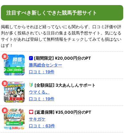
注目すべき新しくできた競馬予想サイト
掲載してからそれほど経ってないにも関わらず、口コミ評価や評
判が多く投稿されている注目の集まる競馬予想サイト。気になる
サイトがあれば登録して無料情報をチェックしてみても損はない
はず！
🅿
[期間限定] ¥20,000円分のPT
勝馬総合センター
口コミ：19件
[全額保証] 3大あんしんサポート
ウマくる。
口コミ：19件
[返還保障] ¥35,000円分のPT
サキガケ
口コミ：63件