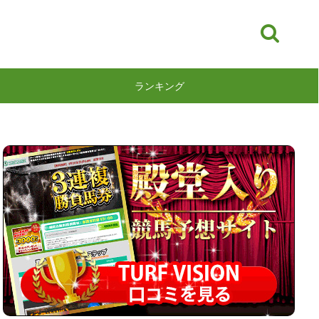
ランキング