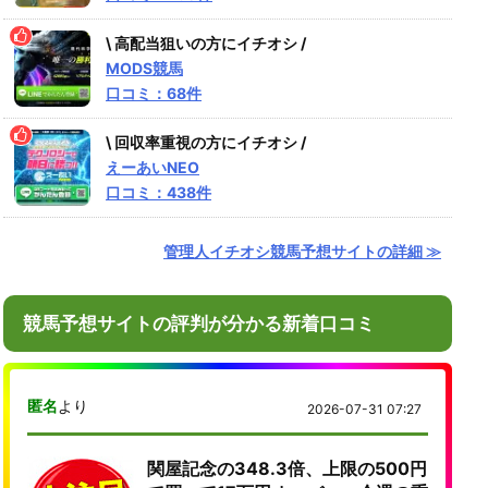
\ 高配当狙いの方にイチオシ /
MODS競馬
口コミ：68件
\ 回収率重視の方にイチオシ /
えーあいNEO
口コミ：438件
管理人イチオシ競馬予想サイトの詳細 ≫
競馬予想サイトの評判が分かる新着口コミ
匿名
より
2026-07-31 07:27
関屋記念の348.3倍、上限の500円