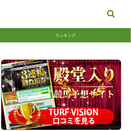
ランキング