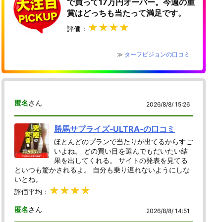
で買って17万円オーバー。今週の重
賞はどっちも当たって満足です。
★★★★
評価：
≫
ターフビジョンの口コミ
匿名
さん
2026/8/8/ 15:26
勝馬サプライズ‐ULTRA‐の口コミ
ほとんどのプランで当たりが出てるからすご
いよね。 どの買い目を選んでもだいたい結
果を出してくれる。 サイトの発表を見てる
といつも驚かされるよ。 自分も乗り遅れないようにしな
いとね。
★★★★
評価平均：
匿名
さん
2026/8/8/ 14:51