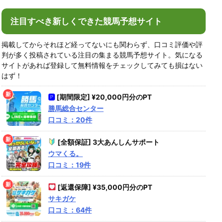
注目すべき新しくできた競馬予想サイト
掲載してからそれほど経ってないにも関わらず、口コミ評価や評
判が多く投稿されている注目の集まる競馬予想サイト。気になる
サイトがあれば登録して無料情報をチェックしてみても損はない
はず！
🅿
[期間限定] ¥20,000円分のPT
勝馬総合センター
口コミ：20件
[全額保証] 3大あんしんサポート
ウマくる。
口コミ：19件
[返還保障] ¥35,000円分のPT
サキガケ
口コミ：64件