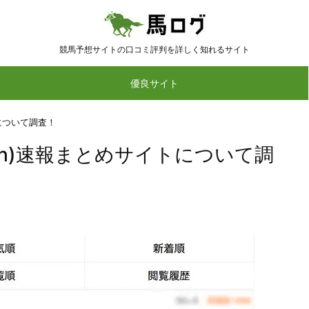
競馬予想サイトの口コミ評判を詳しく知れるサイト
優良サイト
トについて調査！
ch)速報まとめサイトについて調