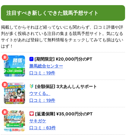
注目すべき新しくできた競馬予想サイト
掲載してからそれほど経ってないにも関わらず、口コミ評価や評
判が多く投稿されている注目の集まる競馬予想サイト。気になる
サイトがあれば登録して無料情報をチェックしてみても損はない
はず！
🅿
[期間限定] ¥20,000円分のPT
勝馬総合センター
口コミ：19件
[全額保証] 3大あんしんサポート
ウマくる。
口コミ：19件
[返還保障] ¥35,000円分のPT
サキガケ
口コミ：63件