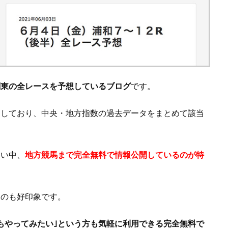
関東の全レースを予想しているブログ
です。
供しており、中央・地方指数の過去データをまとめて該当
多い中、
地方競馬まで完全無料で情報公開しているのが特
るのも好印象です。
もやってみたい｣という方も気軽に利用できる完全無料で