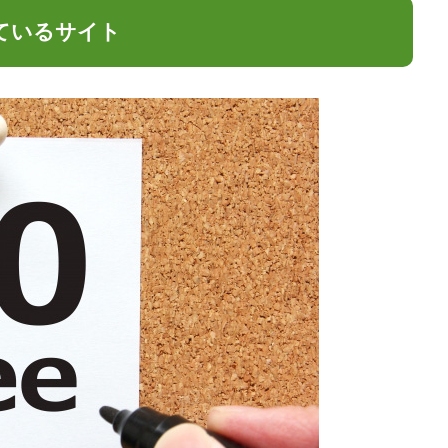
ているサイト