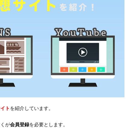
サイト
を紹介しています。
多くが
会員登録
を必要とします。