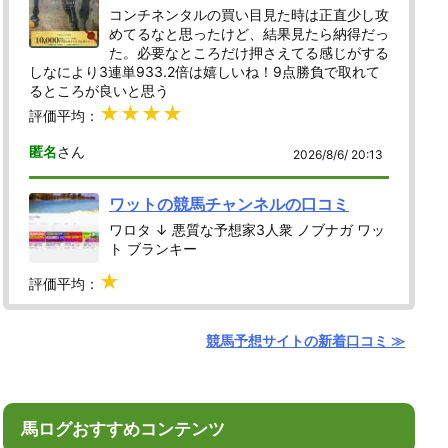
コンチネンタルの買い目見た時は正直少し攻
めてるなと思ったけど、結果見たら納得だっ
た。必要なところだけ押さえてる感じがする
しなにより3連単933.2倍は嬉しいね！9点勝負で取れて
るところが良いと思う
★★★★
評価平均：
匿名
さん
2026/8/6/ 20:13
ワットの競馬チャンネルの口コミ
ワロタ ↓ 悪質な予想家3人衆 ノブナガ ワッ
ト ブランキー
★
評価平均：
匿名
さん
2026/8/6/ 18:48
競馬予想サイトの新着口コミ ≫
騏驎の口コミ
個人的に夏競馬は稼ぎ時だと踏んでるんだ
が、このタイミングに麒麟無いの痛すぎた
馬ログおすすめコンテンツ
わ！ イマイチ他のサイトでは結果でないし