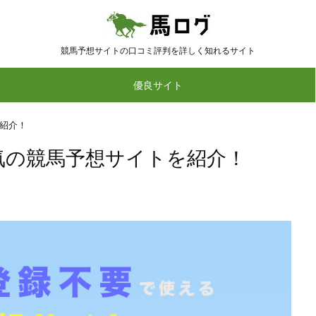
競馬予想サイトの口コミ評判を詳しく知れるサイト
優良サイト
紹介！
気の競馬予想サイトを紹介！