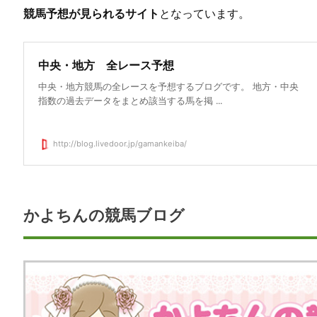
競馬予想が見られるサイト
となっています。
中央・地方 全レース予想
中央・地方競馬の全レースを予想するブログです。 地方・中央
指数の過去データをまとめ該当する馬を掲 ...
http://blog.livedoor.jp/gamankeiba/
かよちんの競馬ブログ