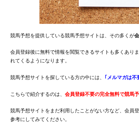
競馬予想を提供している競馬予想サイトは、その多くが
会員登録後に無料で情報を閲覧できるサイトも多くあり
れてくるようになります。
競馬予想サイトを探している方の中には、
｢メルマガは不
こちらで紹介するのは、
会員登録不要の完全無料で競馬
競馬予想サイトをまだ利用したことがない方など、会員
参考にしてみてください。