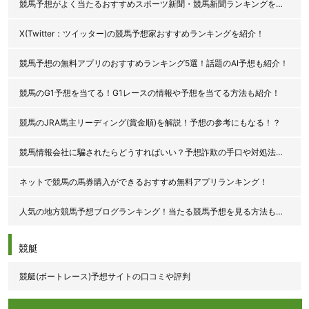
競馬予想がよく当たるおすすめスポーツ新聞・競馬新聞ランキングを紹介！
X(Twitter：ツイッター)の競馬予想家おすすめランキングを紹介！
競馬予想の無料アプリのおすすめランキング5選！話題のAI予想も紹介！
競馬のG1予想を当てる！G1レースの情報や予想を当てる方法も紹介！
競馬のJRA馬主リーディング(賞金順)を解説！予想の参考にもなる！？
競馬情報会社に騙されたらどうすればいい？予想詐欺の手口や対処法を解説！
ネットで競馬の馬券購入ができるおすすめ無料アプリランキング！
人気の地方競馬予想ブログランキング！当たる競馬予想を見る方法も紹介！
競艇
競艇(ボートレース)予想サイトの口コミや評判