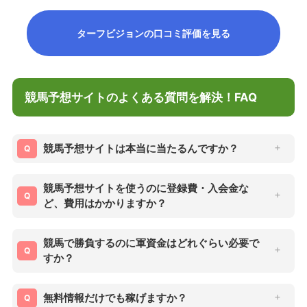
その分的中の破壊力は半端ない！
★★★★
ターフビジョンの口コミ評価を見る
評価平均：
タコ負けワット
さん
2026/8/9/ 18:23
競馬予想サイトのよくある質問を解決！FAQ
ワットの競馬チャンネルの口コミ
今日も元気に外してますね
+
競馬予想サイトは本当に当たるんですか？
Q
★
評価平均：
競馬予想サイトを使うのに登録費・入会金な
+
Q
ど、費用はかかりますか？
匿名
さん
2026/8/9/ 17:33
競馬で勝負するのに軍資金はどれぐらい必要で
+
Q
ジャックポット（KEIBA JACKPOT）の
すか？
口コミ
マジでジャックポット様様ですわ
+
無料情報だけでも稼げますか？
Q