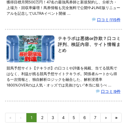
獲得目標月間500万円！47名の最強馬券師と新規契約し、分析力・
上場力・回収率爆増！馬券情報も完全無料で公開中♪LINE版リニュー
匿名
さん
2026/8/10/ 16:12
アルを記念してULTRAイベント開催 ...
口コミ:115件
うまジェネの口コミ
今まで他のサイトの指数使ったけどうまジェネ
に乗り換えた こっちのが回収率が高かった
テキラボは悪徳or詐欺？口コミ
評判、検証内容、サイト情報ま
★★★★
評価平均：
とめ
おじい
さん
2026/8/10/ 15:56
競馬予想サイト【テキラボ】の口コミや評価を掲載、当てる競馬で
はなく、利益が残る競馬予想サイトテキラボ。関係者ルートから得
る一次情報と、独自解析ロジックを融合した、解析浸透率
ターフビジョン( TURF VISION )の口コミ
1800%OVERのは人気・オッズでは見抜けない”本当に狙うべ ...
ターフビジョンは詰まる所平日の地方競馬ジャ
口コミ:9件
ーナルが一番稼げてる気がする
★★★★
評価平均：
«
‹
1
2
3
4
5
6
7
›
»
匿名
さん
2026/8/10/ 12:41