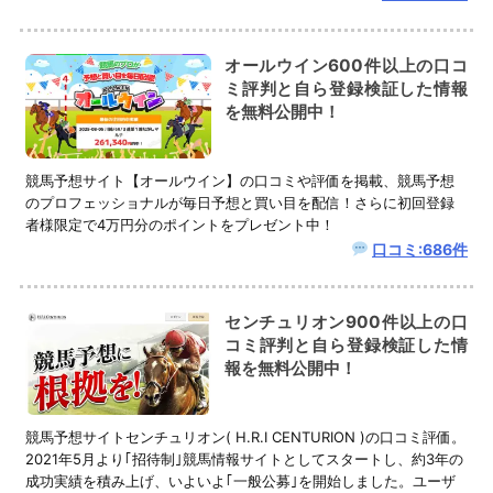
払う価値なしだし掲示板でやり取りしてる常連
がうざい そいつらもレベル低すぎ
★
評価平均：
オールウイン600件以上の口コ
ミ評判と自ら登録検証した情報
を無料公開中！
匿名
さん
2026/8/10/ 18:45
テキラボの口コミ
競馬予想サイト【オールウイン】の口コミや評価を掲載、競馬予想
のプロフェッショナルが毎日予想と買い目を配信！さらに初回登録
サクラが咲いたｗ 当たらんからやめとき
者様限定で4万円分のポイントをプレゼント中！
口コミ:686件
★★
評価平均：
センチュリオン900件以上の口
コミ評判と自ら登録検証した情
匿名
さん
2026/8/10/ 18:17
報を無料公開中！
ターフビジョン( TURF VISION )の口コミ
ここくらいしかちゃんと運営してないと俺は思
競馬予想サイトセンチュリオン( H.R.I CENTURION )の口コミ評価。
ってる
2021年5月より｢招待制｣競馬情報サイトとしてスタートし、約3年の
成功実績を積み上げ、いよいよ｢一般公募｣を開始しました。ユーザ
★★★★
評価平均：