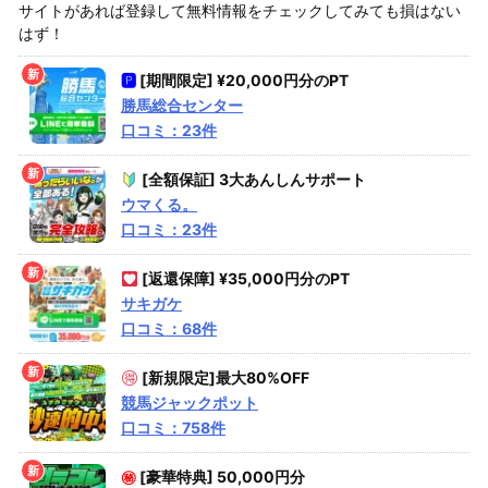
サイトがあれば登録して無料情報をチェックしてみても損はない
匿名
さん
2026/8/9/ 16:13
はず！
ワットの競馬チャンネルの口コミ
🅿
[期間限定] ¥20,000円分のPT
勝馬総合センター
imgur.com/a/GBwXnSz 都合が悪いとブロック
するぞの脅しばかりのワットノブナガ競馬
口コミ：23件
★
評価平均：
[全額保証] 3大あんしんサポート
ウマくる。
口コミ：23件
匿名
さん
2026/8/9/ 16:09
[返還保障] ¥35,000円分のPT
ターフビジョン( TURF VISION )の口コミ
サキガケ
毎週参加してるけどここのところ満足度の高い
口コミ：68件
結果が続いてる
★★★★
[新規限定]最大80%OFF
評価平均：
競馬ジャックポット
口コミ：758件
匿名
さん
2026/8/9/ 16:03
㊙
[豪華特典] 50,000円分