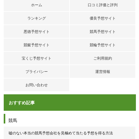
にコストは掛かりますけど、これが結構プラス
ホーム
口コミ評価と評判
になるので個人的にお勧めです。
★★★★
評価平均：
ランキング
優良予想サイト
悪徳予想サイト
競馬予想サイト
競艇予想サイト
競輪予想サイト
宝くじ予想サイト
ご利用規約
プライバシー
運営情報
お問い合わせ
おすすめ記事
競馬
嘘のない本当の競馬予想会社を見極めて当たる予想を得る方法