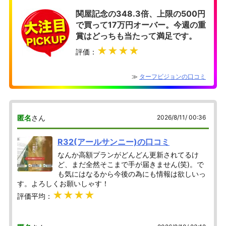
方が、馬ログ管理人と同じような失敗をしない為に、
｢
関屋記念の348.3倍、上限の500円
競馬のレースを予想する会社選びで失敗しない為の口コ
で買って17万円オーバー。今週の重
賞はどっちも当たって満足です。
ミサイト ｣
をコンセプトにして運営しております。
★★★★
評価：
具体的には、競馬予想サイトの評判や口コミを集った
≫
ターフビジョンの口コミ
り、馬ログ管理人が色々な競馬予想サイトに自ら登録し
てみて検証したりしていますので、競馬予想情報を販売
する会社を使って競馬予想を的中させたい方は、当サイ
匿名
さん
2026/8/11/ 00:36
トの口コミや評判、馬ログ管理人の検証情報などを参考
にして頂ければと思います。
R32(アールサンニー)の口コミ
なんか高額プランがどんどん更新されてるけ
ど、まだ全然そこまで手が届きません(笑)。で
も気にはなるから今後の為にも情報は欲しいっ
す。よろしくお願いしゃす！
★★★★
評価平均：