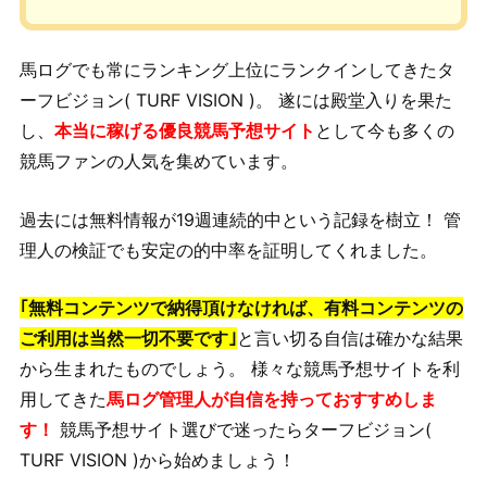
サキガケの口コミ
サキガケは予想の公開時間をレースに合わせて
馬ログでも常にランキング上位にランクインしてきたタ
ズラしてるあたり、ちゃんと直前まで情報収集
してるんだなって思う
ーフビジョン( TURF VISION )。 遂には殿堂入りを果た
★★★
評価平均：
し、
本当に稼げる優良競馬予想サイト
として今も多くの
競馬ファンの人気を集めています。
匿名
さん
2026/8/9/ 20:13
過去には無料情報が19週連続的中という記録を樹立！ 管
センチュリオンの口コミ
理人の検証でも安定の的中率を証明してくれました。
2週連続大幅プラス達成で今一番乗れてるサイ
トだと思う。
｢無料コンテンツで納得頂けなければ、有料コンテンツの
★★★★
評価平均：
ご利用は当然一切不要です｣
と言い切る自信は確かな結果
から生まれたものでしょう。 様々な競馬予想サイトを利
用してきた
馬ログ管理人が自信を持っておすすめしま
匿名
さん
2026/8/9/ 19:25
す！
競馬予想サイト選びで迷ったらターフビジョン(
みどりの的中らんどの口コミ
TURF VISION )から始めましょう！
有料情報の関係者達の裏話は高額ではあるが、