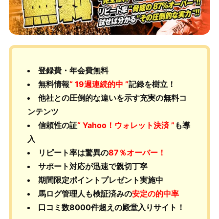
【競馬学】推理ゲームの覇者を目指して
の口コミ
ここは全く当たらないよ 本当に当たらない こ
としまどもに当たったの2回ぐらい もっともら
しいこと言ってもぜんぜん当たらない(笑)
登録費・年会費無料
★
評価平均：
無料情報
“ 19週連続的中 ”
記録を樹立！
他社との圧倒的な違いを示す充実の無料コ
匿名
さん
2026/8/9/ 21:10
ンテンツ
信頼性の証
“ Yahoo！ウォレット決済 ”
も導
オールウインの口コミ
入
よく当たるのは良いけど自分には物足りないサ
リピート率は驚異の
87％オーバー！
イトでした
サポート対応が迅速で親切丁寧
★★★★
評価平均：
期間限定ポイントプレゼント実施中
馬ログ管理人も検証済みの
安定の的中率
匿名
さん
2026/8/9/ 20:13
口コミ数8000件超えの殿堂入りサイト！