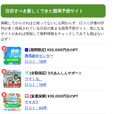
注目すべき新しくできた競馬予想サイト
掲載してからそれほど経ってないにも関わらず、口コミ評価や評
判が多く投稿されている注目の集まる競馬予想サイト。気になる
サイトがあれば登録して無料情報をチェックしてみても損はない
はず！
🅿
[期間限定] ¥20,000円分のPT
勝馬総合センター
口コミ：19件
[全額保証] 3大あんしんサポート
ウマくる。
口コミ：19件
[返還保障] ¥35,000円分のPT
サキガケ
口コミ：63件