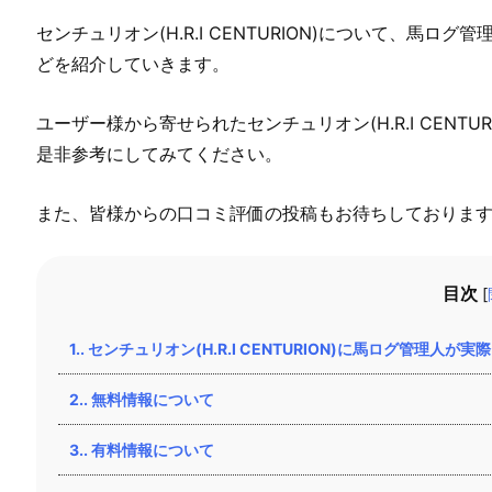
センチュリオン(H.R.I CENTURION)について、
どを紹介していきます。
ユーザー様から寄せられたセンチュリオン(H.R.I CEN
是非参考にしてみてください。
また、皆様からの口コミ評価の投稿もお待ちしておりま
目次
[
1.
センチュリオン(H.R.I CENTURION)に馬ログ管理人
2.
無料情報について
3.
有料情報について