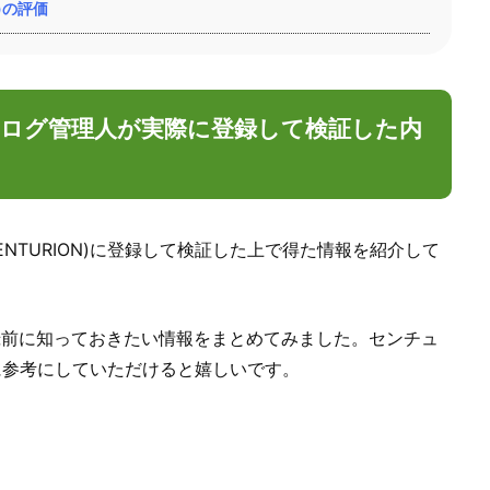
)の評価
N)に馬ログ管理人が実際に登録して検証した内
CENTURION)に登録して検証した上で得た情報を紹介して
録前に知っておきたい情報をまとめてみました。センチュ
方などに参考にしていただけると嬉しいです。