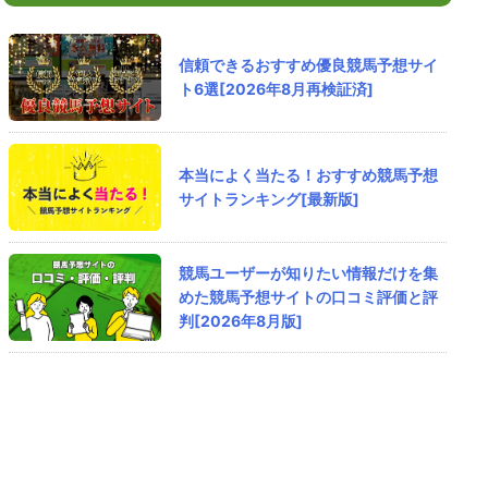
匿名
さん
2026/8/7/ 12:53
信頼できるおすすめ優良競馬予想サイ
R32(アールサンニー)の口コミ
ト6選[2026年8月再検証済]
マスターピースが特価中！
一応お客様限定とか言ってるけど、かなりの
方にも行ってるはずｗ
本当によく当たる！おすすめ競馬予想
このチャンスは逃せないでしょ！
サイトランキング[最新版]
評価：
匿名
さん
2026/8/7/ 12:22
競馬ユーザーが知りたい情報だけを集
めた競馬予想サイトの口コミ評価と評
ワットの競馬チャンネルの口コミ
判[2026年8月版]
また、本命着外からの的中でYouTubeのコメ
ント荒れてるな
ノブナガは詐欺師なんだよ
早く気づこうぜ
評価：