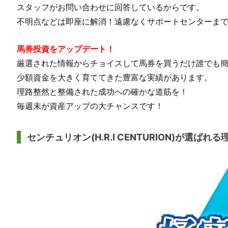
スタッフがお問い合わせに回答しているからです。
不明点などは即座に解消！遠慮なくサポートセンターま
馬券投資をアップデート！
厳選された情報からチョイスして馬券を買うだけ誰でも
少額資金を大きく育ててきた豊富な実績があります。
理路整然と整備された成功への確かな道筋を！
毎週末が資産アップの大チャンスです！
センチュリオン(H.R.I CENTURION)が選ばれる