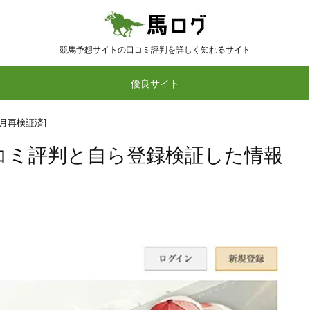
競馬予想サイトの口コミ評判を詳しく知れるサイト
優良サイト
月再検証済]
コミ評判と自ら登録検証した情報