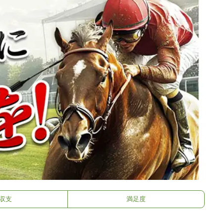
収支
満足度