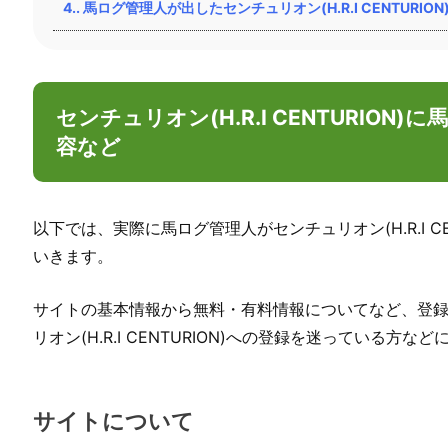
4.
馬ログ管理人が出したセンチュリオン(H.R.I CENTURION
センチュリオン(H.R.I CENTURIO
容など
以下では、実際に馬ログ管理人がセンチュリオン(H.R.I 
いきます。
サイトの基本情報から無料・有料情報についてなど、登
リオン(H.R.I CENTURION)への登録を迷っている
サイトについて