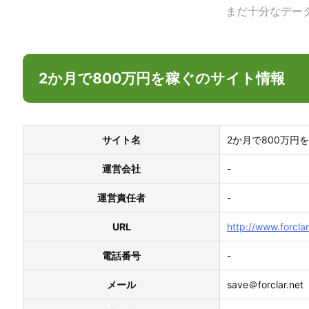
まだ十分なデー
2か月で800万円を稼ぐのサイト情報
サイト名
2か月で800万円
運営会社
-
運営責任者
-
URL
http://www.forclar
電話番号
-
メール
save＠forclar.net