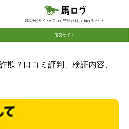
競馬予想サイトの口コミ評判を詳しく知れるサイト
優良サイト
or詐欺？口コミ評判、検証内容、