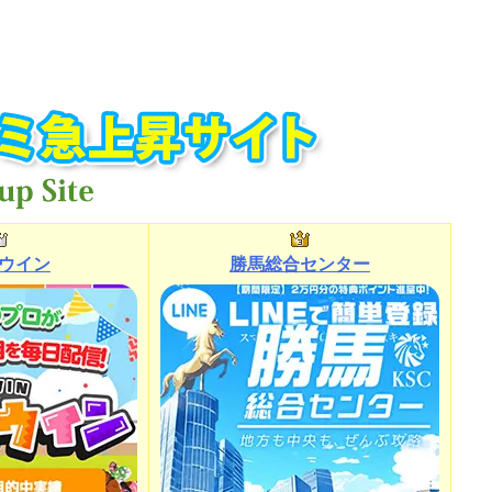
ウイン
勝馬総合センター