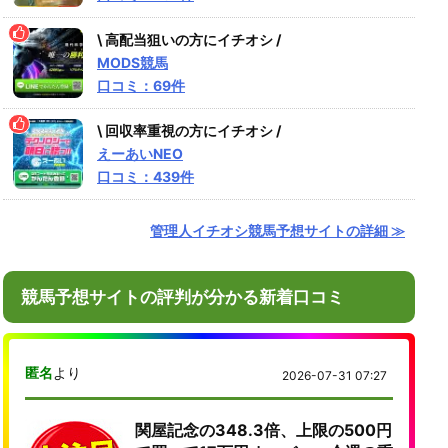
\ 高配当狙いの方にイチオシ /
MODS競馬
口コミ：69件
\ 回収率重視の方にイチオシ /
えーあいNEO
口コミ：439件
管理人イチオシ競馬予想サイトの詳細 ≫
競馬予想サイトの評判が分かる新着口コミ
匿名
より
2026-07-31 07:27
関屋記念の348.3倍、上限の500円