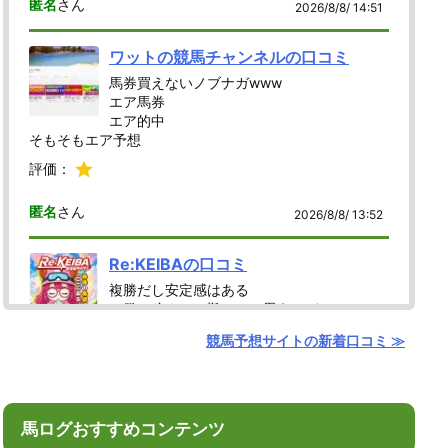
匿名
さん
2026/8/8/ 14:51
ワットの競馬チャンネルの口コミ
馬券買えないノブナガwww
エア馬券
エア的中
そもそもエア予想
評価：
匿名
さん
2026/8/8/ 13:52
Re:KEIBAの口コミ
複勝だし安定感はある
一発で稼ぐのは難しいと思うけど
評価：
競馬予想サイトの新着口コミ ≫
匿名
さん
2026/8/8/ 13:18
馬ログおすすめコンテンツ
ワットの競馬チャンネルの口コミ