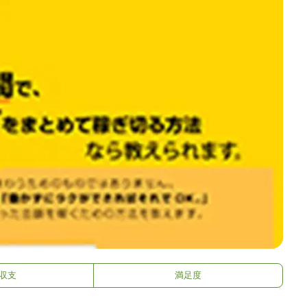
収支
満足度