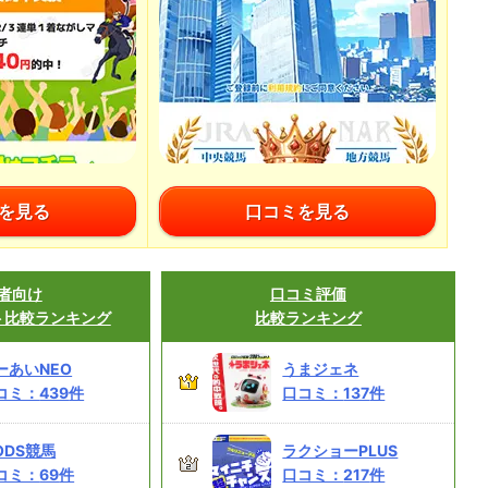
を見る
口コミを見る
者向け
口コミ評価
ト比較ランキング
比較ランキング
ーあいNEO
うまジェネ
コミ：
439
件
口コミ：
137
件
ODS競馬
ラクショーPLUS
コミ：
69
件
口コミ：
217
件