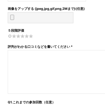
画像をアップする (jpeg,jpg,gif,png,2Mまで)
５段階評価
評判がわかる口コミなどを書いてください *
Q1.これまでの参加回数（任意）