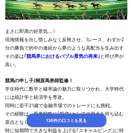
まさに即席の好景気…！
現地情報を出し惜しみなく反映させ、1レース、わずか2
分の勝負で的中の連続から夢のような高配当を生み出す
その姿は
｢競馬界におけるバブル景気の再来｣
と呼び声が
高い。
競馬の申し子/桐原馬券師監修！
学生時代に数学と確率論の魅力に取りつかれ、大学時代
には統計学と経済学を専攻。
同時に若干21歳で金融市場でのトレードにも挑戦。
その経験は、馬券戦略に｢投資｣としての視点を持ち込む
135件の口コミを見る
原点となりました。
特に短期間で大きな利益を上げる｢スキャルピング｣に特