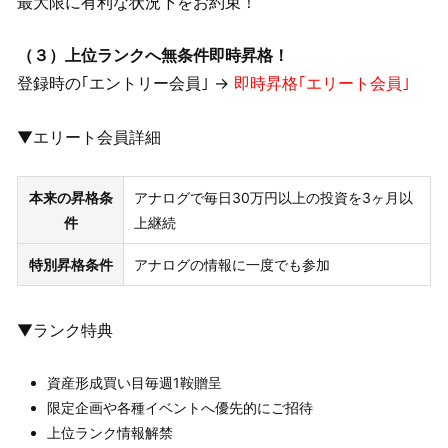
最大限に有利な状況下をお約束！
（３）上位ランクへ無条件即時昇格！
登録時の｢エントリー会員｣ →
即時昇格｢エリート会員｣
▼エリート会員詳細
本来の昇格条
アナログで毎日30万円以上の投資を3ヶ月以
件
上継続
特別昇格条件
アナログの情報に一度でも参加
▼ランク特典
資産形成買い目毎週1鞍贈呈
限定企画や各種イベントへ優先的にご招待
上位ランク情報解禁