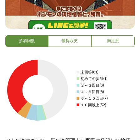
参加回数
獲得収支
満足度
■
未回答(61)
■
初めての参加(1)
■
２～３回目(6)
■
４～５回目(8)
■
６～１０回目(7)
■
１０回以上(52)