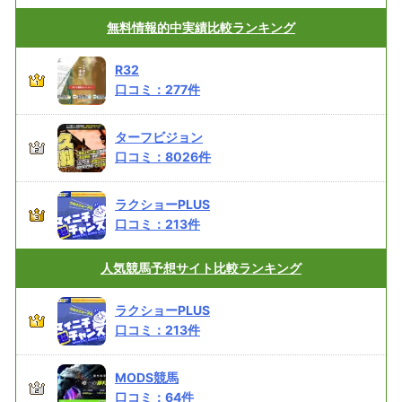
無料情報的中実績
比較ランキング
R32
口コミ：
277
件
ターフビジョン
口コミ：
8026
件
ラクショーPLUS
口コミ：
213
件
人気競馬予想サイト
比較ランキング
ラクショーPLUS
口コミ：
213
件
MODS競馬
口コミ：
64
件