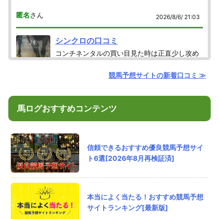
匿名
さん
2026/8/6/ 21:03
シンクロの口コミ
コンチネンタルの買い目見た時は正直少し攻め
てるなと思ったけど、結果見たら納得だった。
必要なところだけ押さえてる感じがするしなに
競馬予想サイトの新着口コミ ≫
より3連単933.2倍は嬉しいね！9点勝負で取れてるところが
良いと思う
評価：
馬ログおすすめコンテンツ
匿名
さん
2026/8/6/ 20:13
信頼できるおすすめ優良競馬予想サイ
ワットの競馬チャンネルの口コミ
ト6選[2026年8月再検証済]
ワロタ
↓
悪質な予想家3人衆
ノブナガ
本当によく当たる！おすすめ競馬予想
ワット
サイトランキング[最新版]
ブランキー