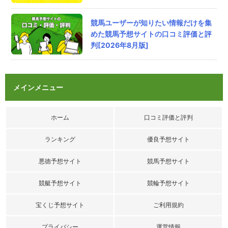
評価：
競馬ユーザーが知りたい情報だけを集
匿名
さん
2026/8/6/ 18:48
めた競馬予想サイトの口コミ評価と評
判[2026年8月版]
騏驎の口コミ
個人的に夏競馬は稼ぎ時だと踏んでるんだが、
このタイミングに麒麟無いの痛すぎたわ！
イマイチ他のサイトでは結果でないしはよ全開
メインメニュー
してくれ(笑)
評価：
ホーム
口コミ評価と評判
匿名
さん
2026/8/6/ 17:39
ランキング
優良予想サイト
シンクロの口コミ
悪徳予想サイト
競馬予想サイト
ダッジの重賞攻略は今回も見事でした。買い目
を確認すると無駄な部分がなく、結果から見て
競艇予想サイト
競輪予想サイト
も納得できる内容。こういうメリハリのある予
想は安心感があります。
宝くじ予想サイト
ご利用規約
評価：
プライバシー
運営情報