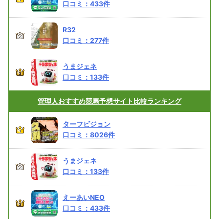
口コミ：
433
件
R32
口コミ：
277
件
うまジェネ
口コミ：
133
件
管理人おすすめ
競馬予想サイト比較ランキング
ターフビジョン
口コミ：
8026
件
うまジェネ
口コミ：
133
件
えーあいNEO
口コミ：
433
件