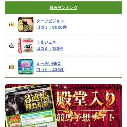
総合
ランキング
ターフビジョン
口コミ：
8026
件
うまジェネ
口コミ：
133
件
えーあいNEO
口コミ：
433
件