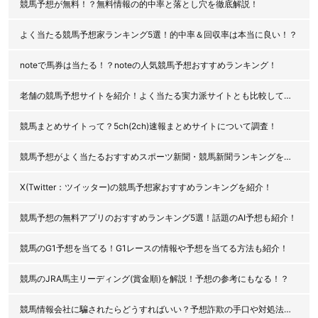
競馬予想が無料！？無料情報の的中率と落とし穴を徹底解説！
よく当たる競馬予想家ランキング5選！的中率＆回収率は本当に良い！？
noteで馬券は当たる！？noteの人気競馬予想おすすめランキング！
老舗の競馬予想サイトを紹介！よく当たる実力派サイトとも比較してみた！
競馬まとめサイトって？5ch(2ch)速報まとめサイトについて調査！
競馬予想がよく当たるおすすめスポーツ新聞・競馬新聞ランキングを紹介！
X(Twitter：ツイッター)の競馬予想家おすすめランキングを紹介！
競馬予想の無料アプリのおすすめランキング5選！話題のAI予想も紹介！
競馬のG1予想を当てる！G1レースの情報や予想を当てる方法も紹介！
競馬のJRA馬主リーディング(賞金順)を解説！予想の参考にもなる！？
競馬情報会社に騙されたらどうすればいい？予想詐欺の手口や対処法を解説！