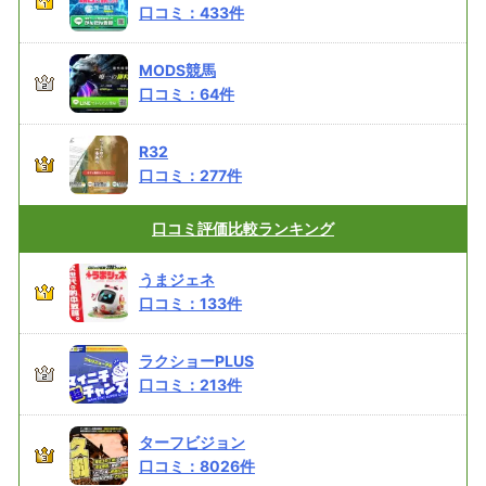
口コミ：
433
件
MODS競馬
口コミ：
64
件
R32
口コミ：
277
件
口コミ評価
比較ランキング
うまジェネ
口コミ：
133
件
ラクショーPLUS
口コミ：
213
件
ターフビジョン
口コミ：
8026
件