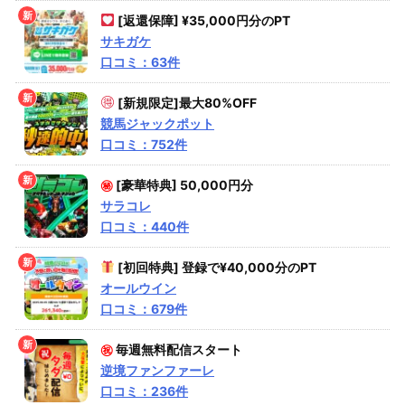
[返還保障] ¥35,000円分のPT
サキガケ
口コミ：63件
[新規限定]最大80%OFF
競馬ジャックポット
口コミ：752件
㊙
[豪華特典] 50,000円分
サラコレ
口コミ：440件
[初回特典] 登録で¥40,000分のPT
オールウイン
口コミ：679件
㊗
毎週無料配信スタート
逆境ファンファーレ
口コミ：236件