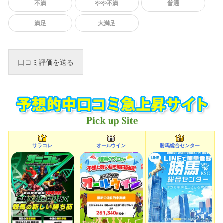
不満
やや不満
普通
満足
大満足
サラコレ
オールウイン
勝馬総合センター