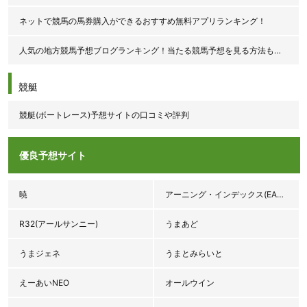
ネットで競馬の馬券購入ができるおすすめ無料アプリランキング！
人気の地方競馬予想ブログランキング！当たる競馬予想を見る方法も紹介！
競艇
競艇(ボートレース)予想サイトの口コミや評判
優良予想サイト
暁
アーニング・インデックス(EARNINGS INDEX♯3.92)
R32(アールサンニー)
うまあど
うまジェネ
うまとみらいと
えーあいNEO
オールウイン