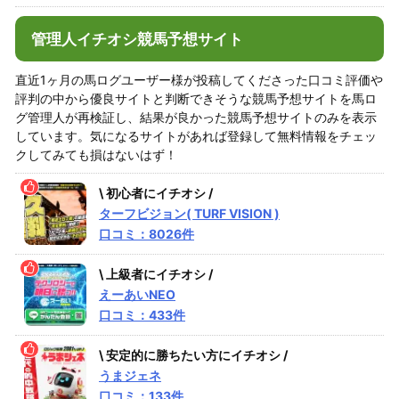
管理人イチオシ競馬予想サイト
直近1ヶ月の馬ログユーザー様が投稿してくださった口コミ評価や
評判の中から優良サイトと判断できそうな競馬予想サイトを馬ロ
グ管理人が再検証し、結果が良かった競馬予想サイトのみを表示
しています。気になるサイトがあれば登録して無料情報をチェッ
クしてみても損はないはず！
\ 初心者にイチオシ /
ターフビジョン( TURF VISION )
口コミ：8026件
\ 上級者にイチオシ /
えーあいNEO
口コミ：433件
\ 安定的に勝ちたい方にイチオシ /
うまジェネ
口コミ：133件