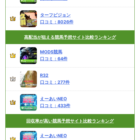
ターフビジョン
口コミ：
8026
件
高配当が狙える
競馬予想サイト比較ランキング
MODS競馬
口コミ：
64
件
R32
口コミ：
277
件
えーあいNEO
口コミ：
433
件
回収率が高い
競馬予想サイト比較ランキング
えーあいNEO