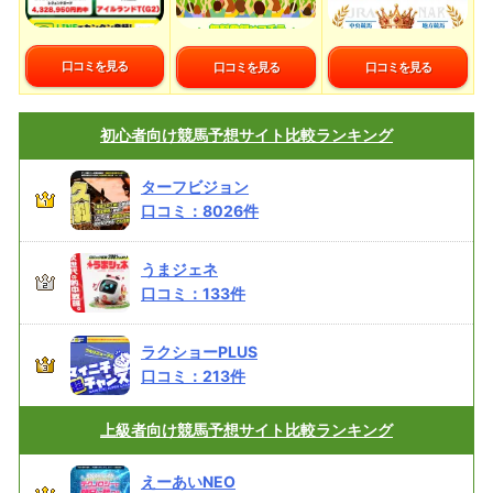
口コミを見る
口コミを見る
口コミを見る
初心者向け
競馬予想サイト比較ランキング
ターフビジョン
口コミ：
8026
件
うまジェネ
口コミ：
133
件
ラクショーPLUS
口コミ：
213
件
上級者向け
競馬予想サイト比較ランキング
えーあいNEO