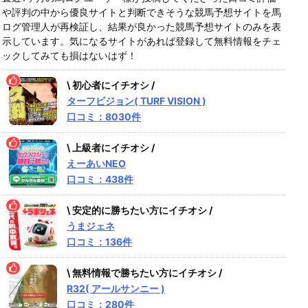
や評判の中から優良サイトと判断できそうな競馬予想サイトを馬
ログ管理人が再検証し、結果が良かった競馬予想サイトのみを表
示しています。気になるサイトがあれば登録して無料情報をチェ
ックしてみても損はないはず！
\ 初心者にイチオシ /
ターフビジョン( TURF VISION )
口コミ：8030件
\ 上級者にイチオシ /
えーあいNEO
口コミ：438件
\ 安定的に勝ちたい方にイチオシ /
うまジェネ
口コミ：136件
\ 無料情報で勝ちたい方にイチオシ /
R32( アールサンニー )
口コミ：280件