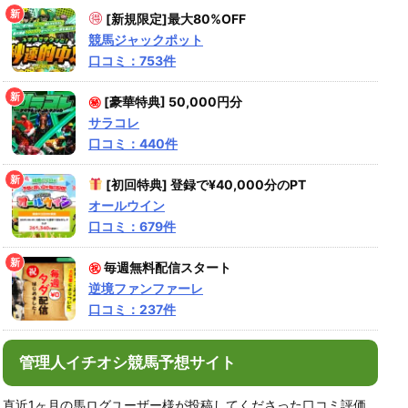
[新規限定]最大80%OFF
競馬ジャックポット
口コミ：753件
㊙
[豪華特典] 50,000円分
サラコレ
口コミ：440件
[初回特典] 登録で¥40,000分のPT
オールウイン
口コミ：679件
㊗
毎週無料配信スタート
逆境ファンファーレ
口コミ：237件
管理人イチオシ競馬予想サイト
直近1ヶ月の馬ログユーザー様が投稿してくださった口コミ評価