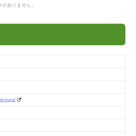
タがありません。
net/gurd/