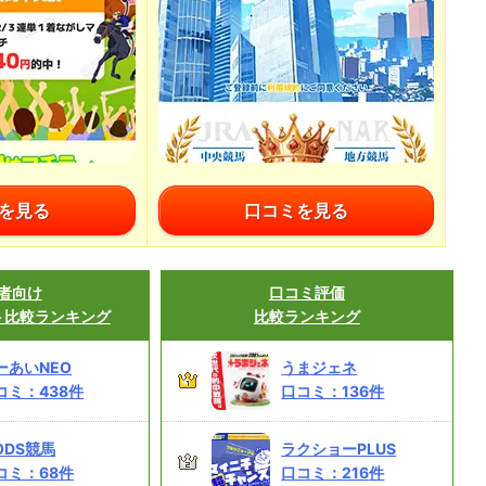
を見る
口コミを見る
者向け
口コミ評価
ト比較ランキング
比較ランキング
ーあいNEO
うまジェネ
コミ：
438
件
口コミ：
136
件
ODS競馬
ラクショーPLUS
コミ：
68
件
口コミ：
216
件