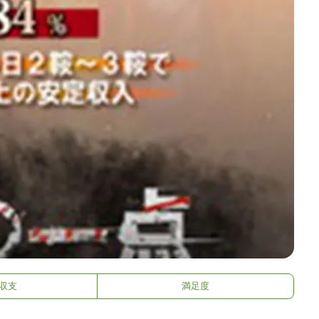
収支
満足度