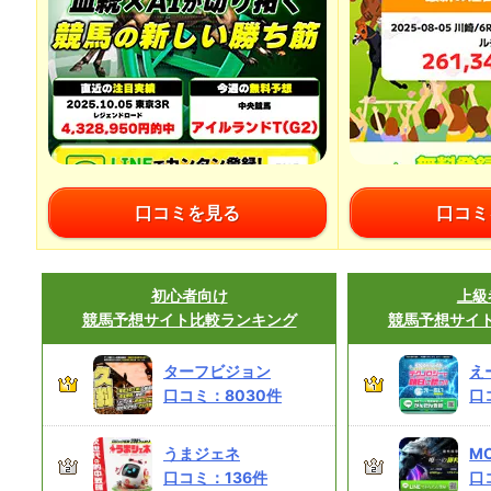
口コミを見る
口コミ
初心者向け
上級
競馬予想サイト比較ランキング
競馬予想サイ
ターフビジョン
え
口コミ：
8030
件
口
うまジェネ
M
口コミ：
136
件
口