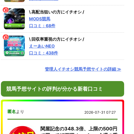
\ 高配当狙いの方にイチオシ /
MODS競馬
口コミ：68件
\ 回収率重視の方にイチオシ /
えーあいNEO
口コミ：438件
管理人イチオシ競馬予想サイトの詳細 ≫
競馬予想サイトの評判が分かる新着口コミ
匿名
より
2026-07-31 07:27
関屋記念の348.3倍、上限の500円