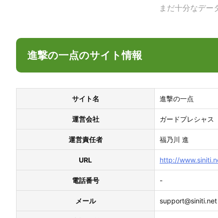
まだ十分なデー
進撃の一点のサイト情報
サイト名
進撃の一点
運営会社
ガードプレシャス
運営責任者
福乃川 進
URL
http://www.siniti.
電話番号
-
メール
support@siniti.net