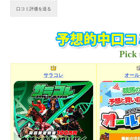
サラコレ
オール