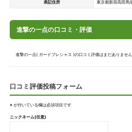
表記住所
東京都新宿高田馬場1
進撃の一点の口コミ・評価
進撃の一点( ガードプレシャス )の口コミ評価はまだありませ
口コミ評価投稿フォーム
※
が付いている欄は必須項目です
ニックネーム(任意)