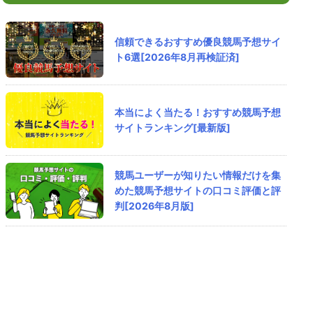
朝一の新潟1Rで413倍オーバーの大穴を見事
に仕留めてくれました。タイムマシンの分析
力には本当に脱帽です。
信頼できるおすすめ優良競馬予想サイ
評価：
ト6選[2026年8月再検証済]
匿名
さん
2026/8/7/ 00:46
本当によく当たる！おすすめ競馬予想
えーあいNEOの口コミ
サイトランキング[最新版]
個人的には有料のほうが断然稼げるので指数
使う意味はないかなって思う
登録したてて遊び感覚で使うにはいいのかも
競馬ユーザーが知りたい情報だけを集
しれんけどさ
めた競馬予想サイトの口コミ評価と評
評価：
判[2026年8月版]