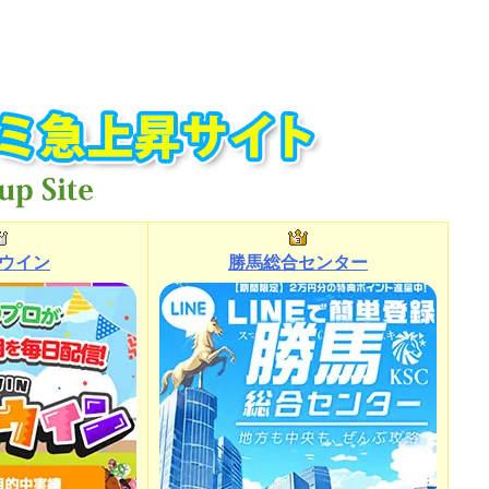
ウイン
勝馬総合センター