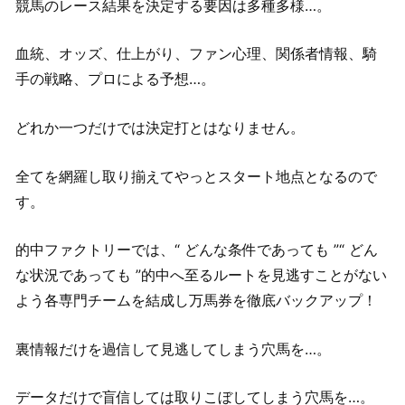
競馬のレース結果を決定する要因は多種多様…。
血統、オッズ、仕上がり、ファン心理、関係者情報、騎
手の戦略、プロによる予想…。
どれか一つだけでは決定打とはなりません。
全てを網羅し取り揃えてやっとスタート地点となるので
す。
的中ファクトリーでは、“ どんな条件であっても ”“ どん
な状況であっても ”的中へ至るルートを見逃すことがない
よう各専門チームを結成し万馬券を徹底バックアップ！
裏情報だけを過信して見逃してしまう穴馬を…。
データだけで盲信しては取りこぼしてしまう穴馬を…。