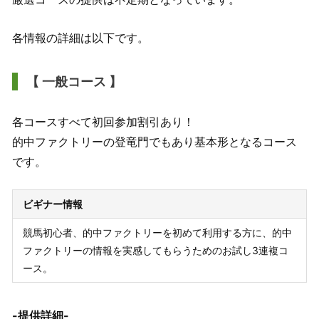
各情報の詳細は以下です。
【 一般コース 】
各コースすべて初回参加割引あり！
的中ファクトリーの登竜門でもあり基本形となるコース
です。
ビギナー情報
競馬初心者、的中ファクトリーを初めて利用する方に、的中
ファクトリーの情報を実感してもらうためのお試し3連複コ
ース。
-提供詳細-