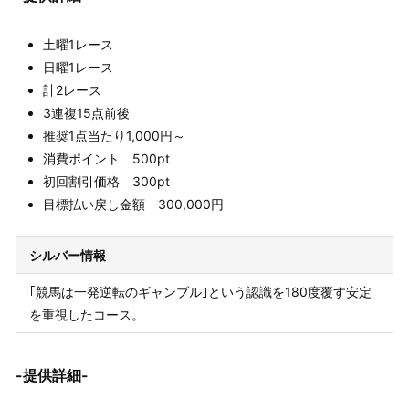
土曜1レース
日曜1レース
計2レース
3連複15点前後
推奨1点当たり1,000円～
消費ポイント 500pt
初回割引価格 300pt
目標払い戻し金額 300,000円
シルバー情報
｢競馬は一発逆転のギャンブル｣という認識を180度覆す安定
を重視したコース。
-提供詳細-