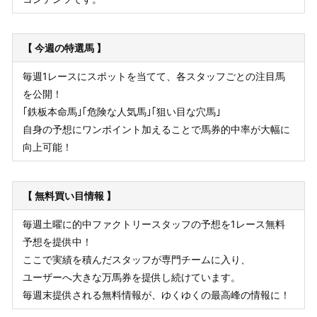
【 今週の特選馬 】
毎週1レースにスポットを当てて、各スタッフごとの注目馬
を公開！
｢鉄板本命馬｣｢危険な人気馬｣｢狙い目な穴馬｣
自身の予想にワンポイント加えることで馬券的中率が大幅に
向上可能！
【 無料買い目情報 】
毎週土曜に的中ファクトリースタッフの予想を1レース無料
予想を提供中！
ここで実績を積んだスタッフが専門チームに入り、
ユーザーへ大きな万馬券を提供し続けています。
毎週末提供される無料情報が、ゆくゆくの最高峰の情報に！