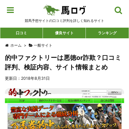
競馬予想サイトの口コミ評判を詳しく知れるサイト
口コミ
優良サイト
ランキング
ホーム
>
一般サイト
的中ファクトリーは悪徳or詐欺？口コミ
評判、検証内容、サイト情報まとめ
更新日：2018年8月31日