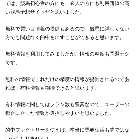
ては、競馬初心者の方にも、玄人の方にも利用価値の高
い競馬予想サイトだと思いました。
無料で買い目情報の提供もあるので、競馬に詳しくない
方でも問題なく的中を出すことができると思います。
無料情報を利用してみましたが、情報の精度も問題ナシ
です。
無料の情報でこれだけの精度の情報が提供されるのであ
れば、有料情報も期待できると思います。
有料情報に関してはプラン数も豊富なので、ユーザーの
都合に合った情報が選択しやすいと思いました。
的中ファクトリーを使えば、本当に馬券生活も夢ではな
いかもしれません！