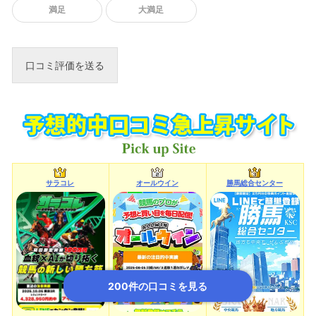
満足
大満足
サラコレ
オールウイン
勝馬総合センター
200件の口コミを見る