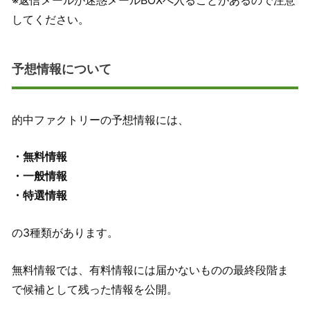
してください。
予想情報について
的中ファクトリーの予想情報には、
・無料情報
・一般情報
・特選情報
の3種類があります。
無料情報では、有料情報には届かないものの最終段階ま
で候補として残った情報を公開。