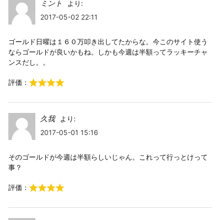
ミント
より:
2017-05-02 22:11
ゴールド日曜は１６０万叩き出してたからな。今このサイト使う
ならゴールドが良いかもね。しかも今週は半額ってラッキーチャ
ンスだし。。
評価：
久我
より:
2017-05-01 15:16
そのゴールドが今週は半額らしいじゃん。これって行っとけって
事？
評価：