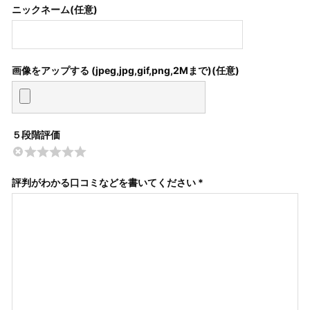
ニックネーム(任意)
画像をアップする (jpeg,jpg,gif,png,2Mまで)
５段階評価
評判がわかる口コミなどを書いてください *