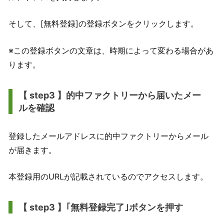
そして、[無料登録]の登録ボタンをクリックします。
※この登録ボタンの文章は、時期によって変わる場合があ
ります。
【 step3 】的中ファクトリーから届いたメー
ルを確認
登録したメールアドレスに的中ファクトリーからメール
が届きます。
本登録用のURLが記載されているのでアクセスします。
【 step3 】｢無料登録完了｣ボタンを押す