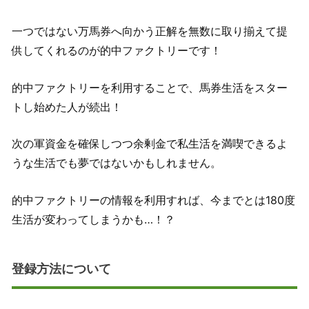
一つではない万馬券へ向かう正解を無数に取り揃えて提
供してくれるのが的中ファクトリーです！
的中ファクトリーを利用することで、馬券生活をスター
トし始めた人が続出！
次の軍資金を確保しつつ余剰金で私生活を満喫できるよ
うな生活でも夢ではないかもしれません。
的中ファクトリーの情報を利用すれば、今までとは180度
生活が変わってしまうかも…！？
登録方法について