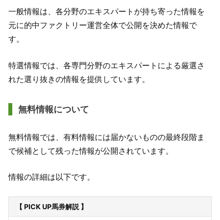
一般情報は、各分野のエキスパートが持ち寄った情報を
元に的中ファクトリー運営全体で公開を決めた情報で
す。
特選情報では、各専門分野のエキスパートによる厳選さ
れた選り抜きの情報を提供しています。
無料情報について
無料情報では、有料情報には届かないものの最終段階ま
で候補として残った情報が公開されています。
情報の詳細は以下です。
【 PICK UP馬券解説 】