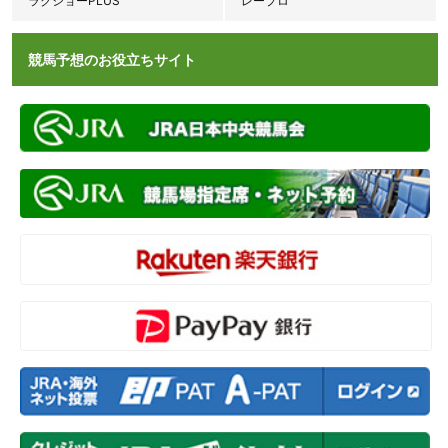
ラクショーPLUS
レープロ
競馬予想のお役立ちサイト