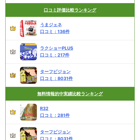
口コミ評価
比較ランキング
うまジェネ
口コミ：
136
件
ラクショーPLUS
口コミ：
217
件
ターフビジョン
口コミ：
8031
件
無料情報的中実績
比較ランキング
R32
口コミ：
281
件
ターフビジョン
口コミ：
8031
件