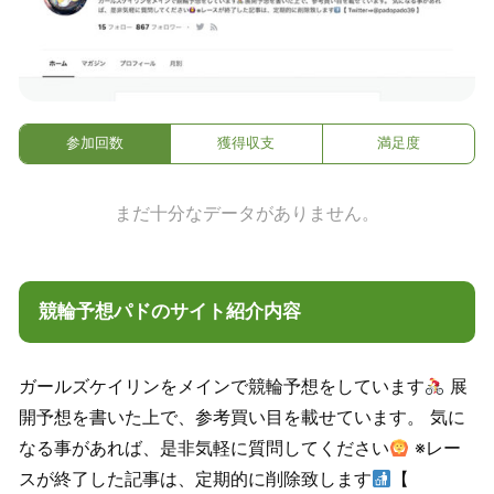
参加回数
獲得収支
満足度
まだ十分なデータがありません。
競輪予想パドのサイト紹介内容
ガールズケイリンをメインで競輪予想をしています
展
開予想を書いた上で、参考買い目を載せています。 気に
なる事があれば、是非気軽に質問してください
※レー
スが終了した記事は、定期的に削除致します
【