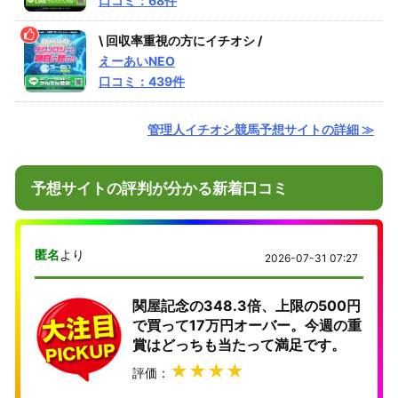
口コミ：68件
\ 回収率重視の方にイチオシ /
えーあいNEO
口コミ：439件
管理人イチオシ競馬予想サイトの詳細 ≫
予想サイトの評判が分かる新着口コミ
匿名
より
2026-07-31 07:27
関屋記念の348.3倍、上限の500円
で買って17万円オーバー。今週の重
賞はどっちも当たって満足です。
★★★★
評価：