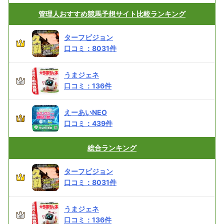
管理人おすすめ
競馬予想サイト比較ランキング
ターフビジョン
口コミ：
8031
件
うまジェネ
口コミ：
136
件
えーあいNEO
口コミ：
439
件
総合
ランキング
ターフビジョン
口コミ：
8031
件
うまジェネ
口コミ：
136
件