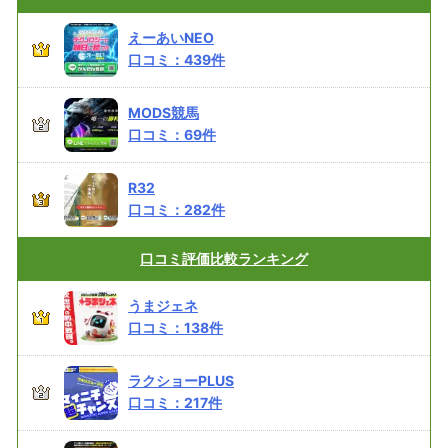
えーあいNEO
口コミ：
439
件
MODS競馬
口コミ：
69
件
R32
口コミ：
282
件
口コミ評価
比較ランキング
うまジェネ
口コミ：
138
件
ラクショーPLUS
口コミ：
217
件