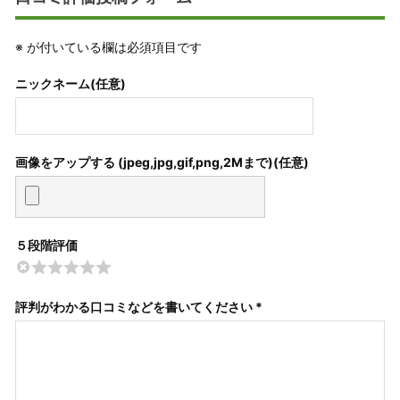
※
が付いている欄は必須項目です
ニックネーム(任意)
画像をアップする (jpeg,jpg,gif,png,2Mまで)
５段階評価
評判がわかる口コミなどを書いてください *