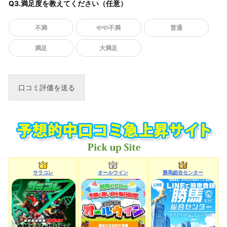
Q3.満足度を教えてください（任意）
不満
やや不満
普通
満足
大満足
サラコレ
オールウイン
勝馬総合センター