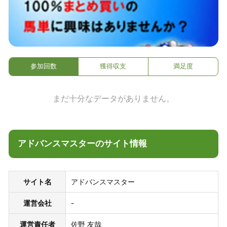
参加回数
獲得収支
満足度
まだ十分なデータがありません。
アドバンスマスターのサイト情報
サイト名
アドバンスマスター
運営会社
-
運営責任者
佐野 友哉