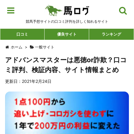
競馬予想サイトの口コミ評判を詳しく知れるサイト
口コミ
優良サイト
ランキング
ホーム
>
一般サイト
アドバンスマスターは悪徳or詐欺？口コ
ミ評判、検証内容、サイト情報まとめ
更新日：2021年2月24日