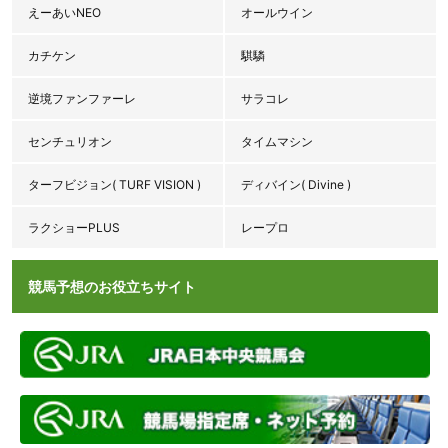
えーあいNEO
オールウイン
カチケン
騏驎
逆境ファンファーレ
サラコレ
センチュリオン
タイムマシン
ターフビジョン( TURF VISION )
ディバイン( Divine )
ラクショーPLUS
レープロ
競馬予想のお役立ちサイト