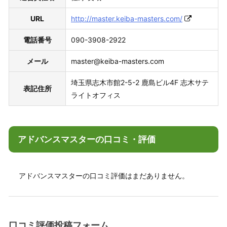
URL
http://master.keiba-masters.com/
電話番号
090-3908-2922
メール
master@keiba-masters.com
埼玉県志木市館2-5-2 鹿島ビル4F 志木サテ
表記住所
ライトオフィス
アドバンスマスターの口コミ・評価
アドバンスマスターの口コミ評価はまだありません。
口コミ評価投稿フォーム