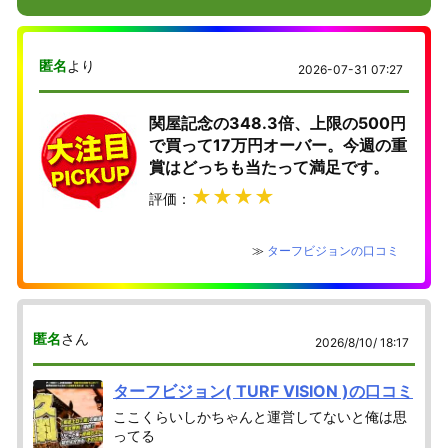
匿名
より
2026-07-31 07:27
関屋記念の348.3倍、上限の500円
で買って17万円オーバー。今週の重
賞はどっちも当たって満足です。
★★★★
評価：
≫
ターフビジョンの口コミ
匿名
さん
2026/8/10/ 18:17
ターフビジョン( TURF VISION )の口コミ
ここくらいしかちゃんと運営してないと俺は思
ってる