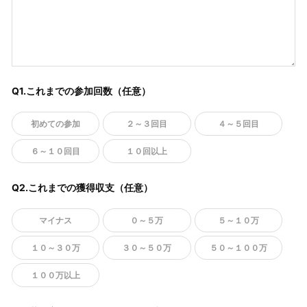
Q1.これまでの参加回数（任意）
初めての参加
２～３回目
４～５回目
６～１０回目
１０回以上
Q2.これまでの獲得収支（任意）
マイナス
０～５万
５～１０万
１０～３０万
３０～５０万
５０～１００万
１００万以上