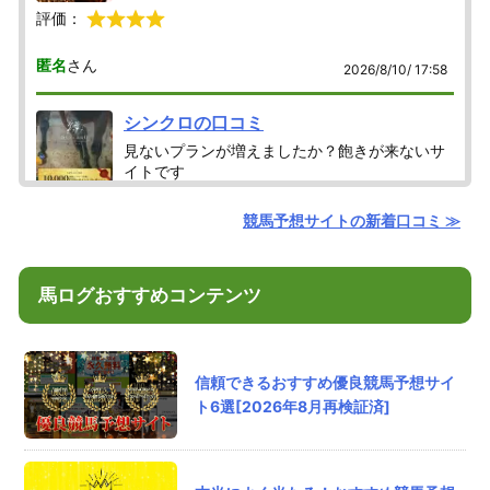
評価：
匿名
さん
2026/8/10/ 17:58
シンクロの口コミ
見ないプランが増えましたか？飽きが来ないサ
イトです
評価：
競馬予想サイトの新着口コミ ≫
匿名
さん
2026/8/10/ 16:12
馬ログおすすめコンテンツ
うまジェネの口コミ
今まで他のサイトの指数使ったけどうまジェネ
に乗り換えた
こっちのが回収率が高かった
信頼できるおすすめ優良競馬予想サイ
ト6選[2026年8月再検証済]
評価：
おじい
さん
2026/8/10/ 15:56