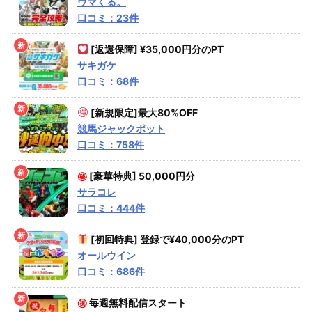
ウマくる。
口コミ：23件
[返還保障] ¥35,000円分のPT
サキガケ
口コミ：68件
[新規限定]最大80%OFF
競馬ジャックポット
口コミ：758件
㊙
[豪華特典] 50,000円分
サラコレ
口コミ：444件
[初回特典] 登録で¥40,000分のPT
オールウイン
口コミ：686件
㊗
毎週無料配信スタート