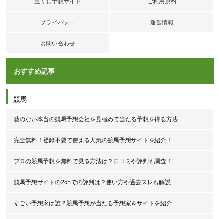
宝くじ予想サイト
ご利用規約
プライバシー
運営情報
お問い合わせ
おすすめ記事
競馬
嘘のない本当の競馬予想会社を見極めて当たる予想を得る方法
完全無料！登録不要で使える人気の競馬予想サイトを紹介！
プロの競馬予想を無料で見る方法は？口コミや評判も調査！
競馬予想サイトの2chでの評判は？使い方や過去スレも解説
すごい予想家は誰？競馬予想が当たる予想家＆サイトを紹介！