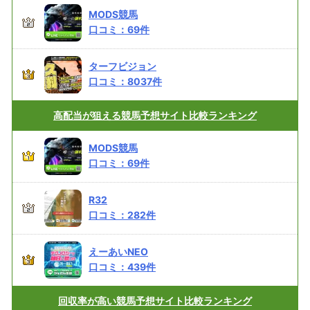
MODS競馬
口コミ：
69
件
ターフビジョン
口コミ：
8037
件
高配当が狙える
競馬予想サイト比較ランキング
MODS競馬
口コミ：
69
件
R32
口コミ：
282
件
えーあいNEO
口コミ：
439
件
回収率が高い
競馬予想サイト比較ランキング