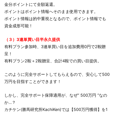
金分ポイントにて全額返還。
ポイントはポイント情報へそのまま使用できます。
ポイント情報は的中重視となるので、ポイント情報でも
資金成形可能！
（３）3連単買い目半永久提供
有料プラン参加時、3連単買い目を追加費用0円で2鞍贈
呈！
有料プラン2鞍＋2鞍贈呈、合計4鞍での買い目提供。
このように完全サポートしてもらえるので、安心して500
万円を目指すことができます！
しかし、完全サポート保障適用が、なぜ“ 500万円 ”なの
か…？
カチケン(勝馬研究所KachiKen)では【500万円獲得】を1