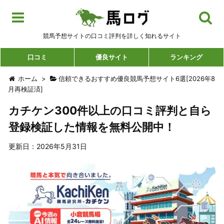
競馬予想サイトの口コミ評判を詳しく知れるサイト
口コミ
優良サイト
ランキング
ホーム
>
信頼できるおすすめ優良競馬予想サイト6選[2026年8
月再検証済]
カチケン300件以上の口コミ評判と自ら
登録検証した情報を無料公開中！
更新日：2026年5月31日