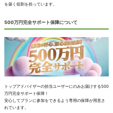
を築く役割を担っています。
500万円完全サポート保障について
トップアドバイザーの担当ユーザーにのみお届けする500
万円完全サポート保障！
安心してプランに参加をできるよう専用の保障が用意さ
れています。