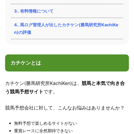
3.
有料情報について
4.
馬ログ管理人が出したカチケン(勝馬研究所KachiKe
n)の評価
カチケンとは
カチケン(勝馬研究所KachiKen)は、
競馬と本気で向き合
う競馬予想サイト
です。
競馬予想会社に対して、こんなお悩みはありませんか？
無料予想で楽しめるサイトがない
重賞レースに全然期待できない