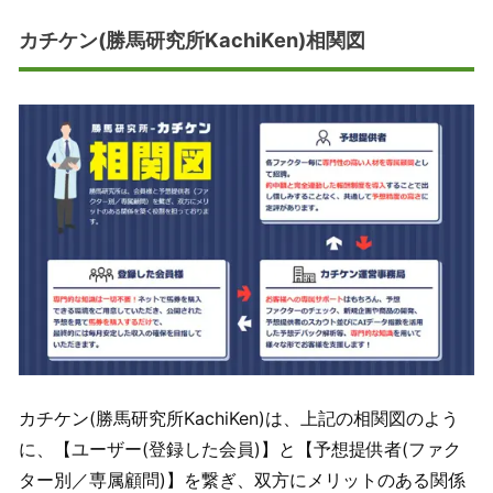
カチケン(勝馬研究所KachiKen)相関図
カチケン(勝馬研究所KachiKen)は、上記の相関図のよう
に、【ユーザー(登録した会員)】と【予想提供者(ファク
ター別／専属顧問)】を繋ぎ、双方にメリットのある関係