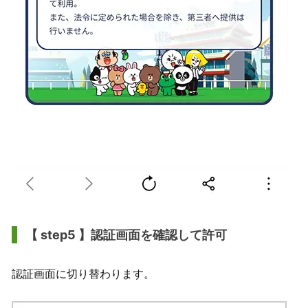
【 step5 】認証画面を確認して許可
認証画面に切り替わります。