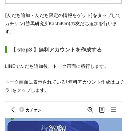
[友だち追加・友だち限定の情報をゲット]をタップして、
カチケン(勝馬研究所KachiKen)の友だち追加を行いま
す。
【 step3 】無料アカウントを作成する
LINEで友だち追加後、トーク画面に移行します。
トーク画面に表示されている｢無料アカウント作成はコチ
ラ｣をタップします。