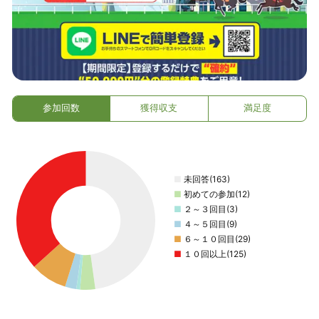
参加回数
獲得収支
満足度
■
未回答(163)
■
初めての参加(12)
■
２～３回目(3)
■
４～５回目(9)
■
６～１０回目(29)
■
１０回以上(125)