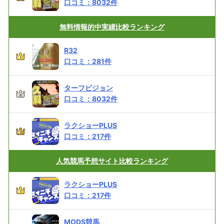
口コミ：
8032
件
無料情報的中実績
比較ランキング
R32
口コミ：
281
件
ターフビジョン
口コミ：
8032
件
ラクショーPLUS
口コミ：
217
件
人気競馬予想サイト
比較ランキング
ラクショーPLUS
口コミ：
217
件
MODS競馬