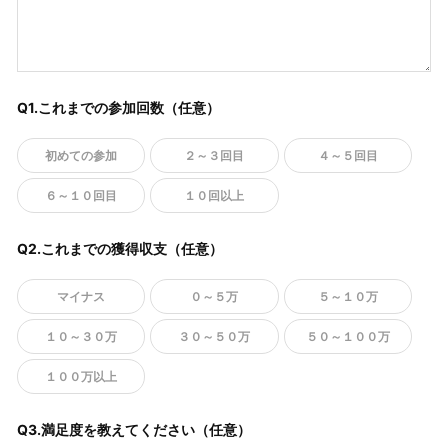
Q1.これまでの参加回数（任意）
初めての参加
２～３回目
４～５回目
６～１０回目
１０回以上
Q2.これまでの獲得収支（任意）
マイナス
０～５万
５～１０万
１０～３０万
３０～５０万
５０～１００万
１００万以上
Q3.満足度を教えてください（任意）