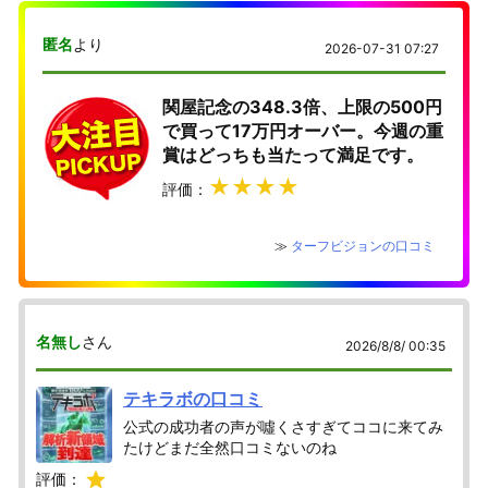
匿名
より
2026-07-31 07:27
関屋記念の348.3倍、上限の500円
で買って17万円オーバー。今週の重
賞はどっちも当たって満足です。
★★★★
評価：
≫
ターフビジョンの口コミ
名無し
さん
2026/8/8/ 00:35
テキラボの口コミ
公式の成功者の声が噓くさすぎてココに来てみ
たけどまだ全然口コミないのね
評価：