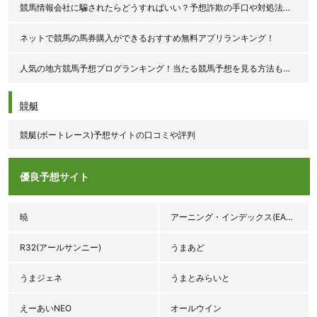
競馬情報会社に騙されたらどうすればいい？予想詐欺の手口や対処法を解説！
ネットで競馬の馬券購入ができるおすすめ無料アプリランキング！
人気の地方競馬予想ブログランキング！当たる競馬予想を見る方法も紹介！
競艇
競艇(ボートレース)予想サイトの口コミや評判
優良予想サイト
暁
アーニング・インデックス(EARNINGS INDEX♯3.92)
R32(アールサンニー)
うまあど
うまジェネ
うまとみらいと
えーあいNEO
オールウイン