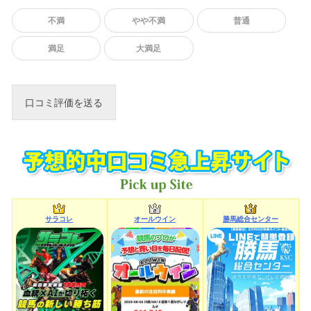
不満
やや不満
普通
満足
大満足
サラコレ
オールウイン
勝馬総合センター