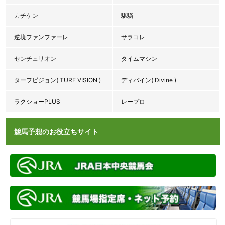
カチケン
騏驎
逆境ファンファーレ
サラコレ
センチュリオン
タイムマシン
ターフビジョン( TURF VISION )
ディバイン( Divine )
ラクショーPLUS
レープロ
競馬予想のお役立ちサイト