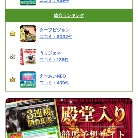
口コミ：
439
件
総合
ランキング
ターフビジョン
口コミ：
8032
件
うまジェネ
口コミ：
136
件
えーあいNEO
口コミ：
439
件