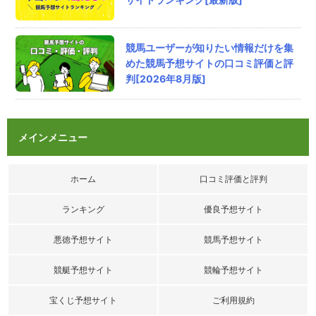
速攻100万円回収で名古屋2Rと3Rサクッと連
勝！少額からコツコツ資金増やせるのがありが
たい。
競馬ユーザーが知りたい情報だけを集
評価：
めた競馬予想サイトの口コミ評価と評
判[2026年8月版]
匿名
さん
2026/8/7/ 22:26
ジャックポット（KEIBA JACKPOT）の
メインメニュー
口コミ
的中実践ラボで川崎6Rの3連単214.1倍的中。3
単と3複合わせて17万超えの払戻しだし、安定
ホーム
口コミ評価と評判
して稼がせてくれる。
ランキング
優良予想サイト
評価：
悪徳予想サイト
競馬予想サイト
競艇予想サイト
競輪予想サイト
宝くじ予想サイト
ご利用規約