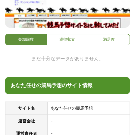
参加回数
獲得収支
満足度
まだ十分なデータがありません。
あなた任せの競馬予想のサイト情報
サイト名
あなた任せの競馬予想
運営会社
-
運営責任者
-