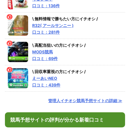
口コミ：136件
\ 無料情報で勝ちたい方にイチオシ /
R32( アールサンニー )
口コミ：281件
\ 高配当狙いの方にイチオシ /
MODS競馬
口コミ：69件
\ 回収率重視の方にイチオシ /
えーあいNEO
口コミ：439件
管理人イチオシ競馬予想サイトの詳細 ≫
競馬予想サイトの評判が分かる新着口コミ