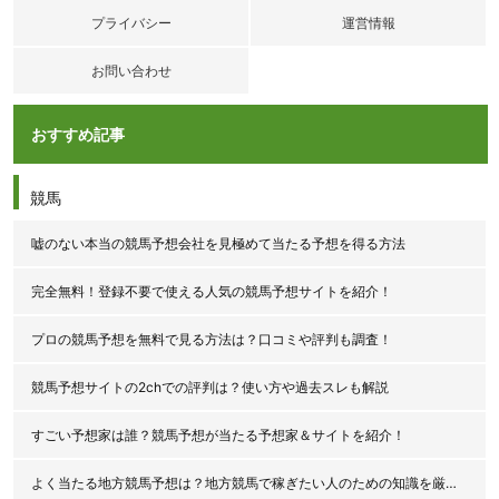
プライバシー
運営情報
お問い合わせ
おすすめ記事
競馬
嘘のない本当の競馬予想会社を見極めて当たる予想を得る方法
完全無料！登録不要で使える人気の競馬予想サイトを紹介！
プロの競馬予想を無料で見る方法は？口コミや評判も調査！
競馬予想サイトの2chでの評判は？使い方や過去スレも解説
すごい予想家は誰？競馬予想が当たる予想家＆サイトを紹介！
よく当たる地方競馬予想は？地方競馬で稼ぎたい人のための知識を厳選公開！