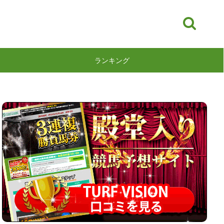
ランキング