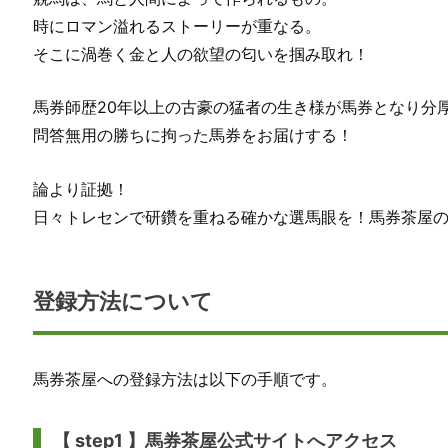
時にロマン溢れるストーリーが重なる。
そこに渦巻く金と人の欲望の匂いを掴み取れ！
馬券師歴20年以上の古豪の猛者の生き様が馬券となり分
問答無用の勝ちに拘った馬券をお届けする！
論より証拠！
日々トレセンで研鑽を重ねる確かな選馬眼を！馬券茶屋
登録方法について
馬券茶屋への登録方法は以下の手順です。
【 step1 】馬券茶屋公式サイトへアクセス