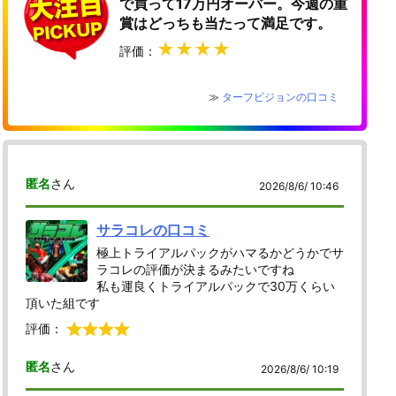
で買って17万円オーバー。今週の重
賞はどっちも当たって満足です。
★★★★
評価：
≫
ターフビジョンの口コミ
匿名
さん
2026/8/6/ 10:46
サラコレの口コミ
極上トライアルパックがハマるかどうかでサ
ラコレの評価が決まるみたいですね
私も運良くトライアルパックで30万くらい
頂いた組です
評価：
匿名
さん
2026/8/6/ 10:19