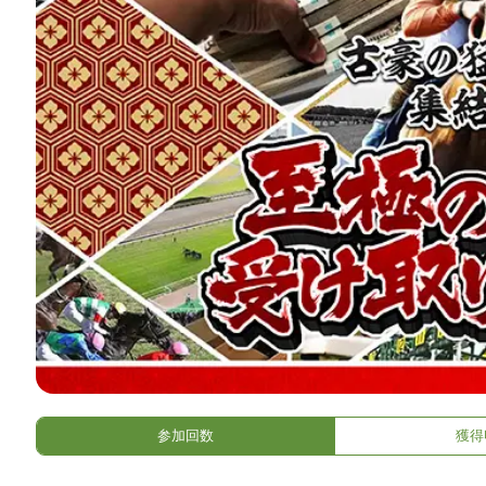
参加回数
獲得