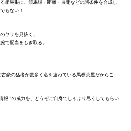
める相馬眼に、競馬場・距離・展開などの諸条件を合成し
までもない！
主のヤリを見抜く。
手腕で配当をもぎ取る。
の古豪の猛者が数多く名を連ねている馬券茶屋だからこ
情報 ”の威力を、どうぞご自身でしゃぶり尽くしてもらい