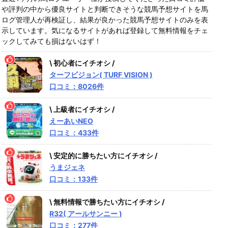
や評判の中から優良サイトと判断できそうな競馬予想サイトを馬
ログ管理人が再検証し、結果が良かった競馬予想サイトのみを表
示しています。気になるサイトがあれば登録して無料情報をチェ
ックしてみても損はないはず！
\ 初心者にイチオシ /
ターフビジョン( TURF VISION )
口コミ：8026件
\ 上級者にイチオシ /
えーあいNEO
口コミ：433件
\ 安定的に勝ちたい方にイチオシ /
うまジェネ
口コミ：133件
\ 無料情報で勝ちたい方にイチオシ /
R32( アールサンニー )
口コミ：277件