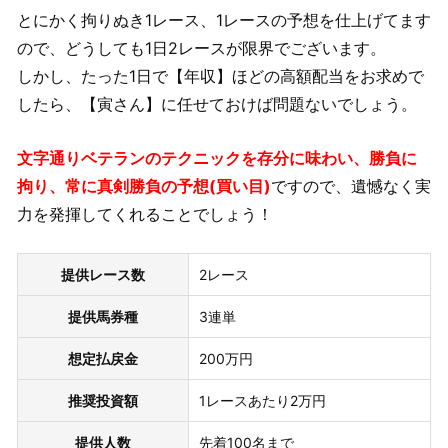
とにかく拘りぬき1レース、1レースの予想を仕上げてます
ので、どうしても1日2レースが限界でございます。
しかし、たった1日で【年収】ほどの高額配当をお求めで
したら、【寅さん】に任せておけば問題ないでしょう。
文字通りベテランのテクニックを存分に味わい、勝負に
拘り、常に真剣勝負の予想(買い目)
ですので、遺憾なく実
力を発揮してくれることでしょう！
提供レース数
2レース
提供馬券種
3連単
想定払戻金
200万円
推奨投資額
1レースあたり2万円
提供人数
先着100名まで