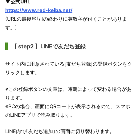
▼公式URL
https://www.red-keiba.net/
(URLの最後尾｢/｣の終わりに英数字が付くことがありま
す。)
【 step2 】LINEで友だち登録
サイト内に用意されている[友だち登録]の登録ボタンをク
リックします。
※この登録ボタンの文章は、時期によって変わる場合があ
ります。
※PCの場合、画面にQRコードが表示されるので、スマホ
のLINEアプリで読み取ります。
LINE内で｢友だち追加｣の画面に切り替わります。