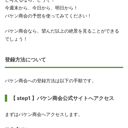
今週末から、今日から、明日から！
バケン商会の予想を使ってみてください！
バケン商会なら、望んだ以上の絶景を見ることができる
でしょう！
登録方法について
バケン商会への登録方法は以下の手順です。
【 step1 】バケン商会公式サイトへアクセス
まずはバケン商会へアクセスします。