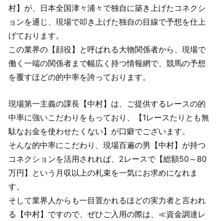
村】が、日本全国津々浦々で独自に築き上げたコネクシ
ョンを通じ、現場で叩き上げた独自の目線で予想を仕上
げております。
この業界の【顔役】と呼ばれる大物関係者から、現場で
働く一端の関係者まで幅広く持つ情報網で、競馬の予想
を覆すほどの的中率を誇っております。
現場第一主義の課長【中村】は、ご提供するレースの的
中率に強いこだわりをもっており、【1レースたりとも無
駄なお金を使わせたくない】が口癖でございます。
そんな的中率にこだわり、現場百遍の男【中村】が持つ
コネクションを活用されれば、2レースで【総額50～80
万円】という月収以上の札束を一気にお求めになれま
す。
そして業界人からも一目置かれるほどの実力者と言われ
る【中村】ですので、ぜひご入用の際は、≪資金調達レ