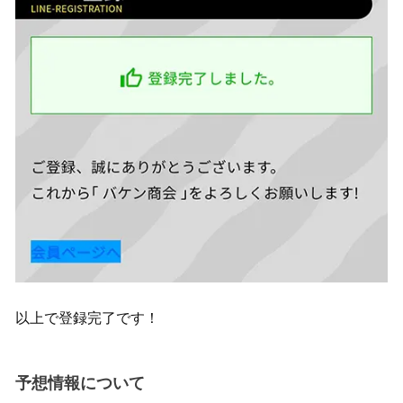
以上で登録完了です！
予想情報について