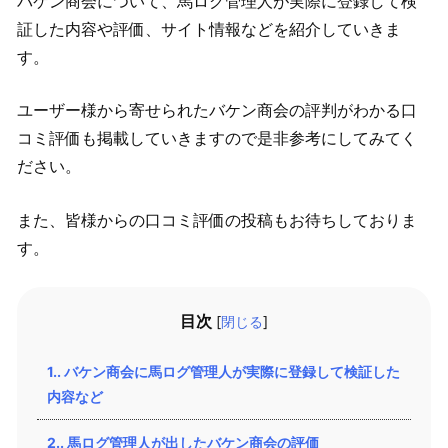
バケン商会について、馬ログ管理人が実際に登録して検
証した内容や評価、サイト情報などを紹介していきま
す。
ユーザー様から寄せられたバケン商会の評判がわかる口
コミ評価も掲載していきますので是非参考にしてみてく
ださい。
また、皆様からの口コミ評価の投稿もお待ちしておりま
す。
目次
[
閉じる
]
1.
バケン商会に馬ログ管理人が実際に登録して検証した
内容など
2.
馬ログ管理人が出したバケン商会の評価