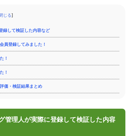
閉じる
]
に登録して検証した内容など
)に会員登録してみました！
した！
した！
の評価・検証結果まとめ
馬ログ管理人が実際に登録して検証した内容