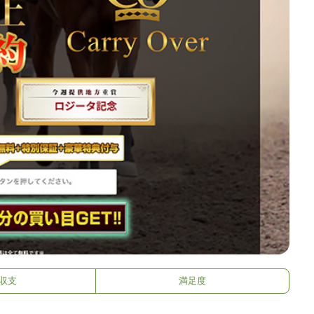
収支
満足度