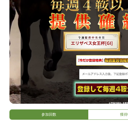
参加回数
獲得