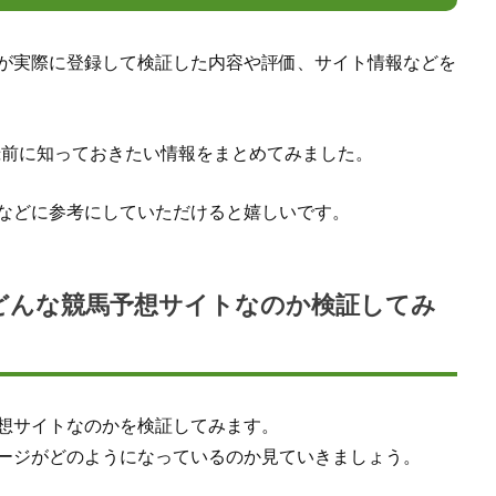
理人が実際に登録して検証した内容や評価、サイト情報などを
録前に知っておきたい情報をまとめてみました。
る方などに参考にしていただけると嬉しいです。
は？どんな競馬予想サイトなのか検証してみ
馬予想サイトなのかを検証してみます。
のページがどのようになっているのか見ていきましょう。