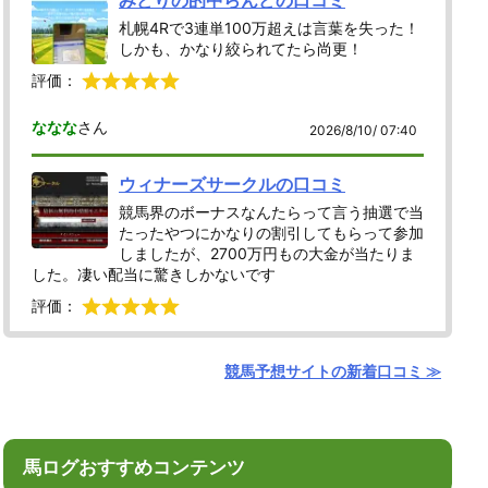
札幌4Rで3連単100万超えは言葉を失った！
しかも、かなり絞られてたら尚更！
評価：
ななな
さん
2026/8/10/ 07:40
ウィナーズサークルの口コミ
競馬界のボーナスなんたらって言う抽選で当
たったやつにかなりの割引してもらって参加
しましたが、2700万円もの大金が当たりま
した。凄い配当に驚きしかないです
評価：
匿名
さん
2026/8/10/ 06:35
競馬予想サイトの新着口コミ ≫
ジャックポット（KEIBA JACKPOT）
の口コミ
川崎7Rのオーブ賞は配当低めだったけど手
馬ログおすすめコンテンツ
堅く勝利。コツコツ増やす分には全然アリ。