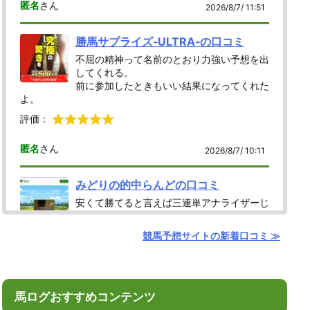
匿名
さん
2026/8/7/ 11:51
勝馬サプライズ‐ULTRA‐の口コミ
不屈の精神って名前のとおり力強い予想を出
してくれる。
前に参加したときもいい結果になってくれた
よ。
評価：
匿名
さん
2026/8/7/ 10:11
みどりの的中らんどの口コミ
安くて勝てると言えば三連単アナライザーじ
ゃない？
評価：
競馬予想サイトの新着口コミ ≫
匿名
さん
2026/8/7/ 08:17
馬ログおすすめコンテンツ
タイムマシンの口コミ