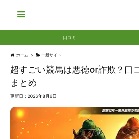
口コミ
ホーム
>
一般サイト
超すごい競馬は悪徳or詐欺？口
まとめ
更新日：2026年8月6日