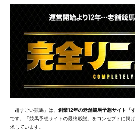
「超すごい競馬」は、
創業12年の老舗競馬予想サイト「
です。「競馬予想サイトの最終形態」をコンセプトに掲げ
求しています。