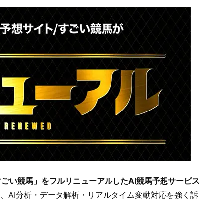
すごい競馬」をフルリニューアルしたAI競馬予想サービス
、AI分析・データ解析・リアルタイム変動対応を強く訴