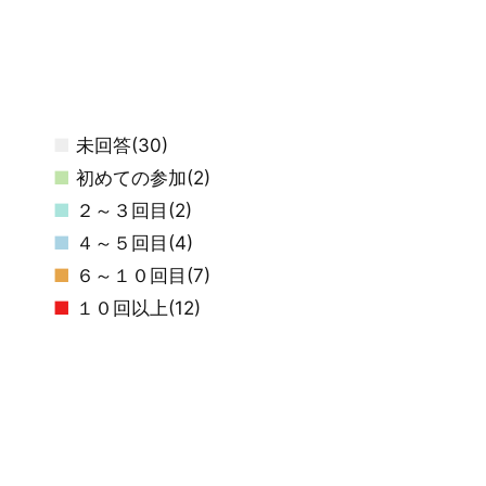
■
未回答(30)
■
初めての参加(2)
■
２～３回目(2)
■
４～５回目(4)
■
６～１０回目(7)
■
１０回以上(12)