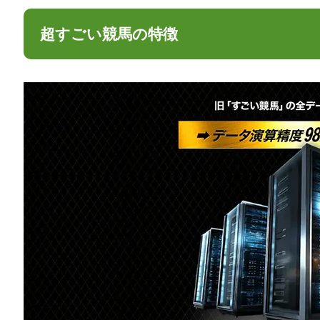
超すごい競馬の特徴