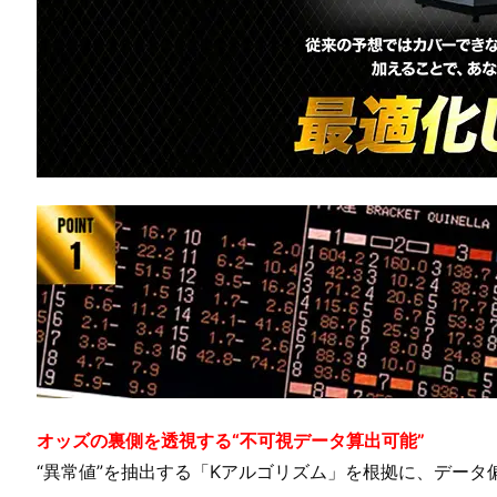
オッズの裏側を透視する“不可視データ算出可能”
“異常値”を抽出する「Kアルゴリズム」を根拠に、デー