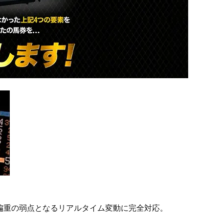
タ偏重の弱点となるリアルタイム変動に完全対応。