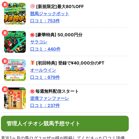
[新規限定]最大80%OFF
競馬ジャックポット
口コミ：753件
㊙
[豪華特典] 50,000円分
サラコレ
口コミ：440件
[初回特典] 登録で¥40,000分のPT
オールウイン
口コミ：679件
㊗
毎週無料配信スタート
逆境ファンファーレ
口コミ：237件
管理人イチオシ競馬予想サイト
直近1ヶ月の馬ログユーザー様が投稿してくださった口コミ評価