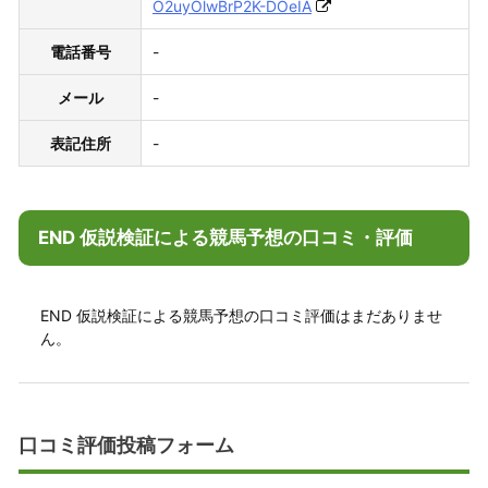
O2uyOlwBrP2K-DOeIA
電話番号
-
メール
-
表記住所
-
END 仮説検証による競馬予想の口コミ・評価
END 仮説検証による競馬予想の口コミ評価はまだありませ
ん。
口コミ評価投稿フォーム