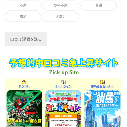
不満
やや不満
普通
満足
大満足
サラコレ
オールウイン
勝馬総合センター