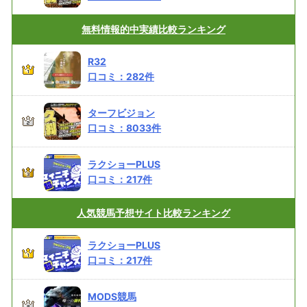
無料情報的中実績
比較ランキング
R32
口コミ：
282
件
ターフビジョン
口コミ：
8033
件
ラクショーPLUS
口コミ：
217
件
人気競馬予想サイト
比較ランキング
ラクショーPLUS
口コミ：
217
件
MODS競馬