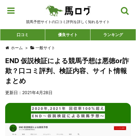
競馬予想サイトの口コミ評判を詳しく知れるサイト
口コミ
優良サイト
ランキング
ホーム
>
一般サイト
END 仮説検証による競馬予想は悪徳or詐
欺？口コミ評判、検証内容、サイト情報
まとめ
更新日：2021年4月28日