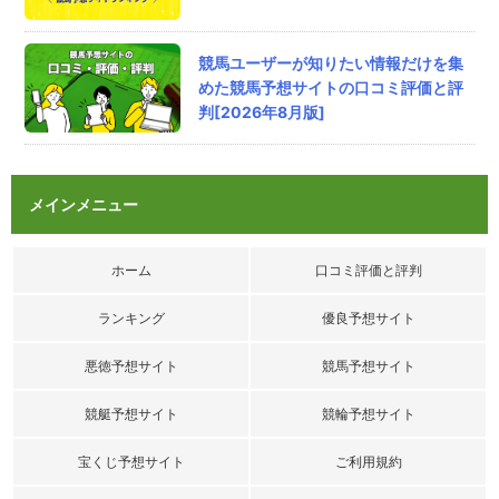
評価：
匿名
さん
2026/8/8/ 14:51
競馬ユーザーが知りたい情報だけを集
めた競馬予想サイトの口コミ評価と評
ワットの競馬チャンネルの口コミ
判[2026年8月版]
馬券買えないノブナガwww
エア馬券
エア的中
そもそもエア予想
メインメニュー
評価：
ホーム
口コミ評価と評判
匿名
さん
2026/8/8/ 13:52
ランキング
優良予想サイト
Re:KEIBAの口コミ
悪徳予想サイト
競馬予想サイト
複勝だし安定感はある
一発で稼ぐのは難しいと思うけど
競艇予想サイト
競輪予想サイト
評価：
宝くじ予想サイト
ご利用規約