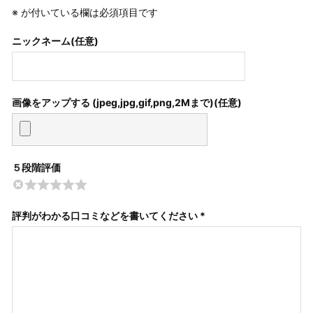
※
が付いている欄は必須項目です
ニックネーム(任意)
画像をアップする (jpeg,jpg,gif,png,2Mまで)
５段階評価
評判がわかる口コミなどを書いてください *