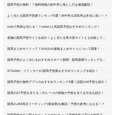
競馬予想が無料！？無料情報の的中率と落とし穴を徹底解説！
よく当たる競馬予想家ランキング5選！的中率＆回収率は本当に良い！？
noteで馬券は当たる！？noteの人気競馬予想おすすめランキング！
老舗の競馬予想サイトを紹介！よく当たる実力派サイトとも比較してみた！
競馬まとめサイトって？5ch(2ch)速報まとめサイトについて調査！
競馬予想がよく当たるおすすめスポーツ新聞・競馬新聞ランキングを紹介！
X(Twitter：ツイッター)の競馬予想家おすすめランキングを紹介！
競馬予想の無料アプリのおすすめランキング5選！話題のAI予想も紹介！
競馬のG1予想を当てる！G1レースの情報や予想を当てる方法も紹介！
競馬のJRA馬主リーディング(賞金順)を解説！予想の参考にもなる！？
競馬情報会社に騙されたらどうすればいい？予想詐欺の手口や対処法を解説！