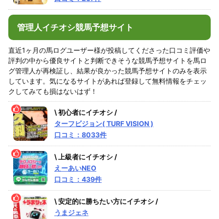
管理人イチオシ競馬予想サイト
直近1ヶ月の馬ログユーザー様が投稿してくださった口コミ評価や
評判の中から優良サイトと判断できそうな競馬予想サイトを馬ロ
グ管理人が再検証し、結果が良かった競馬予想サイトのみを表示
しています。気になるサイトがあれば登録して無料情報をチェッ
クしてみても損はないはず！
\ 初心者にイチオシ /
ターフビジョン( TURF VISION )
口コミ：8033件
\ 上級者にイチオシ /
えーあいNEO
口コミ：439件
\ 安定的に勝ちたい方にイチオシ /
うまジェネ