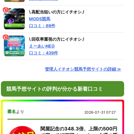
\ 高配当狙いの方にイチオシ /
MODS競馬
口コミ：69件
\ 回収率重視の方にイチオシ /
えーあいNEO
口コミ：439件
管理人イチオシ競馬予想サイトの詳細 ≫
競馬予想サイトの評判が分かる新着口コミ
匿名
より
2026-07-31 07:27
関屋記念の348.3倍、上限の500円