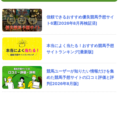
評価：
信頼できるおすすめ優良競馬予想サイ
匿名
さん
2026/8/9/ 19:25
ト6選[2026年8月再検証済]
みどりの的中らんどの口コミ
有料情報の関係者達の裏話は高額ではある
本当によく当たる！おすすめ競馬予想
が、その分的中の破壊力は半端ない！
サイトランキング[最新版]
評価：
競馬ユーザーが知りたい情報だけを集
めた競馬予想サイトの口コミ評価と評
判[2026年8月版]