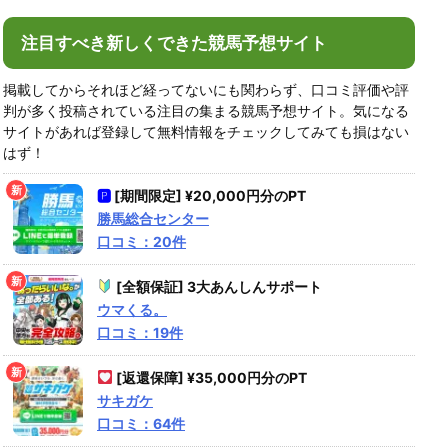
注目すべき新しくできた競馬予想サイト
掲載してからそれほど経ってないにも関わらず、口コミ評価や評
判が多く投稿されている注目の集まる競馬予想サイト。気になる
サイトがあれば登録して無料情報をチェックしてみても損はない
はず！
🅿
[期間限定] ¥20,000円分のPT
勝馬総合センター
口コミ：20件
[全額保証] 3大あんしんサポート
ウマくる。
口コミ：19件
[返還保障] ¥35,000円分のPT
サキガケ
口コミ：64件