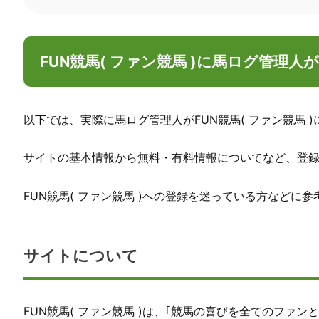
FUN競馬( ファン競馬 )に馬ログ管理
以下では、実際に馬ログ管理人がFUN競馬( ファン競馬
サイトの基本情報から無料・有料情報についてなど、登
FUN競馬( ファン競馬 )への登録を迷っている方などに
サイトについて
FUN競馬( ファン競馬 )は、｢競馬の喜びを全てのファ