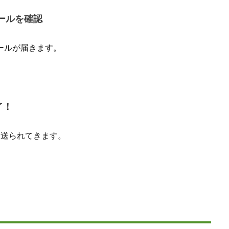
メールを確認
メールが届きます。
了！
に送られてきます。