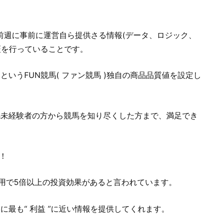
の前週に事前に運営自ら提供さる情報(データ、ロジック、
証を行っていることです。
いうFUN競馬( ファン競馬 )独自の商品品質値を設定し
馬未経験者の方から競馬を知り尽くした方まで、満足でき
！
運用で5倍以上の投資効果があると言われています。
最も“ 利益 ”に近い情報を提供してくれます。