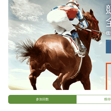
参加回数
獲得