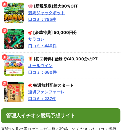
[新規限定]最大80%OFF
競馬ジャックポット
口コミ：755件
㊙
[豪華特典] 50,000円分
サラコレ
口コミ：440件
[初回特典] 登録で¥40,000分のPT
オールウイン
口コミ：680件
㊗
毎週無料配信スタート
逆境ファンファーレ
口コミ：237件
管理人イチオシ競馬予想サイト
直近1ヶ月の馬ログユーザー様が投稿してくださった口コミ評価