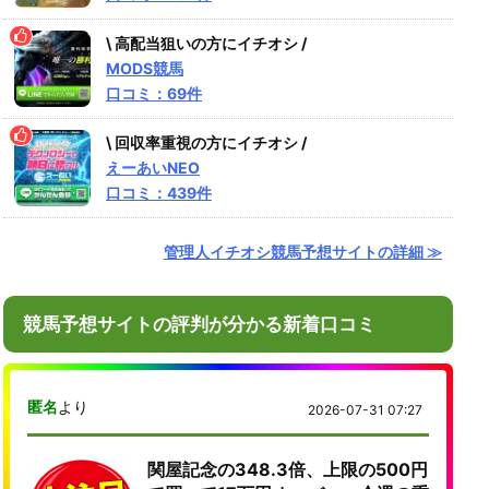
\ 高配当狙いの方にイチオシ /
MODS競馬
口コミ：69件
\ 回収率重視の方にイチオシ /
えーあいNEO
口コミ：439件
管理人イチオシ競馬予想サイトの詳細 ≫
競馬予想サイトの評判が分かる新着口コミ
匿名
より
2026-07-31 07:27
関屋記念の348.3倍、上限の500円