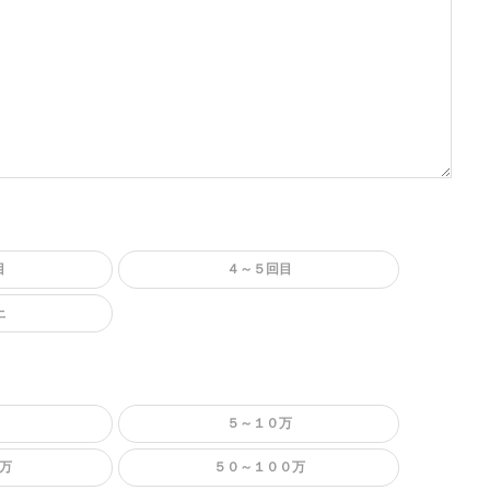
目
４～５回目
上
５～１０万
万
５０～１００万