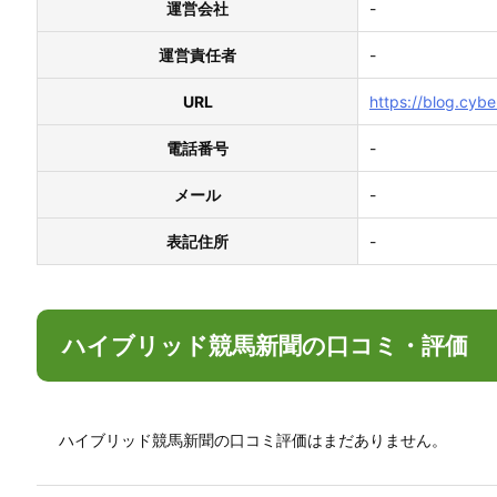
運営会社
-
運営責任者
-
URL
https://blog.cybe
電話番号
-
メール
-
表記住所
-
ハイブリッド競馬新聞の口コミ・評価
ハイブリッド競馬新聞の口コミ評価はまだありません。