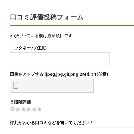
口コミ評価投稿フォーム
※
が付いている欄は必須項目です
ニックネーム(任意)
画像をアップする (jpeg,jpg,gif,png,2Mまで)
５段階評価
評判がわかる口コミなどを書いてください *