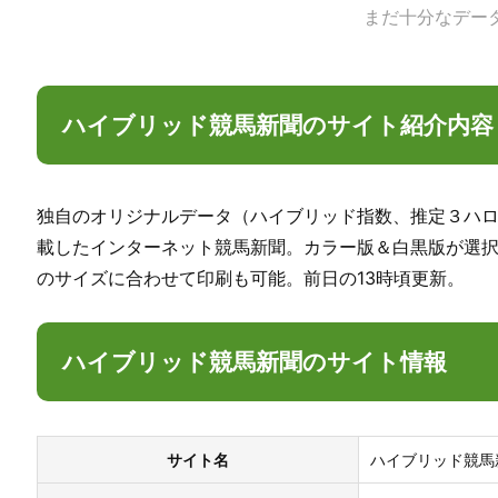
まだ十分なデー
ハイブリッド競馬新聞のサイト紹介内容
独自のオリジナルデータ（ハイブリッド指数、推定３ハロ
載したインターネット競馬新聞。カラー版＆白黒版が選
のサイズに合わせて印刷も可能。前日の13時頃更新。
ハイブリッド競馬新聞のサイト情報
サイト名
ハイブリッド競馬