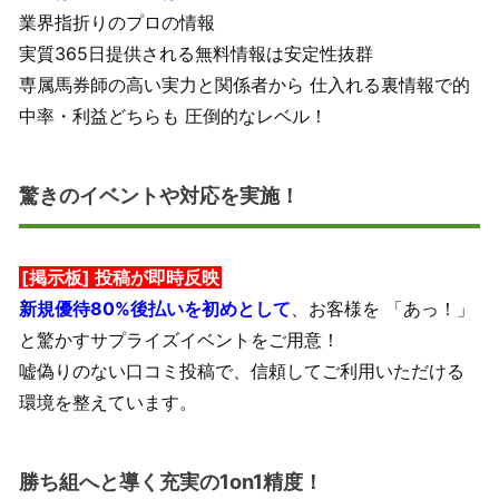
業界指折りのプロの情報
実質365日提供される無料情報は安定性抜群
専属馬券師の高い実力と関係者から 仕入れる裏情報で的
中率・利益どちらも 圧倒的なレベル！
驚きのイベントや対応を実施！
[
掲示板
] 投稿が即時反映
新規優待80%後払いを初めとして
、お客様を 「あっ！」
と驚かすサプライズイベントをご用意！
嘘偽りのない口コミ投稿で、信頼してご利用いただける
環境を整えています。
勝ち組へと導く充実の1on1精度！