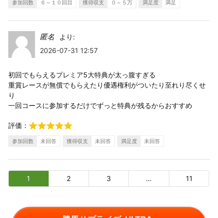
参加回数
６～１０回目
獲得収支
０～５万
満足度
満足
匿名
より:
2026-07-31 12:57
初回でもらえるプレミア5大特典が太っ腹すぎる
重賞レースが無償でもらえたり優遇権利がついたり至れり尽くせ
り
一回コースに参加するだけでずっと特典が残るからおすすめ
評価：
参加回数
未回答
獲得収支
未回答
満足度
未回答
1
2
3
…
11