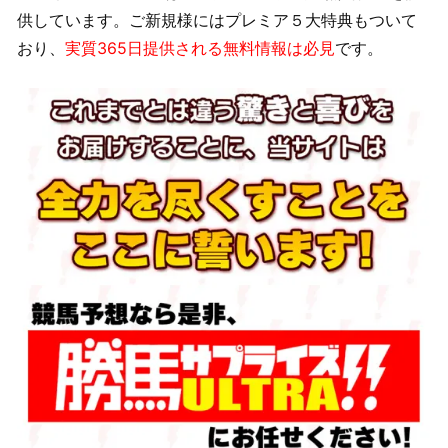
供しています。ご新規様にはプレミア５大特典もついて
おり、
実質365日提供される無料情報は必見
です。