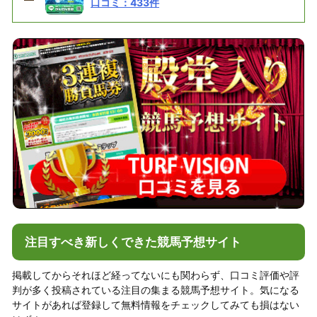
口コミ：
433
件
注目すべき新しくできた競馬予想サイト
掲載してからそれほど経ってないにも関わらず、口コミ評価や評
判が多く投稿されている注目の集まる競馬予想サイト。気になる
サイトがあれば登録して無料情報をチェックしてみても損はない