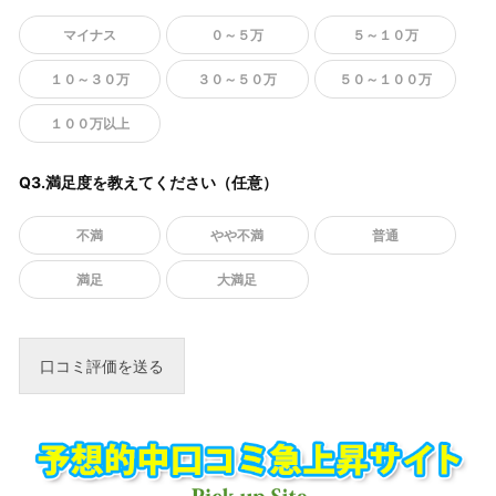
マイナス
０～５万
５～１０万
１０～３０万
３０～５０万
５０～１００万
１００万以上
Q3.満足度を教えてください（任意）
不満
やや不満
普通
満足
大満足