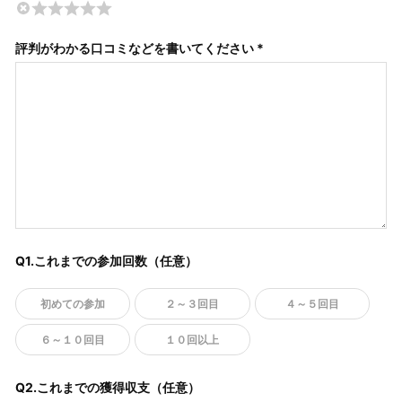
評判がわかる口コミなどを書いてください *
Q1.これまでの参加回数（任意）
初めての参加
２～３回目
４～５回目
６～１０回目
１０回以上
Q2.これまでの獲得収支（任意）