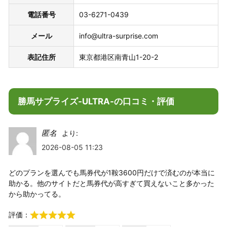
電話番号
03-6271-0439
メール
info@ultra-surprise.com
表記住所
東京都港区南青山1-20-2
勝馬サプライズ‐ULTRA‐の口コミ・評価
匿名
より:
2026-08-05 11:23
どのプランを選んでも馬券代が1鞍3600円だけで済むのが本当に
助かる。他のサイトだと馬券代が高すぎて買えないこと多かった
から助かってる。
評価：