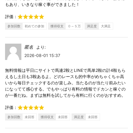
もあり、いきなり稼ぐ事ができました！
評価：
参加回数
初めての参加
獲得収支
０～５万
満足度
大満足
匿名
より:
2026-08-01 15:37
無料情報は平日にサイトで馬連2鞍とLINEで馬単2鞍の計4鞍もら
えるし土日も3鞍あるよ。どのレースも的中率がめちゃくちゃ高
いから毎日チェックするのが楽しみ。当たるのが当たり前みたい
になってて感心する。でもやっぱり有料の情報でドカンと稼ぐの
が一番だね。まずは無料を試してから有料に行くのがおすすめ。
評価：
参加回数
未回答
獲得収支
未回答
満足度
未回答