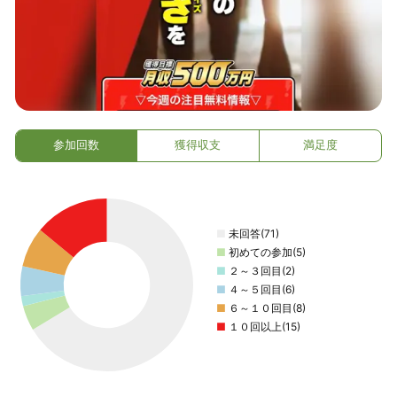
参加回数
獲得収支
満足度
■
未回答(71)
■
初めての参加(5)
■
２～３回目(2)
■
４～５回目(6)
■
６～１０回目(8)
■
１０回以上(15)