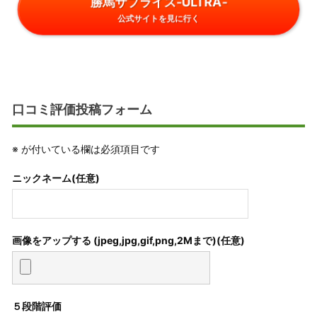
勝馬サプライズ‐ULTRA‐
公式サイトを見に行く
口コミ評価投稿フォーム
※
が付いている欄は必須項目です
ニックネーム(任意)
画像をアップする (jpeg,jpg,gif,png,2Mまで)
５段階評価