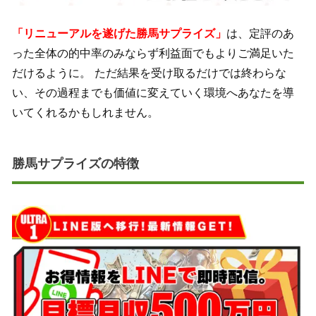
「リニューアルを遂げた勝馬サプライズ」
は、定評のあ
った全体の的中率のみならず利益面でもよりご満足いた
だけるように。 ただ結果を受け取るだけでは終わらな
い、その過程までも価値に変えていく環境へあなたを導
いてくれるかもしれません。
勝馬サプライズの特徴