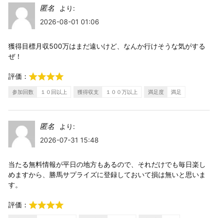
匿名
より:
2026-08-01 01:06
獲得目標月収500万はまだ遠いけど、なんか行けそうな気がする
ぜ！
評価：
参加回数
１０回以上
獲得収支
１００万以上
満足度
満足
匿名
より:
2026-07-31 15:48
当たる無料情報が平日の地方もあるので、それだけでも毎日楽し
めますから、勝馬サプライズに登録しておいて損は無いと思いま
す。
評価：