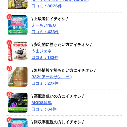
口コミ：8026件
\ 上級者にイチオシ /
えーあいNEO
口コミ：433件
\ 安定的に勝ちたい方にイチオシ /
うまジェネ
口コミ：133件
\ 無料情報で勝ちたい方にイチオシ /
R32( アールサンニー )
口コミ：277件
\ 高配当狙いの方にイチオシ /
MODS競馬
口コミ：64件
\ 回収率重視の方にイチオシ /