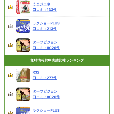
うまジェネ
口コミ：
133
件
ラクショーPLUS
口コミ：
213
件
ターフビジョン
口コミ：
8026
件
無料情報的中実績
比較ランキング
R32
口コミ：
277
件
ターフビジョン
口コミ：
8026
件
ラクショーPLUS