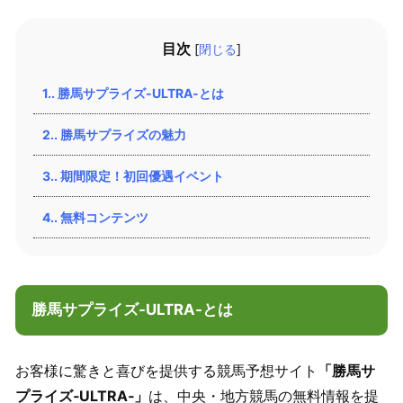
目次
[
閉じる
]
1.
勝馬サプライズ‐ULTRA‐とは
2.
勝馬サプライズの魅力
3.
期間限定！初回優遇イベント
4.
無料コンテンツ
勝馬サプライズ‐ULTRA‐とは
お客様に驚きと喜びを提供する競馬予想サイト
「勝馬サ
プライズ‐ULTRA‐」
は、中央・地方競馬の無料情報を提