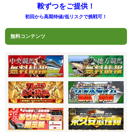
鞍ずつをご提供！
初回から高期待値/低リスクで挑戦可！
無料コンテンツ