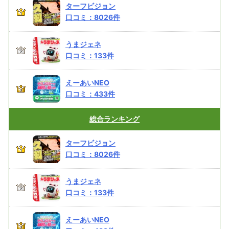
ターフビジョン
口コミ：
8026
件
うまジェネ
口コミ：
133
件
えーあいNEO
口コミ：
433
件
総合
ランキング
ターフビジョン
口コミ：
8026
件
うまジェネ
口コミ：
133
件
えーあいNEO