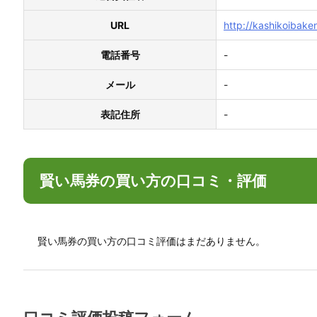
URL
http://kashikoibaken
電話番号
-
メール
-
表記住所
-
賢い馬券の買い方の口コミ・評価
賢い馬券の買い方の口コミ評価はまだありません。