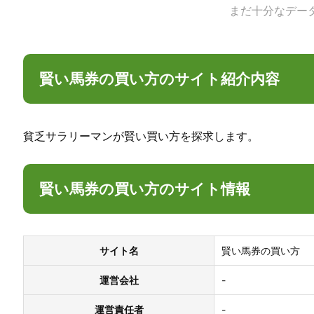
まだ十分なデー
賢い馬券の買い方のサイト紹介内容
貧乏サラリーマンが賢い買い方を探求します。
賢い馬券の買い方のサイト情報
サイト名
賢い馬券の買い方
運営会社
-
運営責任者
-