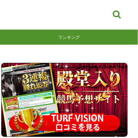
ランキング