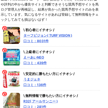
や評判の中から優良サイトと判断できそうな競馬予想サイトを馬
ログ管理人が再検証し、結果が良かった競馬予想サイトのみを表
示しています。気になるサイトがあれば登録して無料情報をチェ
ックしてみても損はないはず！
\ 初心者にイチオシ /
ターフビジョン( TURF VISION )
口コミ：8031件
\ 上級者にイチオシ /
えーあいNEO
口コミ：439件
\ 安定的に勝ちたい方にイチオシ /
うまジェネ
口コミ：136件
\ 無料情報で勝ちたい方にイチオシ /
R32( アールサンニー )
口コミ：281件