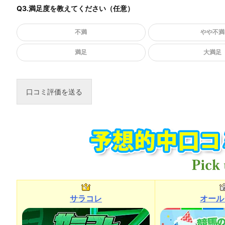
Q3.満足度を教えてください（任意）
不満
やや不満
満足
大満足
サラコレ
オール