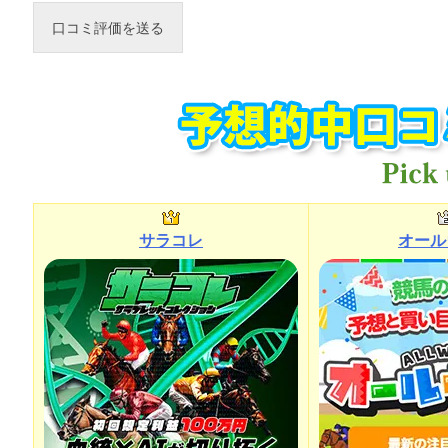
サラコレ
オール