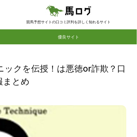
競馬予想サイトの口コミ評判を詳しく知れるサイト
優良サイト
ックを伝授！は悪徳or詐欺？口
報まとめ