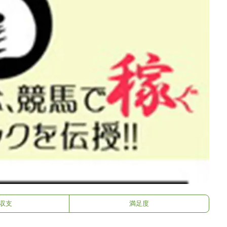
収支
満足度