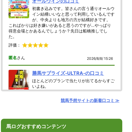
オールウインの口コミ
初書き込みです。皆さんの言う通りオールウ
イン結構いいなと思って利用しているんです
が、中央よりも地方の方が結構好きです。
こればかりは好き嫌いがあると思うのですが…やっぱり
得意会場とかあるんでしょうか？先日は船橋推しでし
た。
評価：
匿名
さん
2026/8/8/ 15:26
勝馬サプライズ‐ULTRA‐の口コミ
ほとんどのプランで当たりが出てるからすご
いよね。
どの買い目を選んでもだいたい結果を出して
くれる。
競馬予想サイトの新着口コミ ≫
サイトの発表を見てるといつも驚かされるよ。
自分も乗り遅れないようにしないとね。
評価：
馬ログおすすめコンテンツ
匿名
さん
2026/8/8/ 14:51