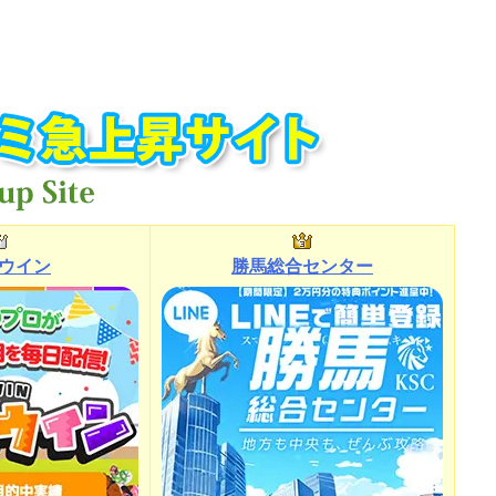
ウイン
勝馬総合センター