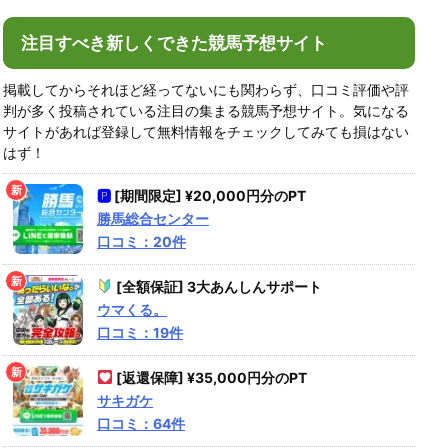
注目すべき新しくできた競馬予想サイト
掲載してからそれほど経ってないにも関わらず、口コミ評価や評
判が多く投稿されている注目の集まる競馬予想サイト。気になる
サイトがあれば登録して無料情報をチェックしてみても損はない
はず！
🅿
[期間限定] ¥20,000円分のPT
勝馬総合センター
口コミ：20件
[全額保証] 3大あんしんサポート
ウマくる。
口コミ：19件
[返還保障] ¥35,000円分のPT
サキガケ
口コミ：64件