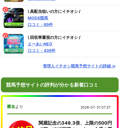
\ 高配当狙いの方にイチオシ /
MODS競馬
口コミ：69件
\ 回収率重視の方にイチオシ /
えーあいNEO
口コミ：439件
管理人イチオシ競馬予想サイトの詳細 ≫
競馬予想サイトの評判が分かる新着口コミ
匿名
より
2026-07-31 07:27
関屋記念の348.3倍、上限の500円