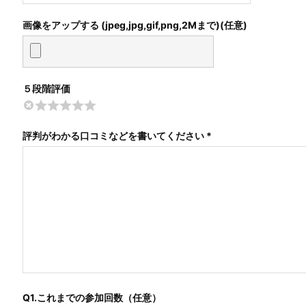
画像をアップする (jpeg,jpg,gif,png,2Mまで)
５段階評価
評判がわかる口コミなどを書いてください *
Q1.これまでの参加回数（任意）