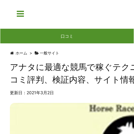
口コミ
ホーム
>
一般サイト
アナタに最適な競馬で稼ぐテクニ
コミ評判、検証内容、サイト情
更新日：2021年3月2日