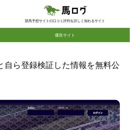
競馬予想サイトの口コミ評判を詳しく知れるサイト
優良サイト
と自ら登録検証した情報を無料公