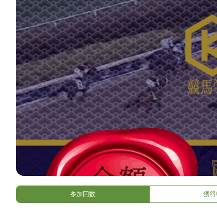
参加回数
獲得