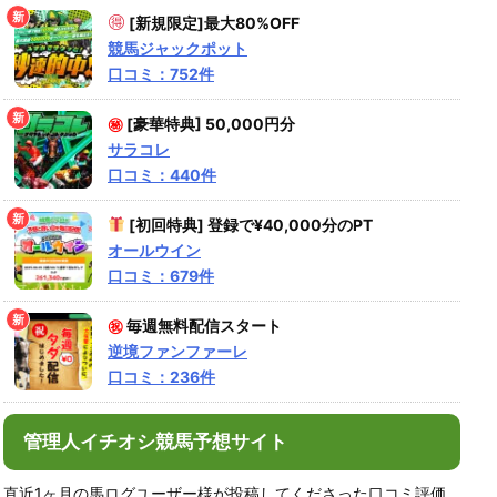
[新規限定]最大80%OFF
競馬ジャックポット
口コミ：752件
㊙
[豪華特典] 50,000円分
サラコレ
口コミ：440件
[初回特典] 登録で¥40,000分のPT
オールウイン
口コミ：679件
㊗
毎週無料配信スタート
逆境ファンファーレ
口コミ：236件
管理人イチオシ競馬予想サイト
直近1ヶ月の馬ログユーザー様が投稿してくださった口コミ評価