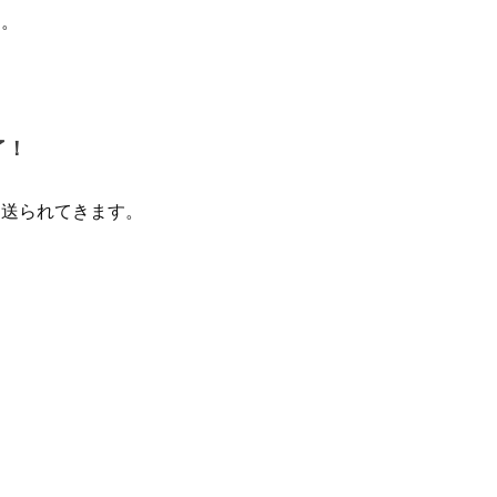
す。
了！
に送られてきます。