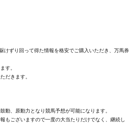
夜駆けずり回って得た情報を格安でご購入いただき、万馬券
います。
いただきます。
が鼓動、原動力となり競馬予想が可能になります。
情報もございますので一度の大当たりだけでなく、継続し
。