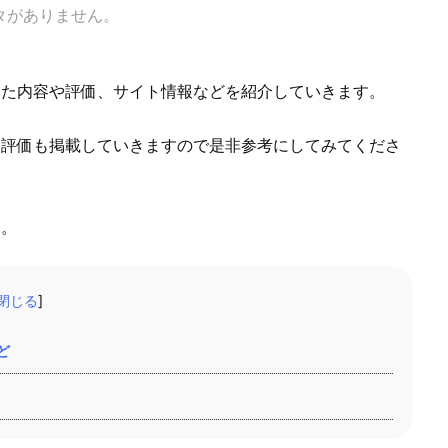
タがありません。
した内容や評価、サイト情報などを紹介していきます。
ミ評価も掲載していきますので是非参考にしてみてくださ
す。
閉じる
]
ど