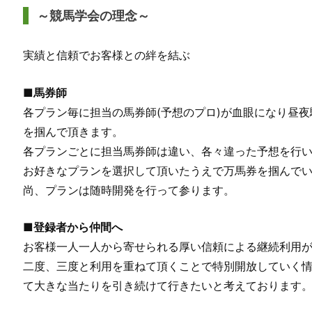
～競馬学会の理念～
実績と信頼でお客様との絆を結ぶ
■馬券師
各プラン毎に担当の馬券師(予想のプロ)が血眼になり昼
を掴んで頂きます。
各プランごとに担当馬券師は違い、各々違った予想を行
お好きなプランを選択して頂いたうえで万馬券を掴んで
尚、プランは随時開発を行って参ります。
■登録者から仲間へ
お客様一人一人から寄せられる厚い信頼による継続利用
二度、三度と利用を重ねて頂くことで特別開放していく
て大きな当たりを引き続けて行きたいと考えております