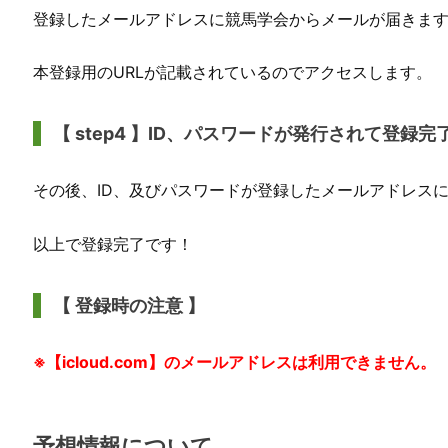
登録したメールアドレスに競馬学会からメールが届きま
本登録用のURLが記載されているのでアクセスします。
【 step4 】ID、パスワードが発行されて登録完
その後、ID、及びパスワードが登録したメールアドレス
以上で登録完了です！
【 登録時の注意 】
※【icloud.com】のメールアドレスは利用できません。
予想情報について