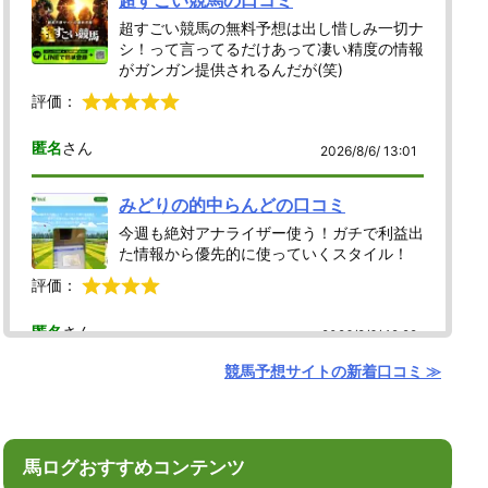
超すごい競馬の無料予想は出し惜しみ一切ナ
シ！って言ってるだけあって凄い精度の情報
がガンガン提供されるんだが(笑)
評価：
匿名
さん
2026/8/6/ 13:01
みどりの的中らんどの口コミ
今週も絶対アナライザー使う！ガチで利益出
た情報から優先的に使っていくスタイル！
評価：
匿名
さん
2026/8/6/ 12:29
競馬予想サイトの新着口コミ ≫
ラクショーPLUSの口コミ
ラクショーplusは情報精度をウリにしている
だけあって的確な読みには毎度うならされま
す。
馬ログおすすめコンテンツ