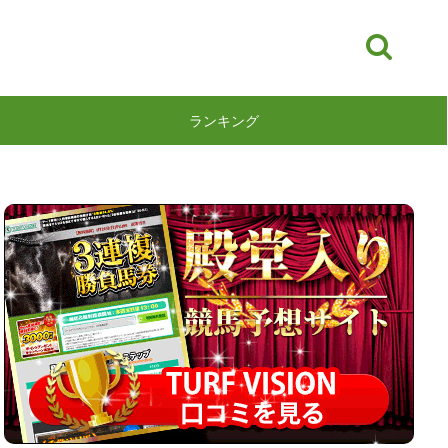
ランキング