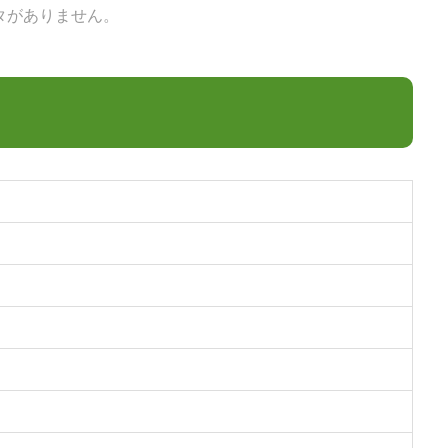
タがありません。