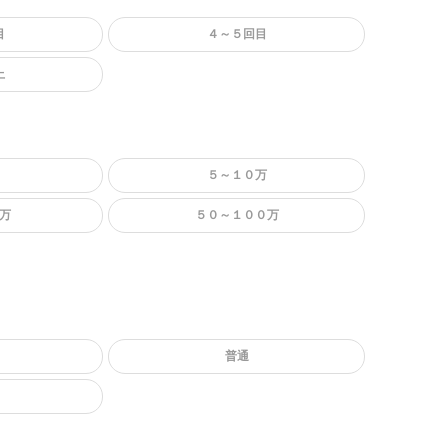
目
４～５回目
上
５～１０万
万
５０～１００万
普通