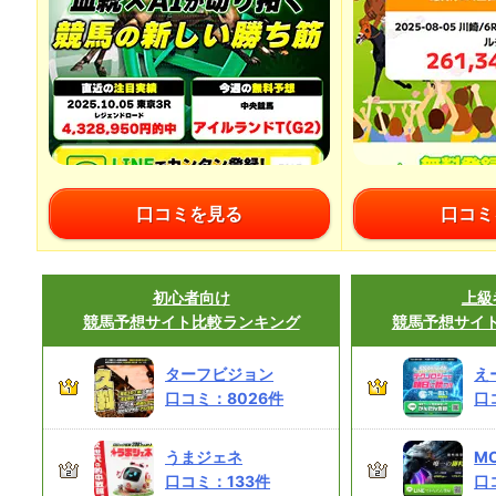
口コミを見る
口コミ
初心者向け
上級
競馬予想サイト比較ランキング
競馬予想サイ
ターフビジョン
え
口コミ：
8026
件
口
うまジェネ
M
口コミ：
133
件
口