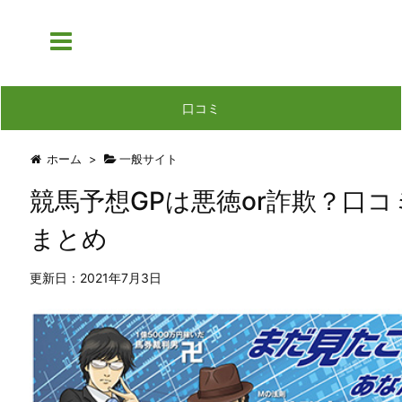
口コミ
ホーム
>
一般サイト
競馬予想GPは悪徳or詐欺？口
まとめ
更新日：2021年7月3日