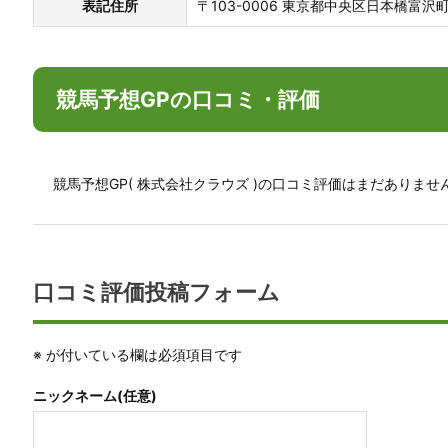
表記住所
〒103-0006 東京都中央区日本橋富沢町10-
競馬予想GPの口コミ・評価
競馬予想GP( 株式会社クラウズ )の口コミ評価はまだありませ
口コミ評価投稿フォーム
※
が付いている欄は必須項目です
ニックネーム(任意)