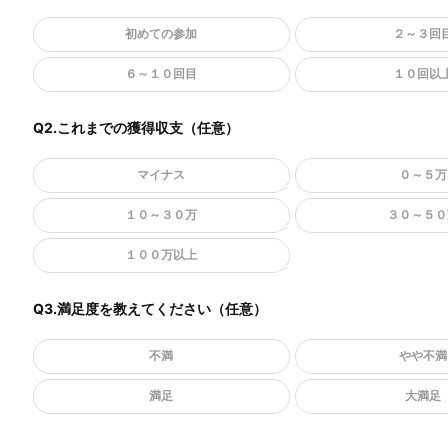
初めての参加
２～３回
６～１０回目
１０回以
Q2.これまでの獲得収支（任意）
マイナス
０～５万
１０～３０万
３０～５０
１００万以上
Q3.満足度を教えてください（任意）
不満
やや不満
満足
大満足