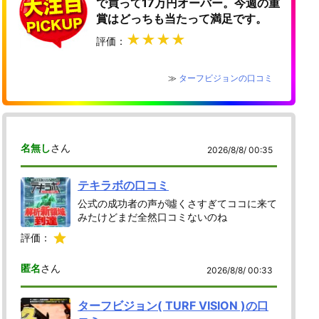
で買って17万円オーバー。今週の重
賞はどっちも当たって満足です。
★★★★
評価：
≫
ターフビジョンの口コミ
名無し
さん
2026/8/8/ 00:35
テキラボの口コミ
公式の成功者の声が噓くさすぎてココに来て
みたけどまだ全然口コミないのね
評価：
匿名
さん
2026/8/8/ 00:33
ターフビジョン( TURF VISION )の口