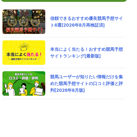
評価：
匿名
さん
2026/8/7/ 22:26
信頼できるおすすめ優良競馬予想サイ
ト6選[2026年8月再検証済]
ジャックポット（KEIBA JACKPOT）
の口コミ
的中実践ラボで川崎6Rの3連単214.1倍的
本当によく当たる！おすすめ競馬予想
中。3単と3複合わせて17万超えの払戻しだ
サイトランキング[最新版]
し、安定して稼がせてくれる。
評価：
競馬ユーザーが知りたい情報だけを集
めた競馬予想サイトの口コミ評価と評
判[2026年8月版]