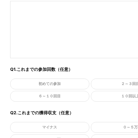
Q1.これまでの参加回数（任意）
初めての参加
２～３回
６～１０回目
１０回以
Q2.これまでの獲得収支（任意）
マイナス
０～５万