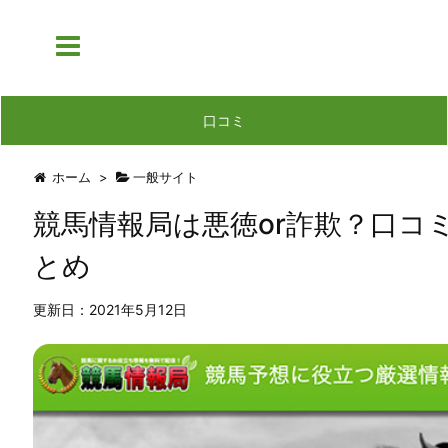
口コミ
ホーム
>
一般サイト
競馬情報局は悪徳or詐欺？口コ
とめ
更新日：2021年5月12日