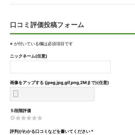
口コミ評価投稿フォーム
※
が付いている欄は必須項目です
ニックネーム(任意)
画像をアップする (jpeg,jpg,gif,png,2Mまで)
５段階評価
評判がわかる口コミなどを書いてください *