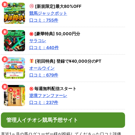
[新規限定]最大80%OFF
競馬ジャックポット
口コミ：755件
㊙
[豪華特典] 50,000円分
サラコレ
口コミ：440件
[初回特典] 登録で¥40,000分のPT
オールウイン
口コミ：679件
㊗
毎週無料配信スタート
逆境ファンファーレ
口コミ：237件
管理人イチオシ競馬予想サイト
直近1ヶ月の馬ログユーザー様が投稿してくださった口コミ評価