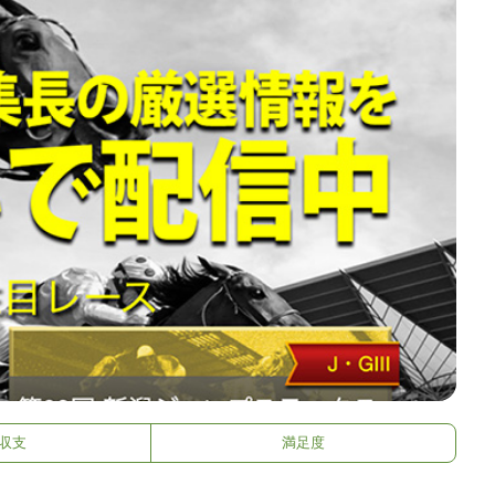
収支
満足度