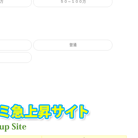
万
５０～１００万
普通