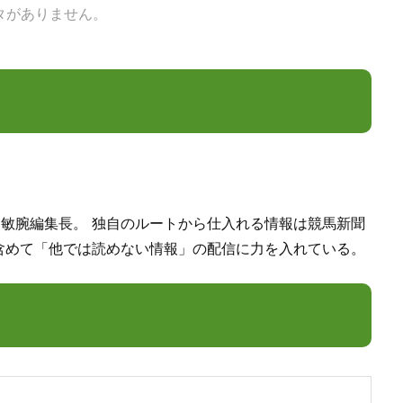
タがありません。
敏腕編集長。 独自のルートから仕入れる情報は競馬新聞
含めて「他では読めない情報」の配信に力を入れている。