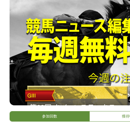
参加回数
獲得