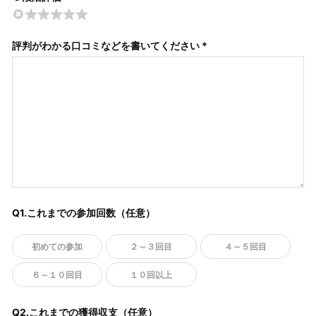
評判がわかる口コミなどを書いてください *
Q1.これまでの参加回数（任意）
初めての参加
２～３回目
４～５回目
６～１０回目
１０回以上
Q2.これまでの獲得収支（任意）