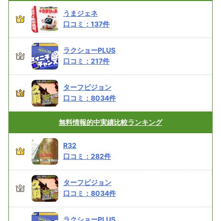
うまジェネ
口コミ：
137
件
ラクショーPLUS
口コミ：
217
件
ターフビジョン
口コミ：
8034
件
無料情報的中実績
比較ランキング
R32
口コミ：
282
件
ターフビジョン
口コミ：
8034
件
ラクショーPLUS