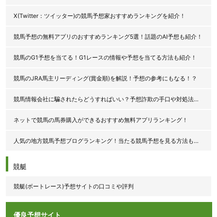
X(Twitter：ツイッター)の競馬予想家おすすめランキングを紹介！
競馬予想の無料アプリのおすすめランキング5選！話題のAI予想も紹介！
競馬のG1予想を当てる！G1レースの情報や予想を当てる方法も紹介！
競馬のJRA馬主リーディング(賞金順)を解説！予想の参考にもなる！？
競馬情報会社に騙されたらどうすればいい？予想詐欺の手口や対処法を解説！
ネットで競馬の馬券購入ができるおすすめ無料アプリランキング！
人気の地方競馬予想ブログランキング！当たる競馬予想を見る方法も紹介！
競艇
競艇(ボートレース)予想サイトの口コミや評判
優良予想サイト