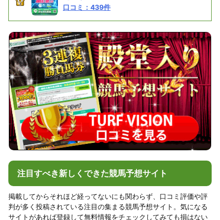
口コミ：
439
件
注目すべき新しくできた競馬予想サイト
掲載してからそれほど経ってないにも関わらず、口コミ評価や評
判が多く投稿されている注目の集まる競馬予想サイト。気になる
サイトがあれば登録して無料情報をチェックしてみても損はない