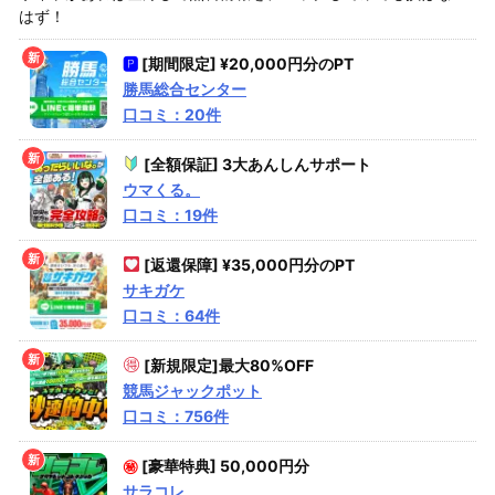
はず！
🅿
[期間限定] ¥20,000円分のPT
勝馬総合センター
口コミ：20件
[全額保証] 3大あんしんサポート
ウマくる。
口コミ：19件
[返還保障] ¥35,000円分のPT
サキガケ
口コミ：64件
[新規限定]最大80%OFF
競馬ジャックポット
口コミ：756件
㊙
[豪華特典] 50,000円分
サラコレ