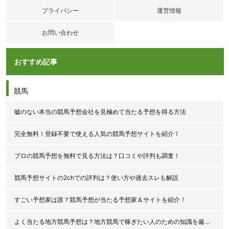
プライバシー
運営情報
お問い合わせ
おすすめ記事
競馬
嘘のない本当の競馬予想会社を見極めて当たる予想を得る方法
完全無料！登録不要で使える人気の競馬予想サイトを紹介！
プロの競馬予想を無料で見る方法は？口コミや評判も調査！
競馬予想サイトの2chでの評判は？使い方や過去スレも解説
すごい予想家は誰？競馬予想が当たる予想家＆サイトを紹介！
よく当たる地方競馬予想は？地方競馬で稼ぎたい人のための知識を厳選公開！