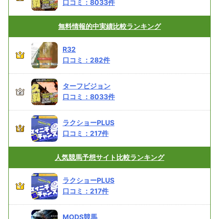
口コミ：
8033
件
無料情報的中実績
比較ランキング
R32
口コミ：
282
件
ターフビジョン
口コミ：
8033
件
ラクショーPLUS
口コミ：
217
件
人気競馬予想サイト
比較ランキング
ラクショーPLUS
口コミ：
217
件
MODS競馬