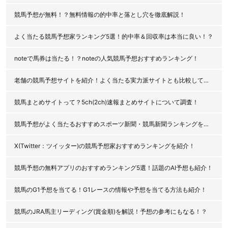
競馬予想が無料！？無料情報の的中率と落とし穴を徹底解説！
よく当たる競馬予想家ランキング5選！的中率＆回収率は本当に良い！？
noteで馬券は当たる！？noteの人気競馬予想おすすめランキング！
老舗の競馬予想サイトを紹介！よく当たる実力派サイトとも比較してみた！
競馬まとめサイトって？5ch(2ch)速報まとめサイトについて調査！
競馬予想がよく当たるおすすめスポーツ新聞・競馬新聞ランキングを紹介！
X(Twitter：ツイッター)の競馬予想家おすすめランキングを紹介！
競馬予想の無料アプリのおすすめランキング5選！話題のAI予想も紹介！
競馬のG1予想を当てる！G1レースの情報や予想を当てる方法も紹介！
競馬のJRA馬主リーディング(賞金順)を解説！予想の参考にもなる！？