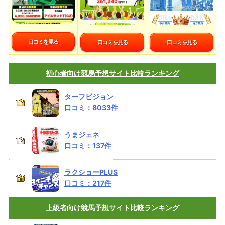
口コミを見る
口コミを見る
口コミを見る
初心者向け
競馬予想サイト比較ランキング
ターフビジョン
口コミ：
8033
件
うまジェネ
口コミ：
137
件
ラクショーPLUS
口コミ：
217
件
上級者向け
競馬予想サイト比較ランキング