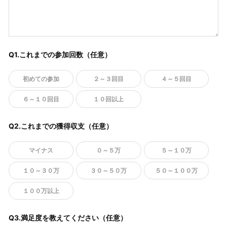
Q1.これまでの参加回数（任意）
初めての参加
２～３回目
４～５回目
６～１０回目
１０回以上
Q2.これまでの獲得収支（任意）
マイナス
０～５万
５～１０万
１０～３０万
３０～５０万
５０～１００万
１００万以上
Q3.満足度を教えてください（任意）