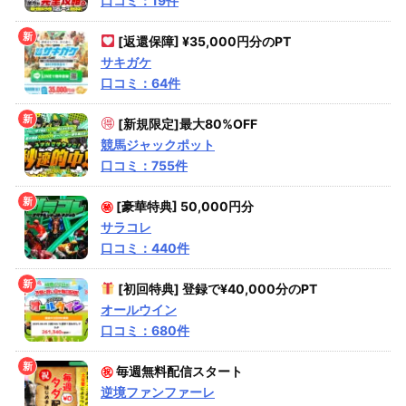
口コミ：19件
[返還保障] ¥35,000円分のPT
サキガケ
口コミ：64件
[新規限定]最大80%OFF
競馬ジャックポット
口コミ：755件
㊙
[豪華特典] 50,000円分
サラコレ
口コミ：440件
[初回特典] 登録で¥40,000分のPT
オールウイン
口コミ：680件
㊗
毎週無料配信スタート
逆境ファンファーレ