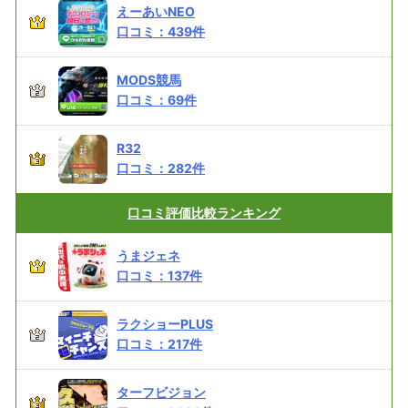
えーあいNEO
口コミ：
439
件
MODS競馬
口コミ：
69
件
R32
口コミ：
282
件
口コミ評価
比較ランキング
うまジェネ
口コミ：
137
件
ラクショーPLUS
口コミ：
217
件
ターフビジョン