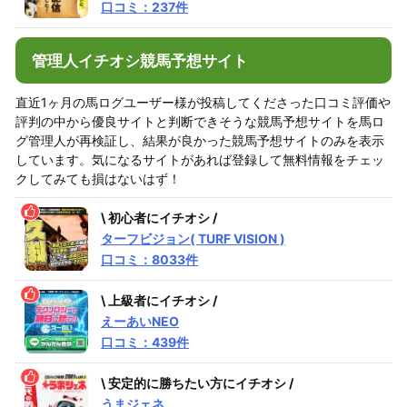
口コミ：237件
管理人イチオシ競馬予想サイト
直近1ヶ月の馬ログユーザー様が投稿してくださった口コミ評価や
評判の中から優良サイトと判断できそうな競馬予想サイトを馬ロ
グ管理人が再検証し、結果が良かった競馬予想サイトのみを表示
しています。気になるサイトがあれば登録して無料情報をチェッ
クしてみても損はないはず！
\ 初心者にイチオシ /
ターフビジョン( TURF VISION )
口コミ：8033件
\ 上級者にイチオシ /
えーあいNEO
口コミ：439件
\ 安定的に勝ちたい方にイチオシ /
うまジェネ