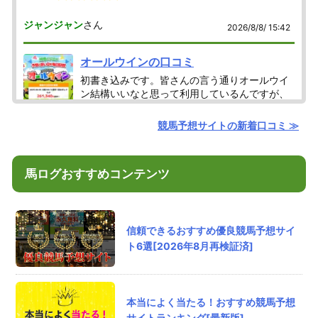
ジャンジャン
さん
2026/8/8/ 15:42
オールウインの口コミ
初書き込みです。皆さんの言う通りオールウイ
ン結構いいなと思って利用しているんですが、
中央よりも地方の方が結構好きです。
こればかりは好き嫌いがあると思うのですが…やっぱり得意
競馬予想サイトの新着口コミ ≫
会場とかあるんでしょうか？先日は船橋推しでした。
評価：
馬ログおすすめコンテンツ
匿名
さん
2026/8/8/ 15:26
勝馬サプライズ‐ULTRA‐の口コミ
信頼できるおすすめ優良競馬予想サイ
ほとんどのプランで当たりが出てるからすごい
ト6選[2026年8月再検証済]
よね。
どの買い目を選んでもだいたい結果を出してく
れる。
サイトの発表を見てるといつも驚かされるよ。
本当によく当たる！おすすめ競馬予想
自分も乗り遅れないようにしないとね。
サイトランキング[最新版]