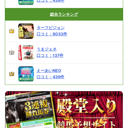
口コミ：
439
件
総合
ランキング
ターフビジョン
口コミ：
8033
件
うまジェネ
口コミ：
137
件
えーあいNEO
口コミ：
439
件