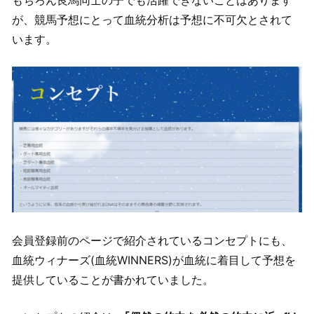
が、競馬予想にとって血統分析は予想に不可欠とされて
います。
会員登録前のページで紹介されているコンセプトにも、
血統ウィナーズ(血統WINNERS)が血統に着目して予想を
提供していることが書かれていました。