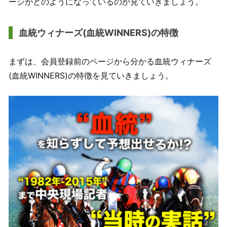
ージがどのようになっているのか見ていきましょう。
血統ウィナーズ(血統WINNERS)の特徴
まずは、会員登録前のページから分かる血統ウィナーズ
(血統WINNERS)の特徴を見ていきましょう。