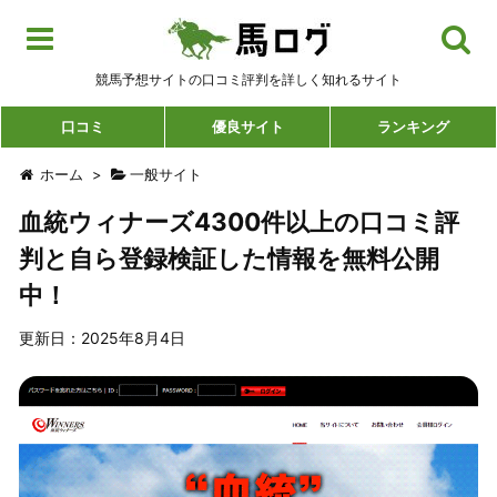
競馬予想サイトの口コミ評判を詳しく知れるサイト
口コミ
優良サイト
ランキング
ホーム
>
一般サイト
血統ウィナーズ4300件以上の口コミ評
判と自ら登録検証した情報を無料公開
中！
更新日：2025年8月4日