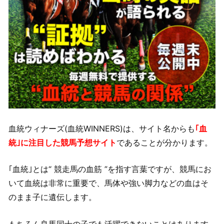
血統ウィナーズ(血統WINNERS)は、サイト名からも
｢血
統｣に注目した競馬予想サイト
であることが分かります。
｢血統｣とは“ 競走馬の血筋 ”を指す言葉ですが、競馬にお
いて血統は非常に重要で、馬体や強い脚力などの血はそ
のまま子に遺伝します。
もちろん良馬同士の子でも活躍できないことはあります