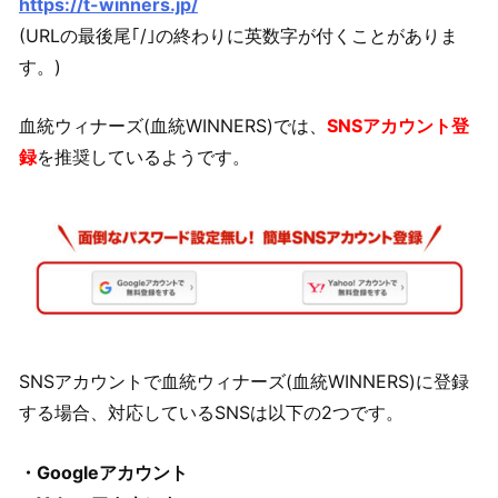
https://t-winners.jp/
(URLの最後尾｢/｣の終わりに英数字が付くことがありま
す。)
血統ウィナーズ(血統WINNERS)では、
SNSアカウント登
録
を推奨しているようです。
SNSアカウントで血統ウィナーズ(血統WINNERS)に登録
する場合、対応しているSNSは以下の2つです。
・Googleアカウント