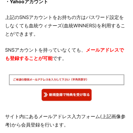
・Yahooアカウント
上記のSNSアカウントをお持ちの方はパスワード設定を
しなくても血統ウィナーズ(血統WINNERS)を利用するこ
とができます。
SNSアカウントを持っていなくても、
メールアドレスで
も登録することが可能
です。
サイト内にあるメールアドレス入力フォーム(上記画像参
考)から会員登録を行います。