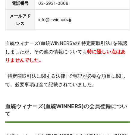
電話番号
03-5931-0606
メールアド
info@t-winners.jp
レス
血統ウィナーズ(血統WINNERS)の｢特定商取引法｣を確認
しましたが、その他の情報についても
特に怪しい点はあ
りませんでした。
｢特定商取引法に関する法律｣で明記が必要な項目に関し
て、必要事項は全て記載されていました。
血統ウィナーズ(血統WINNERS)の会員登録につい
て