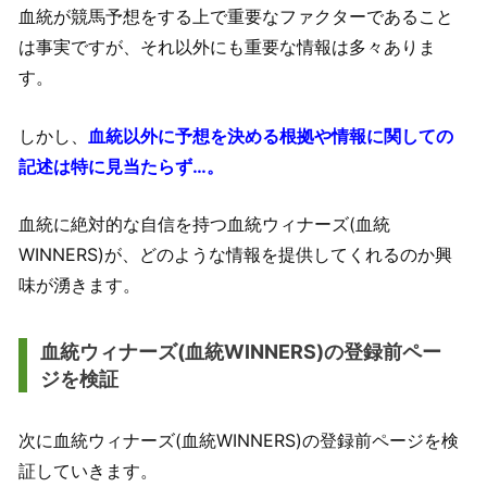
血統が競馬予想をする上で重要なファクターであること
は事実ですが、それ以外にも重要な情報は多々ありま
す。
しかし、
血統以外に予想を決める根拠や情報に関しての
記述は特に見当たらず…。
血統に絶対的な自信を持つ血統ウィナーズ(血統
WINNERS)が、どのような情報を提供してくれるのか興
味が湧きます。
血統ウィナーズ(血統WINNERS)の登録前ペー
ジを検証
次に血統ウィナーズ(血統WINNERS)の登録前ページを検
証していきます。