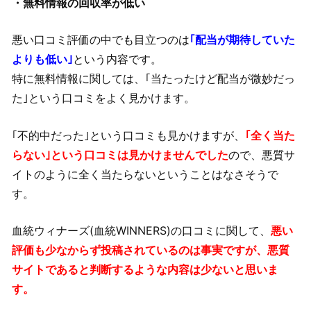
・無料情報の回収率が低い
悪い口コミ評価の中でも目立つのは
｢配当が期待していた
よりも低い｣
という内容です。
特に無料情報に関しては、｢当たったけど配当が微妙だっ
た｣という口コミをよく見かけます。
｢不的中だった｣という口コミも見かけますが、
｢全く当た
らない｣という口コミは見かけませんでした
ので、悪質サ
イトのように全く当たらないということはなさそうで
す。
血統ウィナーズ(血統WINNERS)の口コミに関して、
悪い
評価も少なからず投稿されているのは事実ですが、悪質
サイトであると判断するような内容は少ないと思いま
す。