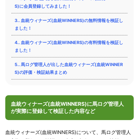
S)に会員登録してみました！
3.
血統ウィナーズ(血統WINNERS)の無料情報を検証し
ました！
4.
血統ウィナーズ(血統WINNERS)の有料情報を検証し
ました！
5.
馬ログ管理人が出した血統ウィナーズ(血統WINNER
S)の評価・検証結果まとめ
血統ウィナーズ(血統WINNERS)に馬ログ管理人
が実際に登録して検証した内容など
血統ウィナーズ(血統WINNERS)について、馬ログ管理人