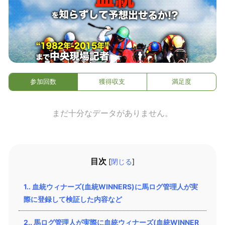
参加回数
獲得収支
満足度
まだ十分なデータがありません。
目次
[
閉じる
]
1.
血統ウィナーズ(血統WINNERS)に馬ログ管理人が実
際に登録して検証した内容など
2.
馬ログ管理人が実際に血統ウィナーズ(血統WINNER