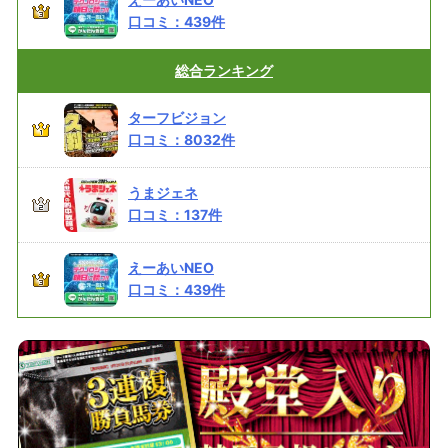
口コミ：
439
件
総合
ランキング
ターフビジョン
口コミ：
8032
件
うまジェネ
口コミ：
137
件
えーあいNEO
口コミ：
439
件