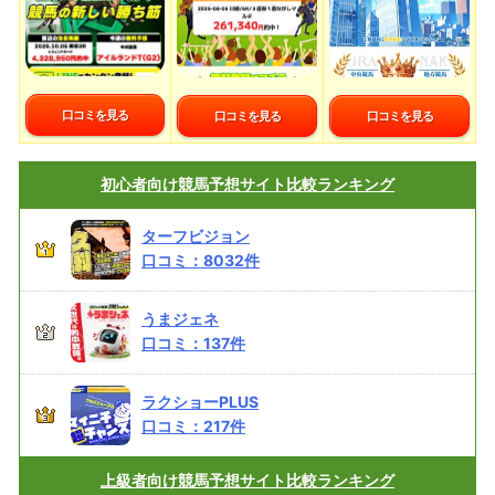
口コミを見る
口コミを見る
口コミを見る
初心者向け
競馬予想サイト比較ランキング
ターフビジョン
口コミ：
8032
件
うまジェネ
口コミ：
137
件
ラクショーPLUS
口コミ：
217
件
上級者向け
競馬予想サイト比較ランキング