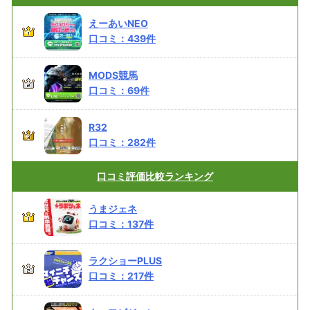
えーあいNEO
口コミ：
439
件
MODS競馬
口コミ：
69
件
R32
口コミ：
282
件
口コミ評価
比較ランキング
うまジェネ
口コミ：
137
件
ラクショーPLUS
口コミ：
217
件