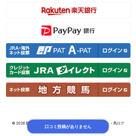
©
2026
競馬予想サイトの口コミ評判を詳しく知れるサイト - 馬ログ
WordPress Luxeritas Theme is provided by "
Thought is free
".
口コミ投稿がありません