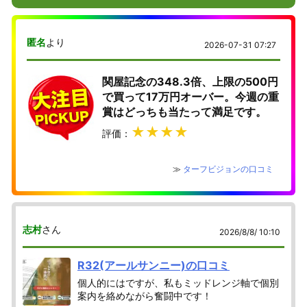
匿名
より
2026-07-31 07:27
関屋記念の348.3倍、上限の500円
で買って17万円オーバー。今週の重
賞はどっちも当たって満足です。
★★★★
評価：
≫
ターフビジョンの口コミ
志村
さん
2026/8/8/ 10:10
R32(アールサンニー)の口コミ
個人的にはですが、私もミッドレンジ軸で個別
案内を絡めながら奮闘中です！