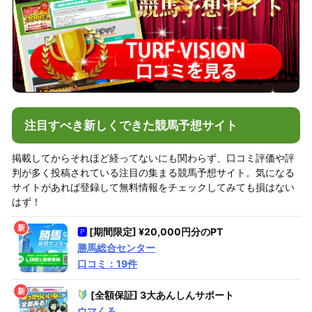
注目すべき新しくできた競馬予想サイト
掲載してからそれほど経ってないにも関わらず、口コミ評価や評
判が多く投稿されている注目の集まる競馬予想サイト。気になる
サイトがあれば登録して無料情報をチェックしてみても損はない
はず！
🅿
[期間限定] ¥20,000円分のPT
勝馬総合センター
口コミ：19件
[全額保証] 3大あんしんサポート
ウマくる。