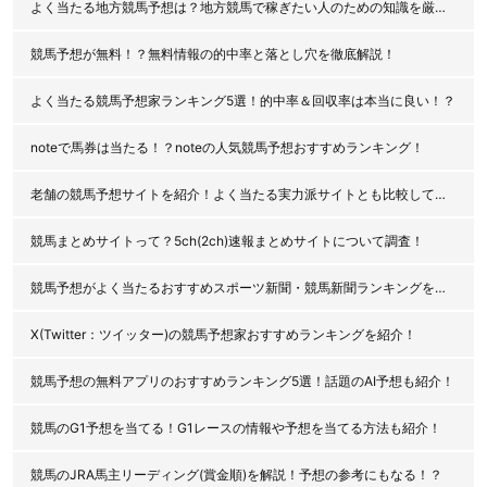
よく当たる地方競馬予想は？地方競馬で稼ぎたい人のための知識を厳選公開！
競馬予想が無料！？無料情報の的中率と落とし穴を徹底解説！
よく当たる競馬予想家ランキング5選！的中率＆回収率は本当に良い！？
noteで馬券は当たる！？noteの人気競馬予想おすすめランキング！
老舗の競馬予想サイトを紹介！よく当たる実力派サイトとも比較してみた！
競馬まとめサイトって？5ch(2ch)速報まとめサイトについて調査！
競馬予想がよく当たるおすすめスポーツ新聞・競馬新聞ランキングを紹介！
X(Twitter：ツイッター)の競馬予想家おすすめランキングを紹介！
競馬予想の無料アプリのおすすめランキング5選！話題のAI予想も紹介！
競馬のG1予想を当てる！G1レースの情報や予想を当てる方法も紹介！
競馬のJRA馬主リーディング(賞金順)を解説！予想の参考にもなる！？