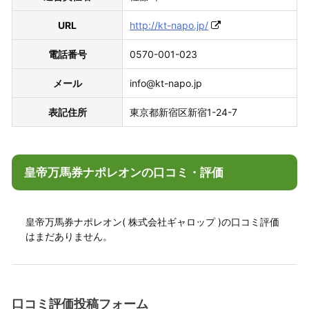
URL
http://kt-napo.jp/
電話番号
0570-001-023
メール
info@kt-napo.jp
表記住所
東京都新宿区新宿1-24-7
皇帝万馬券ナポレオンの口コミ・評価
皇帝万馬券ナポレオン( 株式会社ギャロップ )の口コミ評価
はまだありません。
口コミ評価投稿フォーム