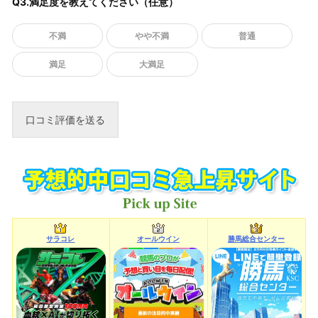
Q3.満足度を教えてください（任意）
不満
やや不満
普通
満足
大満足
サラコレ
オールウイン
勝馬総合センター