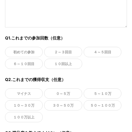
Q1.これまでの参加回数（任意）
初めての参加
２～３回目
４～５回目
６～１０回目
１０回以上
Q2.これまでの獲得収支（任意）
マイナス
０～５万
５～１０万
１０～３０万
３０～５０万
５０～１００万
１００万以上