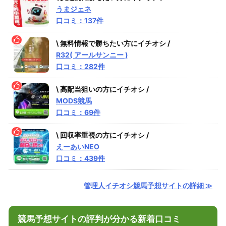
うまジェネ
口コミ：137件
\ 無料情報で勝ちたい方にイチオシ /
R32( アールサンニー )
口コミ：282件
\ 高配当狙いの方にイチオシ /
MODS競馬
口コミ：69件
\ 回収率重視の方にイチオシ /
えーあいNEO
口コミ：439件
管理人イチオシ競馬予想サイトの詳細 ≫
競馬予想サイトの評判が分かる新着口コミ