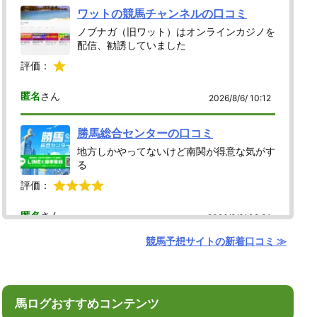
ワットの競馬チャンネルの口コミ
ノブナガ（旧ワット）はオンラインカジノを
配信、勧誘していました
評価：
匿名
さん
2026/8/6/ 10:12
勝馬総合センターの口コミ
地方しかやってないけど南関が得意な気がす
る
評価：
匿名
さん
2026/8/6/ 08:31
競馬予想サイトの新着口コミ ≫
競馬裏街道の口コミ
砂の王者見参で川崎4Rと園田4RがW的中。
平日も地方競馬でしっかり稼げるから重宝し
てます。
馬ログおすすめコンテンツ