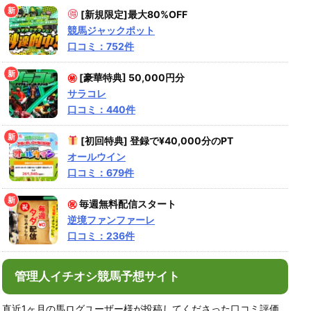
[新規限定]最大80%OFF
競馬ジャックポット
口コミ：752件
㊙
[豪華特典] 50,000円分
サラコレ
口コミ：440件
[初回特典] 登録で¥40,000分のPT
オールウイン
口コミ：679件
㊗
毎週無料配信スタート
逆境ファンファーレ
口コミ：236件
管理人イチオシ競馬予想サイト
直近1ヶ月の馬ログユーザー様が投稿してくださった口コミ評価