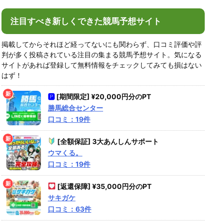
注目すべき新しくできた競馬予想サイト
掲載してからそれほど経ってないにも関わらず、口コミ評価や評
判が多く投稿されている注目の集まる競馬予想サイト。気になる
サイトがあれば登録して無料情報をチェックしてみても損はない
はず！
🅿
[期間限定] ¥20,000円分のPT
勝馬総合センター
口コミ：19件
[全額保証] 3大あんしんサポート
ウマくる。
口コミ：19件
[返還保障] ¥35,000円分のPT
サキガケ
口コミ：63件