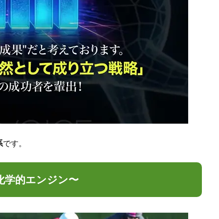
系
です。
の化学的エンジン〜