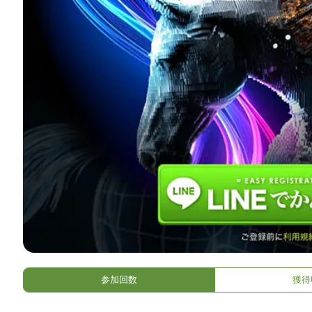
参加回数
獲得