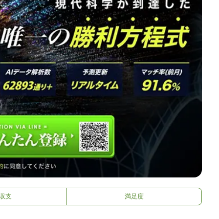
収支
満足度