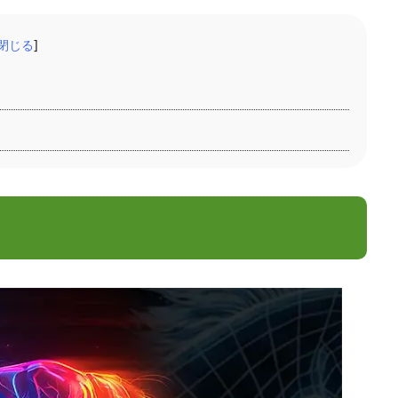
閉じる
]