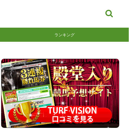
ランキング