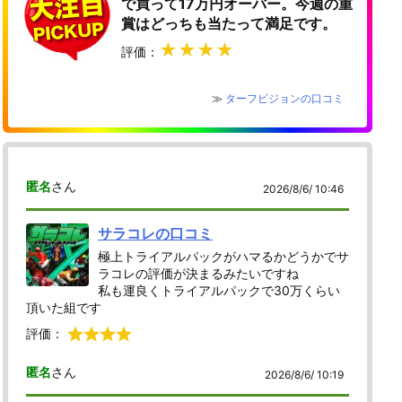
で買って17万円オーバー。今週の重
賞はどっちも当たって満足です。
★★★★
評価：
≫
ターフビジョンの口コミ
匿名
さん
2026/8/6/ 10:46
サラコレの口コミ
極上トライアルパックがハマるかどうかでサ
ラコレの評価が決まるみたいですね
私も運良くトライアルパックで30万くらい
頂いた組です
評価：
匿名
さん
2026/8/6/ 10:19