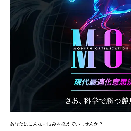
あなたはこんなお悩みを抱えていませんか？