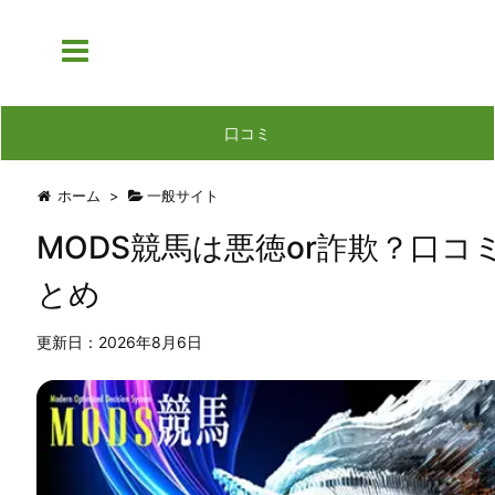
口コミ
ホーム
>
一般サイト
MODS競馬は悪徳or詐欺？口
とめ
更新日：2026年8月6日