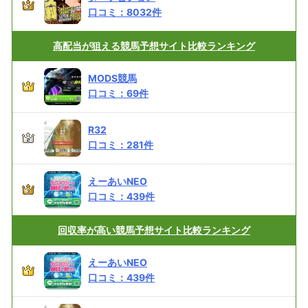
口コミ：
8032
件
高配当が狙える
競馬予想サイト比較ランキング
MODS競馬
口コミ：
69
件
R32
口コミ：
281
件
えーあいNEO
口コミ：
439
件
回収率が高い
競馬予想サイト比較ランキング
えーあいNEO
口コミ：
439
件