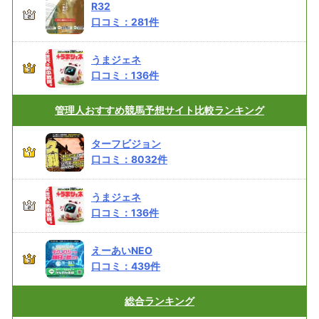
R32
口コミ：
281
件
うまジェネ
口コミ：
136
件
管理人おすすめ
競馬予想サイト比較ランキング
ターフビジョン
口コミ：
8032
件
うまジェネ
口コミ：
136
件
えーあいNEO
口コミ：
439
件
総合
ランキング