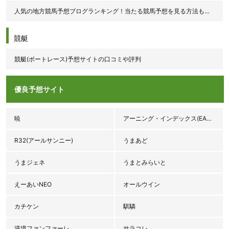
人気の地方競馬予想ブログランキング！当たる競馬予想を見る方法も紹介！
競艇
競艇(ボートレース)予想サイトの口コミや評判
優良予想サイト
暁
アーニング・インデックス(EARNINGS INDEX♯3.92)
R32(アールサンニー)
うまあど
うまジェネ
うまとみらいと
えーあいNEO
オールウイン
カチケン
騏驎
逆境ファンファーレ
サラコレ