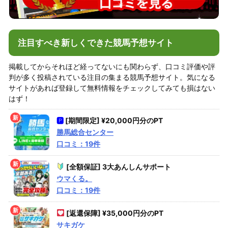
注目すべき新しくできた競馬予想サイト
掲載してからそれほど経ってないにも関わらず、口コミ評価や評
判が多く投稿されている注目の集まる競馬予想サイト。気になる
サイトがあれば登録して無料情報をチェックしてみても損はない
はず！
🅿
[期間限定] ¥20,000円分のPT
勝馬総合センター
口コミ：19件
[全額保証] 3大あんしんサポート
ウマくる。
口コミ：19件
[返還保障] ¥35,000円分のPT
サキガケ