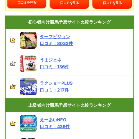
口コミを見る
口コミを見る
口コミを見る
初心者向け
競馬予想サイト比較ランキング
ターフビジョン
口コミ：
8032
件
うまジェネ
口コミ：
136
件
ラクショーPLUS
口コミ：
217
件
上級者向け
競馬予想サイト比較ランキング
えーあいNEO
口コミ：
439
件