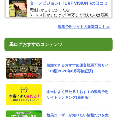
ターフビジョン( TURF VISION )の口コミ
馬連転がしすごかったな
3－レス転がすだけで198万まで増えたのは最高
でした。
競馬予想サイトの新着口コミ ≫
評価：
匿名
さん
2026/8/7/ 23:40
馬ログおすすめコンテンツ
センチュリオンの口コミ
少額からでもしっかり増やせるし予算ないなが
らも一応闘えてます。
信頼できるおすすめ優良競馬予想サイ
ト6選[2026年8月再検証済]
評価：
匿名
さん
2026/8/7/ 22:36
本当によく当たる！おすすめ競馬予想
競馬裏街道の口コミ
サイトランキング[最新版]
速攻100万円回収で名古屋2Rと3Rサクッと連
勝！少額からコツコツ資金増やせるのがありが
たい。
競馬ユーザーが知りたい情報だけを集