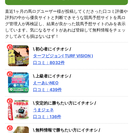
直近1ヶ月の馬ログユーザー様が投稿してくださった口コミ評価や
評判の中から優良サイトと判断できそうな競馬予想サイトを馬ロ
グ管理人が再検証し、結果が良かった競馬予想サイトのみを表示
しています。気になるサイトがあれば登録して無料情報をチェッ
クしてみても損はないはず！
\ 初心者にイチオシ /
ターフビジョン( TURF VISION )
口コミ：8032件
\ 上級者にイチオシ /
えーあいNEO
口コミ：439件
\ 安定的に勝ちたい方にイチオシ /
うまジェネ
口コミ：136件
\ 無料情報で勝ちたい方にイチオシ /