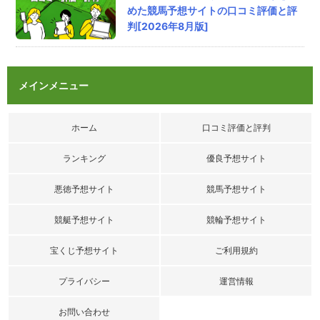
評価：
めた競馬予想サイトの口コミ評価と評
判[2026年8月版]
匿名
さん
2026/8/7/ 22:26
ジャックポット（KEIBA JACKPOT）の
メインメニュー
口コミ
的中実践ラボで川崎6Rの3連単214.1倍的中。3
単と3複合わせて17万超えの払戻しだし、安定
ホーム
口コミ評価と評判
して稼がせてくれる。
ランキング
優良予想サイト
評価：
悪徳予想サイト
競馬予想サイト
競艇予想サイト
競輪予想サイト
宝くじ予想サイト
ご利用規約
プライバシー
運営情報
お問い合わせ