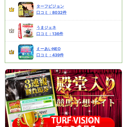
ターフビジョン
口コミ：
8032
件
うまジェネ
口コミ：
136
件
えーあいNEO
口コミ：
439
件