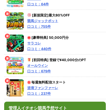
口コミ：64件
[新規限定]最大80%OFF
競馬ジャックポット
口コミ：755件
㊙
[豪華特典] 50,000円分
サラコレ
口コミ：440件
[初回特典] 登録で¥40,000分のPT
オールウイン
口コミ：679件
㊗
毎週無料配信スタート
逆境ファンファーレ
口コミ：237件
管理人イチオシ競馬予想サイト