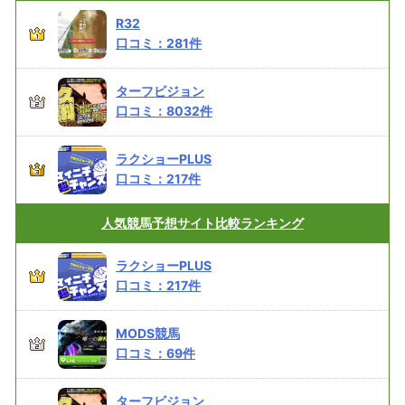
R32
口コミ：
281
件
ターフビジョン
口コミ：
8032
件
ラクショーPLUS
口コミ：
217
件
人気競馬予想サイト
比較ランキング
ラクショーPLUS
口コミ：
217
件
MODS競馬
口コミ：
69
件
ターフビジョン