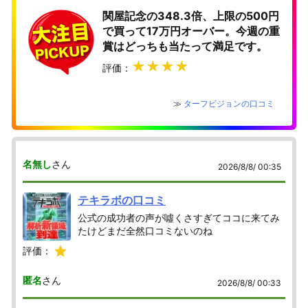
関屋記念の348.3倍、上限の500円
で買って17万円オーバー。今週の重
賞はどっちも当たって満足です。
★★★★
評価：
≫
ターフビジョンの口コミ
名無し
さん
2026/8/8/ 00:35
テキラボの口コミ
公式の成功者の声が噓くさすぎてココに来てみ
たけどまだ全然口コミないのね
評価：
匿名
さん
2026/8/8/ 00:33