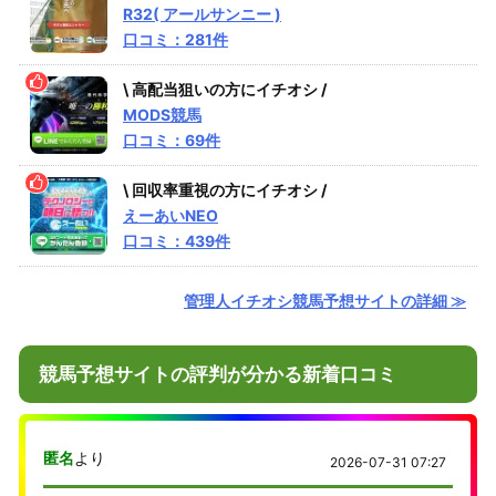
R32( アールサンニー )
口コミ：281件
\ 高配当狙いの方にイチオシ /
MODS競馬
口コミ：69件
\ 回収率重視の方にイチオシ /
えーあいNEO
口コミ：439件
管理人イチオシ競馬予想サイトの詳細 ≫
競馬予想サイトの評判が分かる新着口コミ
匿名
より
2026-07-31 07:27