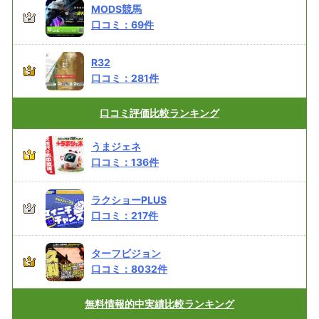
MODS競馬
口コミ：
69
件
R32
口コミ：
281
件
口コミ評価
比較ランキング
うまジェネ
口コミ：
136
件
ラクショーPLUS
口コミ：
217
件
ターフビジョン
口コミ：
8032
件
無料情報的中実績
比較ランキング