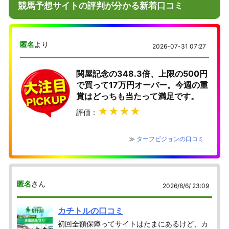
競馬予想サイトの評判が分かる新着口コミ
匿名
より
2026-07-31 07:27
関屋記念の348.3倍、上限の500円
で買って17万円オーバー。今週の重
賞はどっちも当たって満足です。
★★★★
評価：
≫
ターフビジョンの口コミ
匿名
さん
2026/8/6/ 23:09
カチトルの口コミ
初回全額保障ってサイトはたまにあるけど、カ