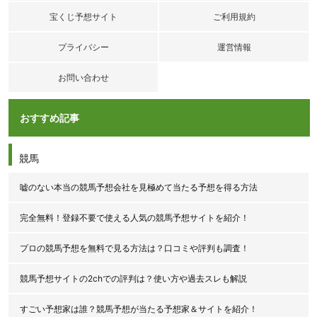
想は安心感があります。
宝くじ予想サイト
ご利用規約
評価：
プライバシー
運営情報
お問い合わせ
おすすめ記事
競馬
嘘のない本当の競馬予想会社を見極めて当たる予想を得る方法
完全無料！登録不要で使える人気の競馬予想サイトを紹介！
プロの競馬予想を無料で見る方法は？口コミや評判も調査！
競馬予想サイトの2chでの評判は？使い方や過去スレも解説
すごい予想家は誰？競馬予想が当たる予想家＆サイトを紹介！