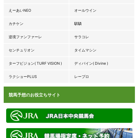
えーあいNEO
オールウイン
カチケン
騏驎
逆境ファンファーレ
サラコレ
センチュリオン
タイムマシン
ターフビジョン( TURF VISION )
ディバイン( Divine )
ラクショーPLUS
レープロ
競馬予想のお役立ちサイト