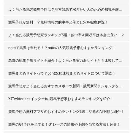
よく当たる地方競馬予想は？地方競馬で稼ぎたい人のための知識を厳選公開！
競馬予想が無料！？無料情報の的中率と落とし穴を徹底解説！
よく当たる競馬予想家ランキング5選！的中率＆回収率は本当に良い！？
noteで馬券は当たる！？noteの人気競馬予想おすすめランキング！
老舗の競馬予想サイトを紹介！よく当たる実力派サイトとも比較してみた！
競馬まとめサイトって？5ch(2ch)速報まとめサイトについて調査！
競馬予想がよく当たるおすすめスポーツ新聞・競馬新聞ランキングを紹介！
X(Twitter：ツイッター)の競馬予想家おすすめランキングを紹介！
競馬予想の無料アプリのおすすめランキング5選！話題のAI予想も紹介！
競馬のG1予想を当てる！G1レースの情報や予想を当てる方法も紹介！