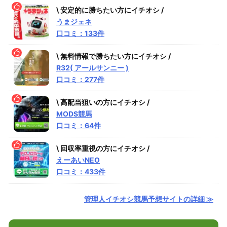
\ 安定的に勝ちたい方にイチオシ /
うまジェネ
口コミ：133件
\ 無料情報で勝ちたい方にイチオシ /
R32( アールサンニー )
口コミ：277件
\ 高配当狙いの方にイチオシ /
MODS競馬
口コミ：64件
\ 回収率重視の方にイチオシ /
えーあいNEO
口コミ：433件
管理人イチオシ競馬予想サイトの詳細 ≫