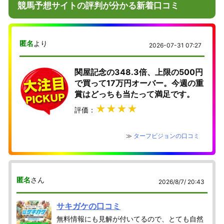
競馬予想サイトの評判が分かる新着口コミ
匿名
より
2026-07-31 07:27
関屋記念の348.3倍、上限の500円
で買って17万円オーバー。今週の重
賞はどっちも当たって満足です。
★★★★
評価：
≫
ターフビジョンの口コミ
匿名
さん
2026/8/7/ 20:43
サキガケの口コミ
無料情報にも見解が付いてるので、とても自然