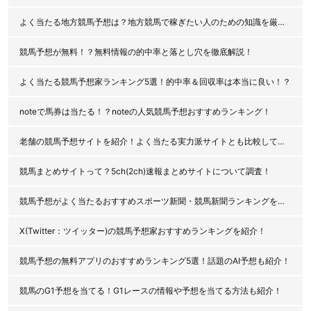
よく当たる地方競馬予想は？地方競馬で稼ぎたい人のための知識を厳選公開！
競馬予想が無料！？無料情報の的中率と落とし穴を徹底解説！
よく当たる競馬予想家ランキング5選！的中率＆回収率は本当に良い！？
noteで馬券は当たる！？noteの人気競馬予想おすすめランキング！
老舗の競馬予想サイトを紹介！よく当たる実力派サイトとも比較してみた！
競馬まとめサイトって？5ch(2ch)速報まとめサイトについて調査！
競馬予想がよく当たるおすすめスポーツ新聞・競馬新聞ランキングを紹介！
X(Twitter：ツイッター)の競馬予想家おすすめランキングを紹介！
競馬予想の無料アプリのおすすめランキング5選！話題のAI予想も紹介！
競馬のG1予想を当てる！G1レースの情報や予想を当てる方法も紹介！