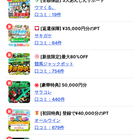
[全額保証] 3大あんしんサポート
ウマくる。
口コミ：19件
[返還保障] ¥35,000円分のPT
サキガケ
口コミ：64件
[新規限定]最大80%OFF
競馬ジャックポット
口コミ：754件
㊙
[豪華特典] 50,000円分
サラコレ
口コミ：440件
[初回特典] 登録で¥40,000分のPT
オールウイン
口コミ：679件