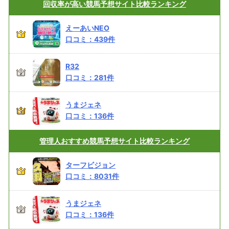
回収率が高い
競馬予想サイト比較ランキング
えーあいNEO
口コミ：
439
件
R32
口コミ：
281
件
うまジェネ
口コミ：
136
件
管理人おすすめ
競馬予想サイト比較ランキング
ターフビジョン
口コミ：
8031
件
うまジェネ
口コミ：
136
件