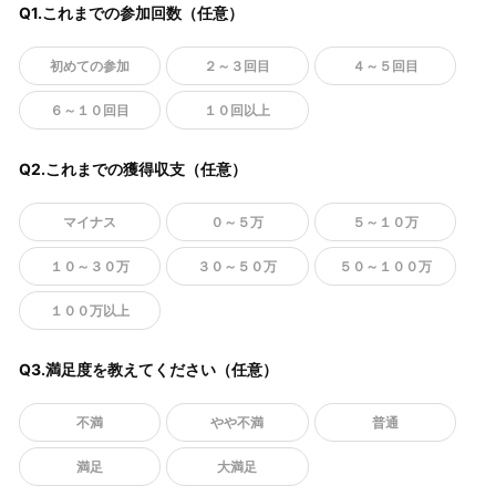
Q1.これまでの参加回数（任意）
初めての参加
２～３回目
４～５回目
６～１０回目
１０回以上
Q2.これまでの獲得収支（任意）
マイナス
０～５万
５～１０万
１０～３０万
３０～５０万
５０～１００万
１００万以上
Q3.満足度を教えてください（任意）
不満
やや不満
普通
満足
大満足