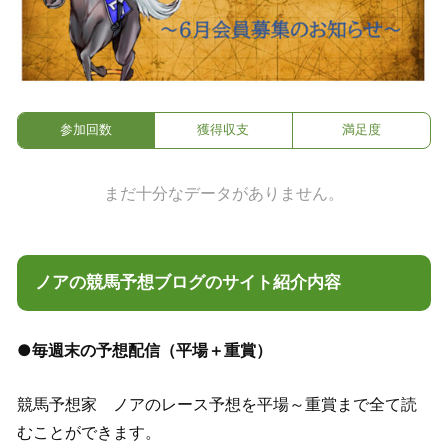
参加回数
獲得収支
満足度
まだ十分なデータがありません。
ノアの競馬予想ブログのサイト紹介内容
●毎週末の予想配信（平場＋重賞）
競馬予想家 ノアのレース予想を平場～重賞まで全て読
むことができます。