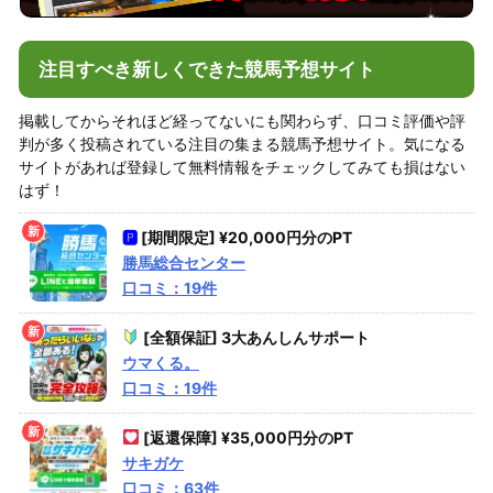
注目すべき新しくできた競馬予想サイト
掲載してからそれほど経ってないにも関わらず、口コミ評価や評
判が多く投稿されている注目の集まる競馬予想サイト。気になる
サイトがあれば登録して無料情報をチェックしてみても損はない
はず！
🅿
[期間限定] ¥20,000円分のPT
勝馬総合センター
口コミ：19件
[全額保証] 3大あんしんサポート
ウマくる。
口コミ：19件
[返還保障] ¥35,000円分のPT
サキガケ
口コミ：63件