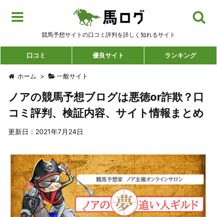
競馬予想サイトの口コミ評判を詳しく知れるサイト
口コミ
優良サイト
ランキング
ホーム
>
一般サイト
ノアの競馬予想ブログは悪徳or詐欺？口
コミ評判、検証内容、サイト情報まとめ
更新日：2021年7月24日