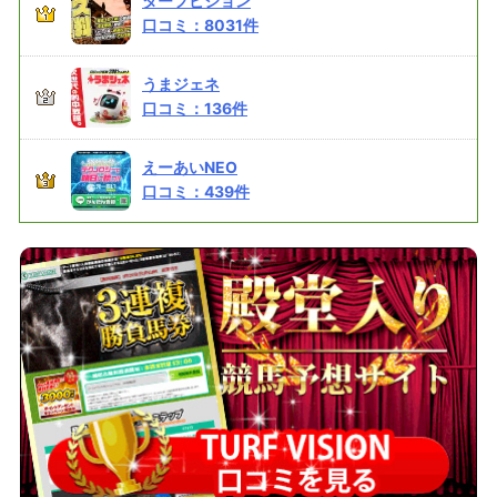
ターフビジョン
口コミ：
8031
件
うまジェネ
口コミ：
136
件
えーあいNEO
口コミ：
439
件