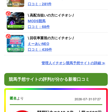
口コミ：281件
\ 高配当狙いの方にイチオシ /
MODS競馬
口コミ：68件
\ 回収率重視の方にイチオシ /
えーあいNEO
口コミ：439件
管理人イチオシ競馬予想サイトの詳細 ≫
競馬予想サイトの評判が分かる新着口コミ
匿名
より
2026-07-31 07:27