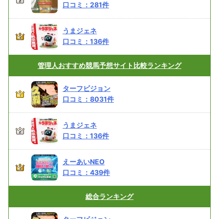
口コミ：
281
件
うまジェネ
口コミ：
136
件
管理人おすすめ
競馬予想サイト比較ランキング
ターフビジョン
口コミ：
8031
件
うまジェネ
口コミ：
136
件
えーあいNEO
口コミ：
439
件
総合
ランキング