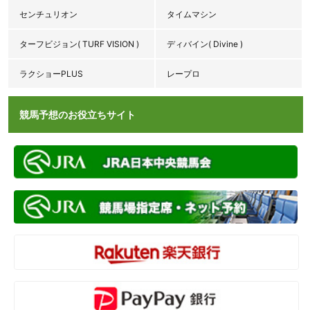
センチュリオン
タイムマシン
ターフビジョン( TURF VISION )
ディバイン( Divine )
ラクショーPLUS
レープロ
競馬予想のお役立ちサイト