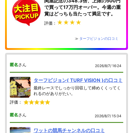
関屋記念の348.3倍、上限の500円
で買って17万円オーバー。今週の重
賞はどっちも当たって満足です。
★★★★
評価：
≫
ターフビジョンの口コミ
匿名
さん
2026/8/7/ 16:24
ターフビジョン( TURF VISION )の口コミ
最終レースでしっかり回収して締めくくってく
れるのがありがたい。
評価：
匿名
さん
2026/8/7/ 15:34
ワットの競馬チャンネルの口コミ