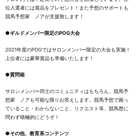
位入選者には賞品をプレゼント！また予想のサポートも
競馬予想家 ノアが支援致します！
●ギルドメンバー限定のPOG大会
2021年度のPOGではサロンメンバー限定の大会も実施！
上位者には豪華賞品も準備いたします！
●質問箱
サロンメンバー同士のコミュニティはもちろん、競馬予
想家 ノアも可能な限りお答えします。競馬予想で困っ
ていること・わからないこと、リクエスト等、競馬歴に
問わず積極的にどうぞ！
●その他、教育系コンテンツ