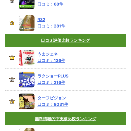
口コミ：
68
件
R32
口コミ：
281
件
口コミ評価
比較ランキング
うまジェネ
口コミ：
136
件
ラクショーPLUS
口コミ：
216
件
ターフビジョン
口コミ：
8031
件
無料情報的中実績
比較ランキング