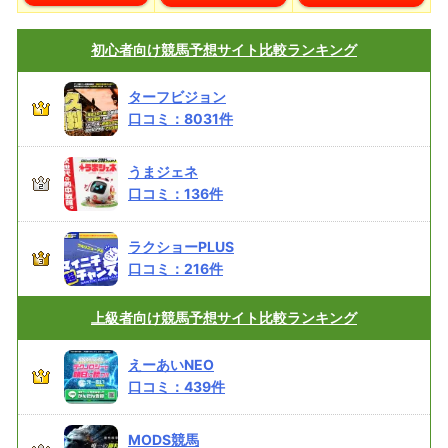
初心者向け
競馬予想サイト比較ランキング
ターフビジョン
口コミ：
8031
件
うまジェネ
口コミ：
136
件
ラクショーPLUS
口コミ：
216
件
上級者向け
競馬予想サイト比較ランキング
えーあいNEO
口コミ：
439
件
MODS競馬