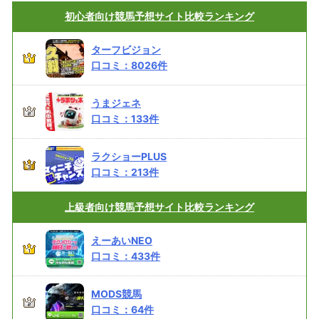
初心者向け
競馬予想サイト比較ランキング
ターフビジョン
口コミ：
8026
件
うまジェネ
口コミ：
133
件
ラクショーPLUS
口コミ：
213
件
上級者向け
競馬予想サイト比較ランキング
えーあいNEO
口コミ：
433
件
MODS競馬
口コミ：
64
件