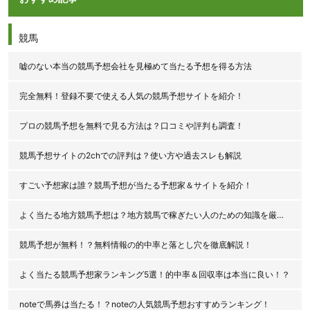
競馬
嘘のない本当の競馬予想会社を見極めて当たる予想を得る方法
完全無料！登録不要で使える人気の競馬予想サイトを紹介！
プロの競馬予想を無料で見る方法は？口コミや評判も調査！
競馬予想サイトの2chでの評判は？使い方や過去スレも解説
すごい予想家は誰？競馬予想が当たる予想家＆サイトを紹介！
よく当たる地方競馬予想は？地方競馬で稼ぎたい人のための知識を厳選公開！
競馬予想が無料！？無料情報の的中率と落とし穴を徹底解説！
よく当たる競馬予想家ランキング5選！的中率＆回収率は本当に良い！？
noteで馬券は当たる！？noteの人気競馬予想おすすめランキング！