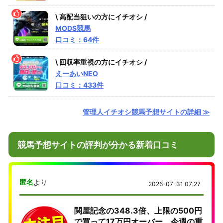
\ 高配当狙いの方にイチオシ /
MODS競馬
口コミ：64件
\ 回収率重視の方にイチオシ /
えーあいNEO
口コミ：433件
管理人イチオシ競馬予想サイトの詳細 ≫
競馬予想サイトの評判が分かる新着口コミ
匿名
より
2026-07-31 07:27
関屋記念の348.3倍、上限の500円
で買って17万円オーバー。今週の重