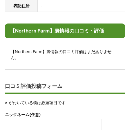
表記住所
-
【Northern Farm】裏情報の口コミ・評価
【Northern Farm】裏情報の口コミ評価はまだありませ
ん。
口コミ評価投稿フォーム
※
が付いている欄は必須項目です
ニックネーム(任意)