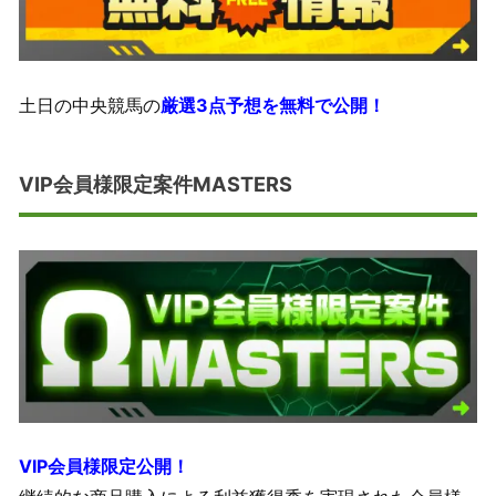
土日の中央競馬の
厳選3点予想を無料で公開！
VIP会員様限定案件MASTERS
VIP会員様限定公開！