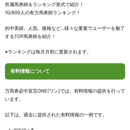
所属馬券師をランキング形式で紹介！
10/600人の有力馬券師ランキング！
的中実績、人気、価格など…様々な要素でユーザーを魅了
するTOP馬券師を紹介！
※ランキングは毎月月初に更新されます。
有料情報について
万馬券必中宣言ONE(ワン)では、有料情報の提供を行って
います。
以下は、過去に提供された有料情報の一例です。
的中10ヵ条