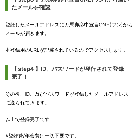
たメールを確認
登録したメールアドレスに万馬券必中宣言ONE(ワン)から
メールが届きます。
本登録用のURLが記載されているのでアクセスします。
【 step4 】ID、パスワードが発行されて登録
完了！
その後、ID、及びパスワードが登録したメールアドレス
に送られてきます。
以上で登録完了です！
※登録費/年会費は一切不要です。