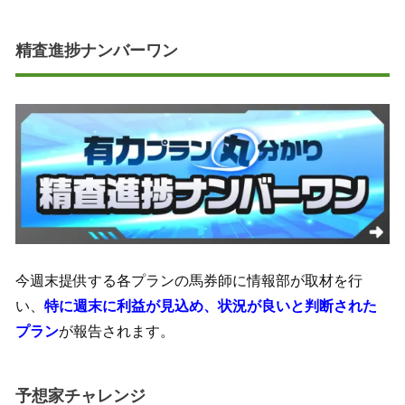
精査進捗ナンバーワン
今週末提供する各プランの馬券師に情報部が取材を行
い、
特に週末に利益が見込め、状況が良いと判断された
プラン
が報告されます。
予想家チャレンジ