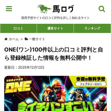
競馬予想サイトの口コミ評判を詳しく知れるサイト
口コミ
優良サイト
ランキング
ホーム
>
一般サイト
ONE(ワン)100件以上の口コミ評判と自
ら登録検証した情報を無料公開中！
更新日：2025年12月12日