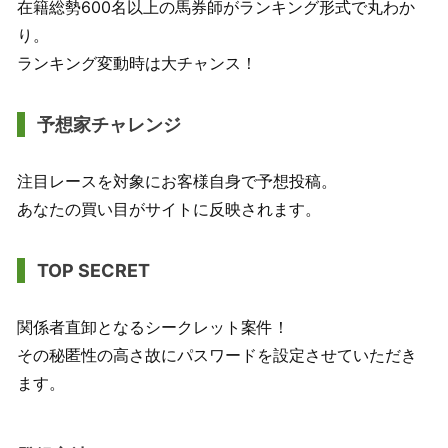
在籍総勢600名以上の馬券師がランキング形式で丸わか
り。
ランキング変動時は大チャンス！
予想家チャレンジ
注目レースを対象にお客様自身で予想投稿。
あなたの買い目がサイトに反映されます。
TOP SECRET
関係者直卸となるシークレット案件！
その秘匿性の高さ故にパスワードを設定させていただき
ます。