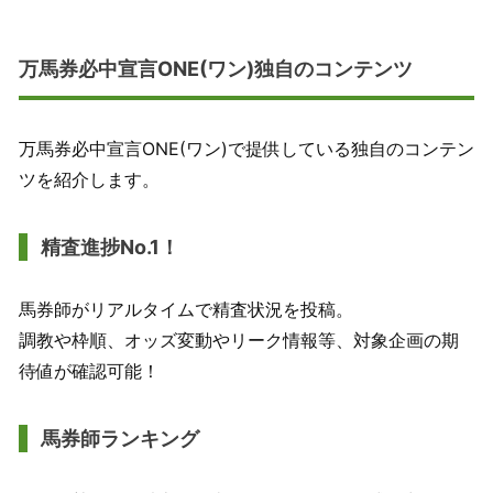
万馬券必中宣言ONE(ワン)独自のコンテンツ
万馬券必中宣言ONE(ワン)で提供している独自のコンテン
ツを紹介します。
精査進捗No.1！
馬券師がリアルタイムで精査状況を投稿。
調教や枠順、オッズ変動やリーク情報等、対象企画の期
待値が確認可能！
馬券師ランキング