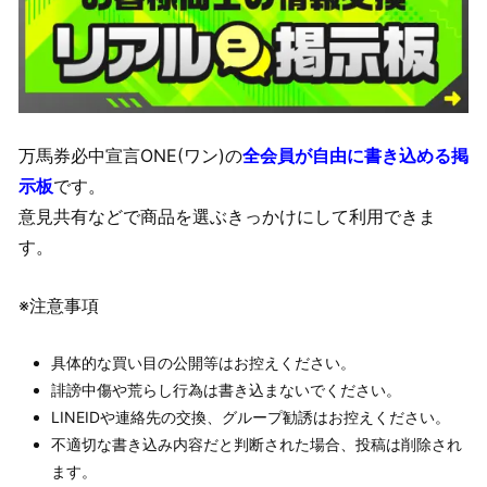
万馬券必中宣言ONE(ワン)の
全会員が自由に書き込める掲
示板
です。
意見共有などで商品を選ぶきっかけにして利用できま
す。
※注意事項
具体的な買い目の公開等はお控えください。
誹謗中傷や荒らし行為は書き込まないでください。
LINEIDや連絡先の交換、グループ勧誘はお控えください。
不適切な書き込み内容だと判断された場合、投稿は削除され
ます。