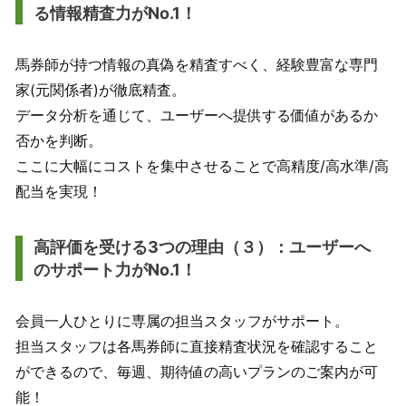
る情報精査力がNo.1！
馬券師が持つ情報の真偽を精査すべく、経験豊富な専門
家(元関係者)が徹底精査。
データ分析を通じて、ユーザーへ提供する価値があるか
否かを判断。
ここに大幅にコストを集中させることで高精度/高水準/高
配当を実現！
高評価を受ける3つの理由（３）：ユーザーへ
のサポート力がNo.1！
会員一人ひとりに専属の担当スタッフがサポート。
担当スタッフは各馬券師に直接精査状況を確認すること
ができるので、毎週、期待値の高いプランのご案内が可
能！