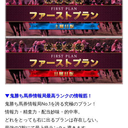
▼鬼勝ち馬券情報局最高ランクの情報筋！
鬼勝ち馬券情報局No.1を誇る究極のプラン！
情報力・精査力・配当妙味・的中率。
どれをとっても右に出るプランは存在しない。
最強の2鞍にて最上級ランクへ導きます。