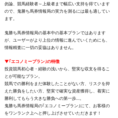
勿論、競馬経験者～上級者まで幅広い支持を得ています
ので、鬼勝ち馬券情報局の実力を測るには最も適してい
ます。
鬼勝ち馬券情報局の基本中の基本プランではあります
が、ユーザーがより上位の情報に進んでいくためにも、
情報精査に一切の妥協はありません。
▼｢エコノミープラン｣の特徴
投資競馬初心者・経験の浅いから、堅実な収支を得るこ
とが可能なプラン。
競馬での勝利をまだ体験したことがない方、リスクを抑
えた勝負をしたい方、堅実で確実な資産獲得し、着実に
勝利してもらう大きな勝負への第一歩…。
鬼勝ち馬券情報局の｢エコノミープラン｣にて、お客様の
をワンランク上へと押し上げさせていただきます！