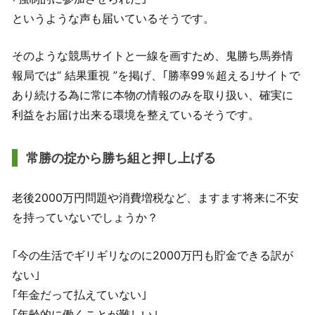
というような声も届いているそうです。
そのような競馬サイトと一線を画すため、鬼勝ち馬券情
報局では“ 結果重視 ”を掲げ、｢勝率99％超える｣サイトで
あり続ける為に常に本物の情報のみを取り扱い、確実に
利益をお届け出来る環境を整えているそうです。
常勝の掟から勝ち組と押し上げる
老後2000万円問題や消費増税など、ますます将来に不安
を持っていないでしょうか？
｢今の生活でギリギリなのに2000万円も貯金できる訳が
ない｣
｢年金だって払えていない｣
｢年齢的に働くことが難しい｣