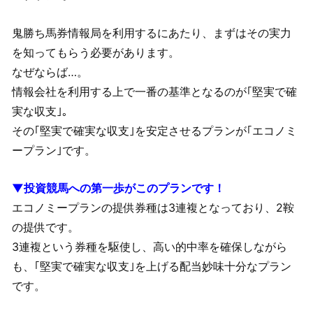
鬼勝ち馬券情報局を利用するにあたり、まずはその実力
を知ってもらう必要があります。
なぜならば…。
情報会社を利用する上で一番の基準となるのが｢堅実で確
実な収支｣。
その｢堅実で確実な収支｣を安定させるプランが｢エコノミ
ープラン｣です。
▼投資競馬への第一歩がこのプランです！
エコノミープランの提供券種は3連複となっており、2鞍
の提供です。
3連複という券種を駆使し、高い的中率を確保しながら
も、｢堅実で確実な収支｣を上げる配当妙味十分なプラン
です。