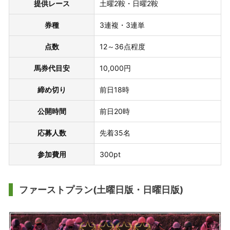
提供レース
土曜2鞍・日曜2鞍
券種
3連複・3連単
点数
12～36点程度
馬券代目安
10,000円
締め切り
前日18時
公開時間
前日20時
応募人数
先着35名
参加費用
300pt
ファーストプラン(土曜日版・日曜日版)