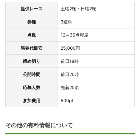
提供レース
土曜2鞍・日曜2鞍
券種
3連単
点数
12～36点程度
馬券代目安
25,000円
締め切り
前日18時
公開時間
前日20時
応募人数
先着20名
参加費用
500pt
その他の有料情報について