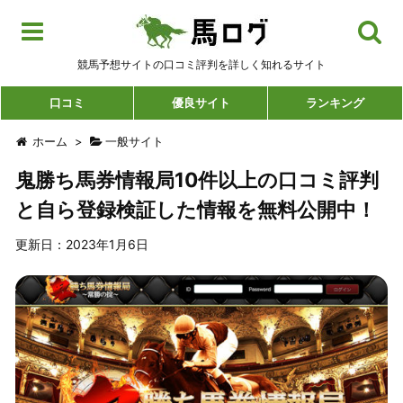
競馬予想サイトの口コミ評判を詳しく知れるサイト
口コミ
優良サイト
ランキング
ホーム
>
一般サイト
鬼勝ち馬券情報局10件以上の口コミ評判
と自ら登録検証した情報を無料公開中！
更新日：2023年1月6日