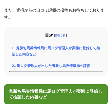
また、皆様からの口コミ評価の投稿もお待ちしておりま
す。
目次
[
閉じる
]
1.
鬼勝ち馬券情報局に馬ログ管理人が実際に登録して検
証した内容など
2.
馬ログ管理人が出した鬼勝ち馬券情報局の評価
鬼勝ち馬券情報局に馬ログ管理人が実際に登録し
て検証した内容など