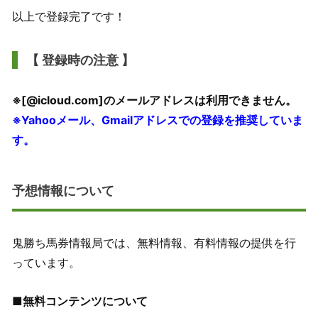
以上で登録完了です！
【 登録時の注意 】
※[@icloud.com]のメールアドレスは利用できません。
※Yahooメール、Gmailアドレスでの登録を推奨していま
す。
予想情報について
鬼勝ち馬券情報局では、無料情報、有料情報の提供を行
っています。
■無料コンテンツについて