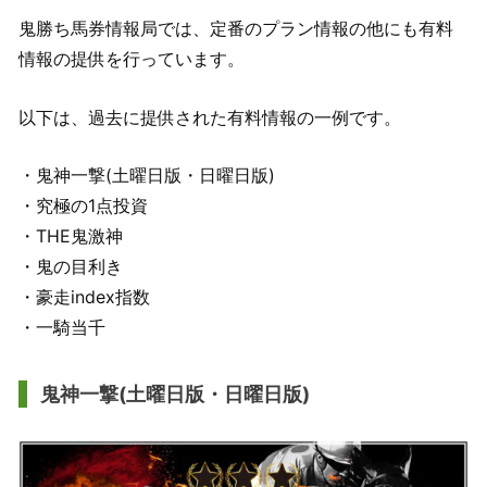
鬼勝ち馬券情報局では、定番のプラン情報の他にも有料
情報の提供を行っています。
以下は、過去に提供された有料情報の一例です。
・鬼神一撃(土曜日版・日曜日版)
・究極の1点投資
・THE鬼激神
・鬼の目利き
・豪走index指数
・一騎当千
鬼神一撃(土曜日版・日曜日版)