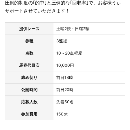
圧倒的制度の｢的中｣と圧倒的な｢回収率｣で、お客様うぃ
サポートさせていただきます！
提供レース
土曜2鞍・日曜2鞍
券種
3連複
点数
10～20点程度
馬券代目安
10,000円
締め切り
前日18時
公開時間
前日20時
応募人数
先着50名
参加費用
150pt