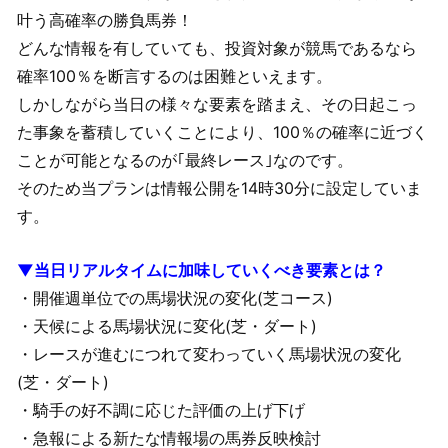
叶う高確率の勝負馬券！
どんな情報を有していても、投資対象が競馬であるなら
確率100％を断言するのは困難といえます。
しかしながら当日の様々な要素を踏まえ、その日起こっ
た事象を蓄積していくことにより、100％の確率に近づく
ことが可能となるのが｢最終レース｣なのです。
そのため当プランは情報公開を14時30分に設定していま
す。
▼当日リアルタイムに加味していくべき要素とは？
・開催週単位での馬場状況の変化(芝コース)
・天候による馬場状況に変化(芝・ダート)
・レースが進むにつれて変わっていく馬場状況の変化
(芝・ダート)
・騎手の好不調に応じた評価の上げ下げ
・急報による新たな情報場の馬券反映検討