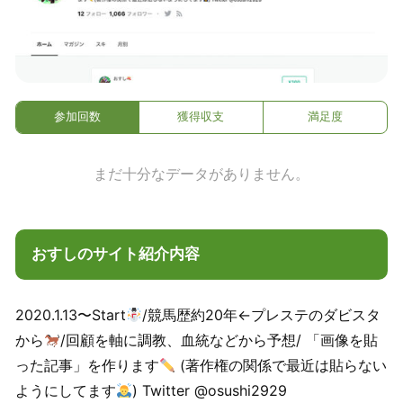
参加回数
獲得収支
満足度
まだ十分なデータがありません。
おすしのサイト紹介内容
2020.1.13〜Start
/競馬歴約20年←プレステのダビスタ
から
/回顧を軸に調教、血統などから予想/ 「画像を貼
った記事」を作ります
(著作権の関係で最近は貼らない
ようにしてます
) Twitter @osushi2929