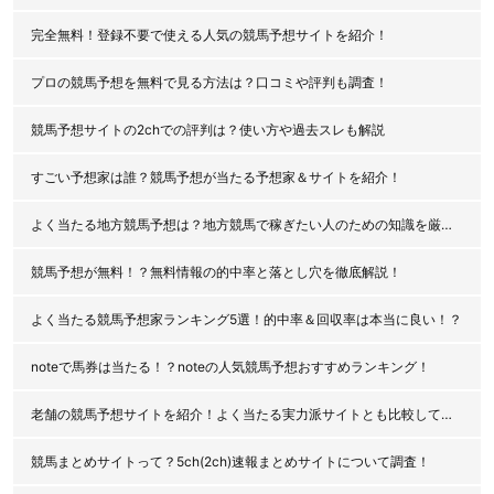
完全無料！登録不要で使える人気の競馬予想サイトを紹介！
プロの競馬予想を無料で見る方法は？口コミや評判も調査！
競馬予想サイトの2chでの評判は？使い方や過去スレも解説
すごい予想家は誰？競馬予想が当たる予想家＆サイトを紹介！
よく当たる地方競馬予想は？地方競馬で稼ぎたい人のための知識を厳選公開！
競馬予想が無料！？無料情報の的中率と落とし穴を徹底解説！
よく当たる競馬予想家ランキング5選！的中率＆回収率は本当に良い！？
noteで馬券は当たる！？noteの人気競馬予想おすすめランキング！
老舗の競馬予想サイトを紹介！よく当たる実力派サイトとも比較してみた！
競馬まとめサイトって？5ch(2ch)速報まとめサイトについて調査！