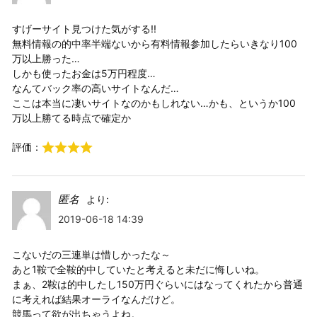
すげーサイト見つけた気がする!!
無料情報の的中率半端ないから有料情報参加したらいきなり100
万以上勝った…
しかも使ったお金は5万円程度…
なんてバック率の高いサイトなんだ…
ここは本当に凄いサイトなのかもしれない…かも、というか100
万以上勝てる時点で確定か
評価：
匿名
より:
2019-06-18 14:39
こないだの三連単は惜しかったな～
あと1鞍で全鞍的中していたと考えると未だに悔しいね。
まぁ、2鞍は的中したし150万円ぐらいにはなってくれたから普通
に考えれば結果オーライなんだけど。
競馬って欲が出ちゃうよね。