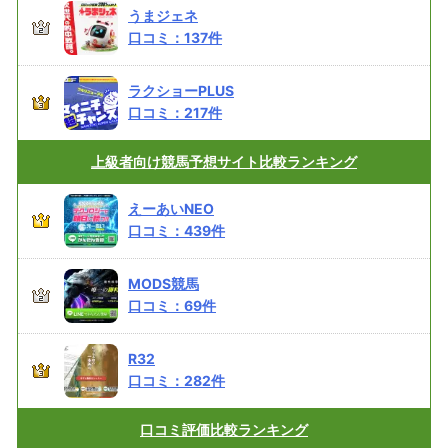
うまジェネ
口コミ：
137
件
ラクショーPLUS
口コミ：
217
件
上級者向け
競馬予想サイト比較ランキング
えーあいNEO
口コミ：
439
件
MODS競馬
口コミ：
69
件
R32
口コミ：
282
件
口コミ評価
比較ランキング