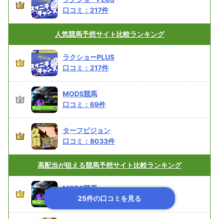
口コミ：
217
件
人気競馬予想サイト
比較ランキング
ラクショーPLUS
口コミ：
217
件
MODS競馬
口コミ：
69
件
ターフビジョン
口コミ：
8033
件
高配当が狙える
競馬予想サイト比較ランキング
MODS競馬
25件の口コミを見る
口コミ：
69
件