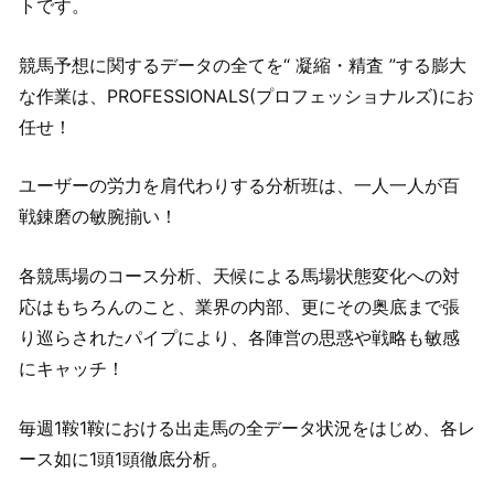
トです。
競馬予想に関するデータの全てを“ 凝縮・精査 ”する膨大
な作業は、PROFESSIONALS(プロフェッショナルズ)にお
任せ！
ユーザーの労力を肩代わりする分析班は、一人一人が百
戦錬磨の敏腕揃い！
各競馬場のコース分析、天候による馬場状態変化への対
応はもちろんのこと、業界の内部、更にその奥底まで張
り巡らされたパイプにより、各陣営の思惑や戦略も敏感
にキャッチ！
毎週1鞍1鞍における出走馬の全データ状況をはじめ、各レ
ース如に1頭1頭徹底分析。