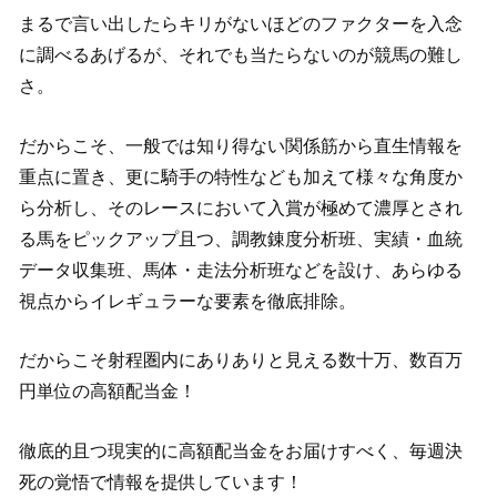
まるで言い出したらキリがないほどのファクターを入念
に調べるあげるが、それでも当たらないのが競馬の難し
さ。
だからこそ、一般では知り得ない関係筋から直生情報を
重点に置き、更に騎手の特性なども加えて様々な角度か
ら分析し、そのレースにおいて入賞が極めて濃厚とされ
る馬をピックアップ且つ、調教錬度分析班、実績・血統
データ収集班、馬体・走法分析班などを設け、あらゆる
視点からイレギュラーな要素を徹底排除。
だからこそ射程圏内にありありと見える数十万、数百万
円単位の高額配当金！
徹底的且つ現実的に高額配当金をお届けすべく、毎週決
死の覚悟で情報を提供しています！