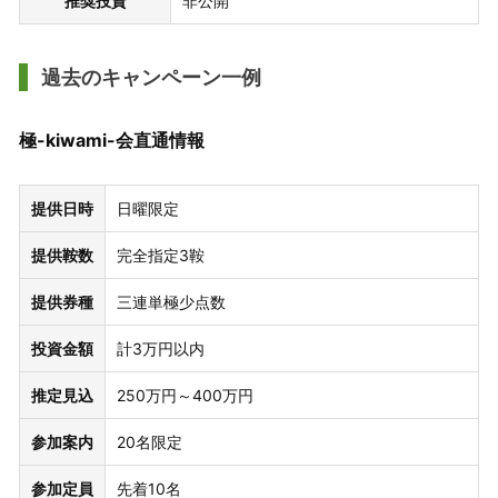
推奨投資
非公開
過去のキャンペーン一例
極-kiwami-会直通情報
提供日時
日曜限定
提供鞍数
完全指定3鞍
提供券種
三連単極少点数
投資金額
計3万円以内
推定見込
250万円～400万円
参加案内
20名限定
参加定員
先着10名