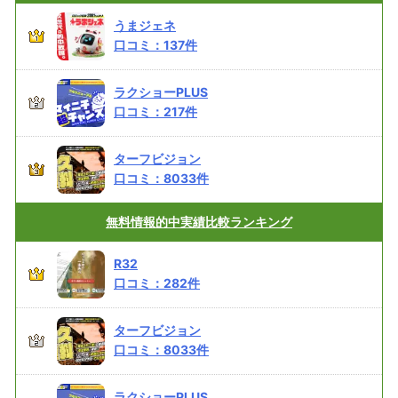
うまジェネ
口コミ：
137
件
ラクショーPLUS
口コミ：
217
件
ターフビジョン
口コミ：
8033
件
無料情報的中実績
比較ランキング
R32
口コミ：
282
件
ターフビジョン
口コミ：
8033
件
ラクショーPLUS