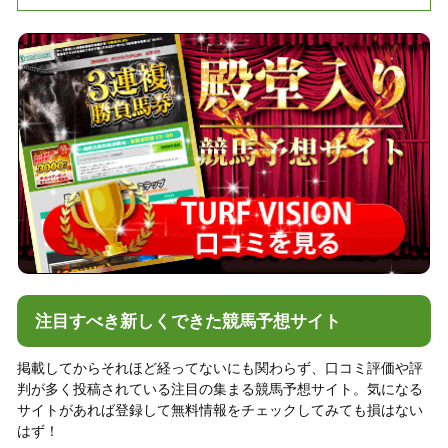
注目すべき新しくできた競馬予想サイト
掲載してからそれほど経ってないにも関わらず、口コミ評価や評
判が多く投稿されている注目の集まる競馬予想サイト。気になる
サイトがあれば登録して無料情報をチェックしてみても損はない
はず！