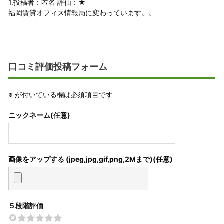
1.投稿者：匿名 評価：★
福岡賃貸オフィス情報局に変わっています。。
口コミ評価投稿フォーム
※
が付いている欄は必須項目です
ニックネーム(任意)
画像をアップする (jpeg,jpg,gif,png,2Mまで)
５段階評価