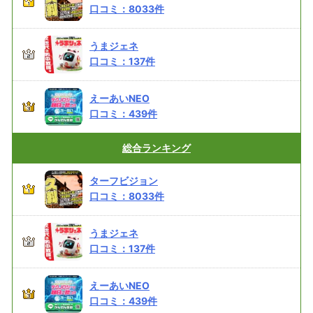
口コミ：
8033
件
うまジェネ
口コミ：
137
件
えーあいNEO
口コミ：
439
件
総合
ランキング
ターフビジョン
口コミ：
8033
件
うまジェネ
口コミ：
137
件
えーあいNEO
口コミ：
439
件