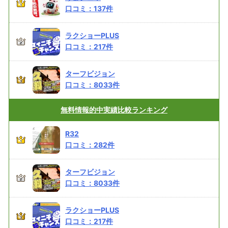
口コミ：
137
件
ラクショーPLUS
口コミ：
217
件
ターフビジョン
口コミ：
8033
件
無料情報的中実績
比較ランキング
R32
口コミ：
282
件
ターフビジョン
口コミ：
8033
件
ラクショーPLUS
口コミ：
217
件