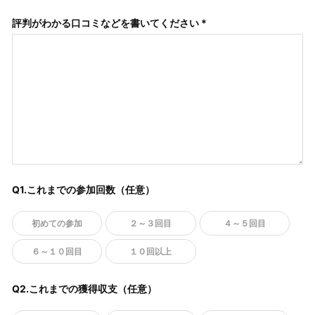
評判がわかる口コミなどを書いてください *
Q1.これまでの参加回数（任意）
初めての参加
２～３回目
４～５回目
６～１０回目
１０回以上
Q2.これまでの獲得収支（任意）