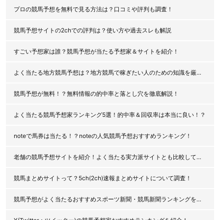
プロの競馬予想を無料で見る方法は？口コミや評判も調査！
競馬予想サイトの2chでの評判は？使い方や過去スレも解説
すごい予想家は誰？競馬予想が当たる予想家＆サイトを紹介！
よく当たる地方競馬予想は？地方競馬で稼ぎたい人のための知識を厳選公開！
競馬予想が無料！？無料情報の的中率と落とし穴を徹底解説！
よく当たる競馬予想家ランキング5選！的中率＆回収率は本当に良い！？
noteで馬券は当たる！？noteの人気競馬予想おすすめランキング！
老舗の競馬予想サイトを紹介！よく当たる実力派サイトとも比較してみた！
競馬まとめサイトって？5ch(2ch)速報まとめサイトについて調査！
競馬予想がよく当たるおすすめスポーツ新聞・競馬新聞ランキングを紹介！