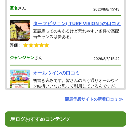
匿名
さん
2026/8/8/ 15:43
ターフビジョン( TURF VISION )の口コミ
夏競馬ってのもあるけど荒れやすい条件で高配
当チャンスは夢ある。
評価：
ジャンジャン
さん
2026/8/8/ 15:42
オールウインの口コミ
初書き込みです。皆さんの言う通りオールウイ
ン結構いいなと思って利用しているんですが、
中央よりも地方の方が結構好きです。
こればかりは好き嫌いがあると思うのですが…やっぱり得意
競馬予想サイトの新着口コミ ≫
会場とかあるんでしょうか？先日は船橋推しでした。
評価：
馬ログおすすめコンテンツ
匿名
さん
2026/8/8/ 15:26