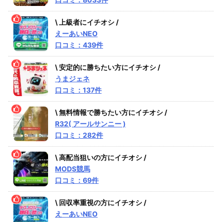
\ 上級者にイチオシ /
えーあいNEO
口コミ：439件
\ 安定的に勝ちたい方にイチオシ /
うまジェネ
口コミ：137件
\ 無料情報で勝ちたい方にイチオシ /
R32( アールサンニー )
口コミ：282件
\ 高配当狙いの方にイチオシ /
MODS競馬
口コミ：69件
\ 回収率重視の方にイチオシ /
えーあいNEO