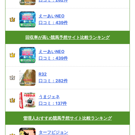
えーあいNEO
口コミ：
439
件
回収率が高い
競馬予想サイト比較ランキング
えーあいNEO
口コミ：
439
件
R32
口コミ：
282
件
うまジェネ
口コミ：
137
件
管理人おすすめ
競馬予想サイト比較ランキング
ターフビジョン