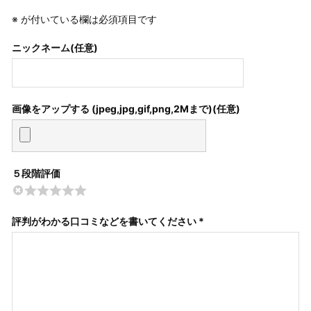
※
が付いている欄は必須項目です
ニックネーム(任意)
画像をアップする (jpeg,jpg,gif,png,2Mまで)
５段階評価
評判がわかる口コミなどを書いてください *