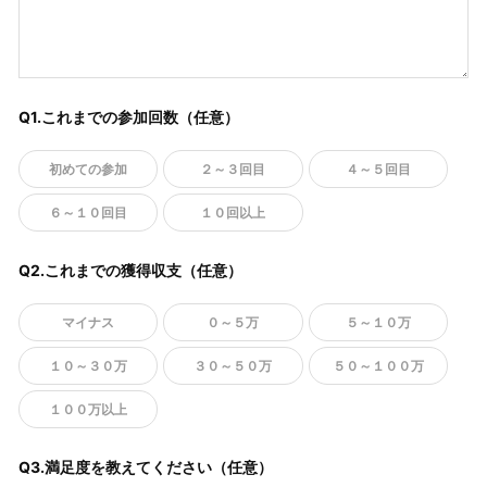
Q1.これまでの参加回数（任意）
初めての参加
２～３回目
４～５回目
６～１０回目
１０回以上
Q2.これまでの獲得収支（任意）
マイナス
０～５万
５～１０万
１０～３０万
３０～５０万
５０～１００万
１００万以上
Q3.満足度を教えてください（任意）