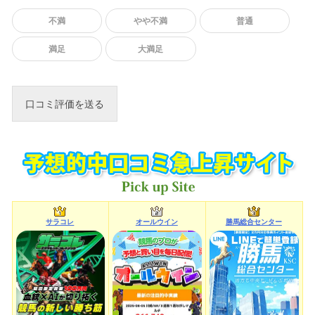
不満
やや不満
普通
満足
大満足
サラコレ
オールウイン
勝馬総合センター