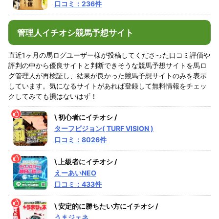
口コミ：236件
管理人イチオシ競馬予想サイト
直近1ヶ月の馬ログユーザー様が投稿してくださった口コミ評価や
評判の中から優良サイトと判断できそうな競馬予想サイトを馬ロ
グ管理人が再検証し、結果が良かった競馬予想サイトのみを表示
しています。気になるサイトがあれば登録して無料情報をチェッ
クしてみても損はないはず！
\ 初心者にイチオシ /
ターフビジョン( TURF VISION )
口コミ：8026件
\ 上級者にイチオシ /
えーあいNEO
口コミ：433件
\ 安定的に勝ちたい方にイチオシ /
うまジェネ