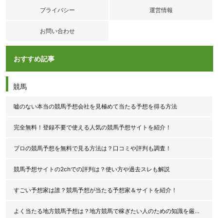
プライバシー
運営情報
お問い合わせ
おすすめ記事
競馬
嘘のない本当の競馬予想会社を見極めて当たる予想を得る方法
完全無料！登録不要で使える人気の競馬予想サイトを紹介！
プロの競馬予想を無料で見る方法は？口コミや評判も調査！
競馬予想サイトの2chでの評判は？使い方や過去スレも解説
すごい予想家は誰？競馬予想が当たる予想家＆サイトを紹介！
よく当たる地方競馬予想は？地方競馬で稼ぎたい人のための知識を厳選公開！