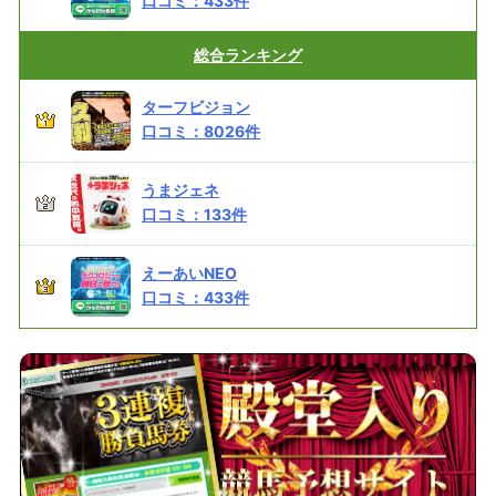
口コミ：
433
件
総合
ランキング
ターフビジョン
口コミ：
8026
件
うまジェネ
口コミ：
133
件
えーあいNEO
口コミ：
433
件