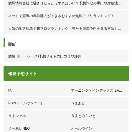
競馬情報会社に騙されたらどうすればいい？予想詐欺の手口や対処法を解説！
ネットで競馬の馬券購入ができるおすすめ無料アプリランキング！
人気の地方競馬予想ブログランキング！当たる競馬予想を見る方法も紹介！
競艇
競艇(ボートレース)予想サイトの口コミや評判
優良予想サイト
暁
アーニング・インデックス(EARNINGS INDEX♯3.92)
R32(アールサンニー)
うまあど
うまジェネ
うまとみらいと
えーあいNEO
オールウイン