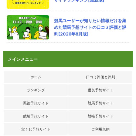
極上トライアルパックがハマるかどうかでサラ
コレの評価が決まるみたいですね
私も運良くトライアルパックで30万くらい頂い
競馬ユーザーが知りたい情報だけを集
た組です
めた競馬予想サイトの口コミ評価と評
評価：
判[2026年8月版]
匿名
さん
2026/8/6/ 10:19
メインメニュー
ワットの競馬チャンネルの口コミ
ノブナガ（旧ワット）はオンラインカジノを配
信、勧誘していました
ホーム
口コミ評価と評判
評価：
ランキング
優良予想サイト
悪徳予想サイト
競馬予想サイト
競艇予想サイト
競輪予想サイト
宝くじ予想サイト
ご利用規約