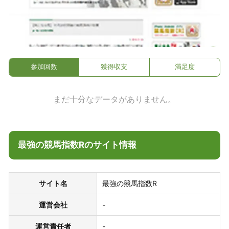
参加回数
獲得収支
満足度
まだ十分なデータがありません。
最強の競馬指数Rのサイト情報
サイト名
最強の競馬指数R
運営会社
-
運営責任者
-