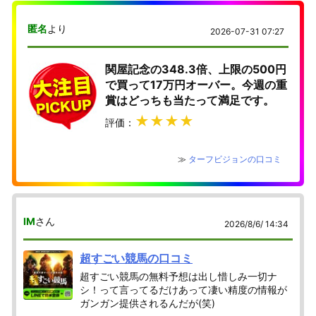
匿名
より
2026-07-31 07:27
関屋記念の348.3倍、上限の500円
で買って17万円オーバー。今週の重
賞はどっちも当たって満足です。
★★★★
評価：
≫
ターフビジョンの口コミ
IM
さん
2026/8/6/ 14:34
超すごい競馬の口コミ
超すごい競馬の無料予想は出し惜しみ一切ナ
シ！って言ってるだけあって凄い精度の情報が
ガンガン提供されるんだが(笑)