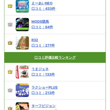
えーあいNEO
口コミ：
433
件
MODS競馬
口コミ：
64
件
R32
口コミ：
277
件
口コミ評価
比較ランキング
うまジェネ
口コミ：
133
件
ラクショーPLUS
口コミ：
213
件
ターフビジョン