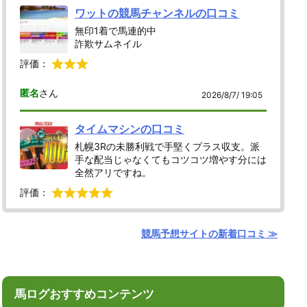
ワットの競馬チャンネルの口コミ
無印1着で馬連的中
詐欺サムネイル
評価：
匿名
さん
2026/8/7/ 19:05
タイムマシンの口コミ
札幌3Rの未勝利戦で手堅くプラス収支。派
手な配当じゃなくてもコツコツ増やす分には
全然アリですね。
評価：
匿名
さん
2026/8/7/ 19:04
競馬予想サイトの新着口コミ ≫
大川慶次郎～パーフェクト馬券メソッ
ド～の口コミ
とりあえず無料登録。毎週メインレース
馬ログおすすめコンテンツ
◯◯◯万円的中！とLINE＆メールで報告
してくるので、試しにメインレースのみのプランを購