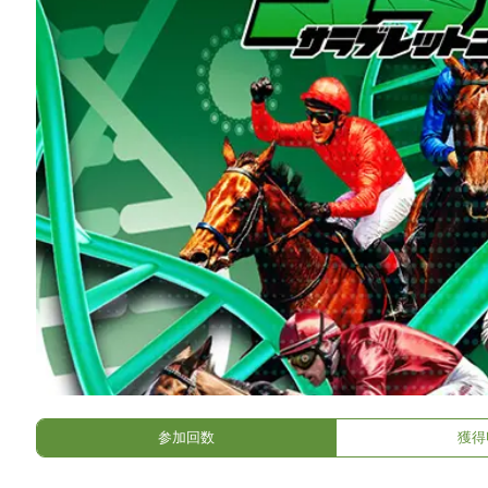
参加回数
獲得