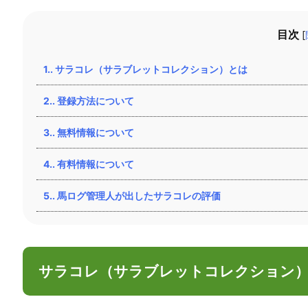
目次
[
1.
サラコレ（サラブレットコレクション）とは
2.
登録方法について
3.
無料情報について
4.
有料情報について
5.
馬ログ管理人が出したサラコレの評価
サラコレ（サラブレットコレクション