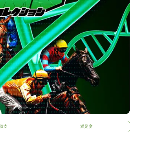
収支
満足度