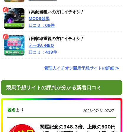
\ 高配当狙いの方にイチオシ /
MODS競馬
口コミ：69件
\ 回収率重視の方にイチオシ /
えーあいNEO
口コミ：439件
管理人イチオシ競馬予想サイトの詳細 ≫
競馬予想サイトの評判が分かる新着口コミ
匿名
より
2026-07-31 07:27
関屋記念の348.3倍、上限の500円