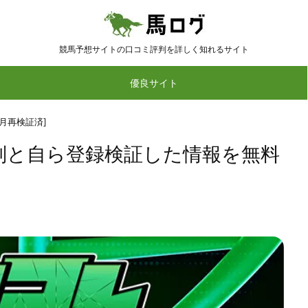
競馬予想サイトの口コミ評判を詳しく知れるサイト
優良サイト
月再検証済]
判と自ら登録検証した情報を無料