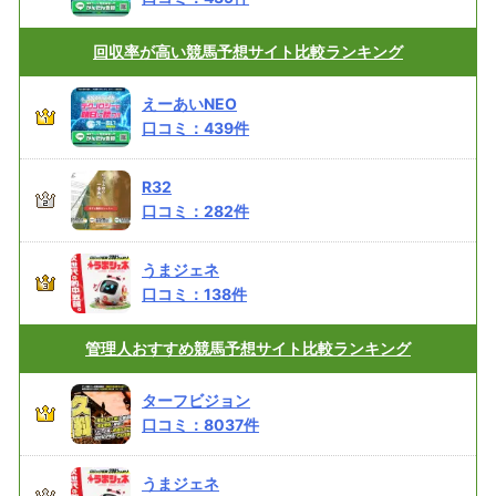
回収率が高い
競馬予想サイト比較ランキング
えーあいNEO
口コミ：
439
件
R32
口コミ：
282
件
うまジェネ
口コミ：
138
件
管理人おすすめ
競馬予想サイト比較ランキング
ターフビジョン
口コミ：
8037
件
うまジェネ