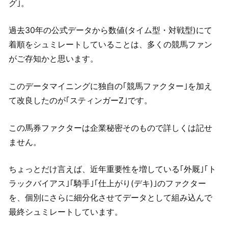
グ｣。
過去30年の公式データから数値(タイム型・対戦型)にて
着順をシュミレートしていることは、多くの競馬ファン
がご存知かと思います。
このデータマイニングに独自の｢競馬ファクター｣を加え
て改良したのが｢スティンガーZ｣です。
この馬券ファクターは企業秘密そのもので詳しくは記せ
ません。
ちょっとだけ言えば、近年重要性を増している｢外厩｣｢ト
ラックバイアス｣｢騎手｣｢仕上がり(デキ)｣のファクター
を、個別にさらに細分化させてデータとして組み込んで
最終シュミレートしています。