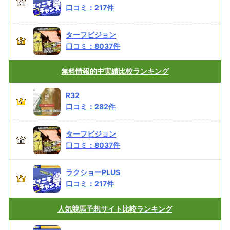
口コミ：
217
件
ターフビジョン
口コミ：
8037
件
無料情報的中実績
比較ランキング
R32
口コミ：
282
件
ターフビジョン
口コミ：
8037
件
ラクショーPLUS
口コミ：
217
件
人気競馬予想サイト
比較ランキング