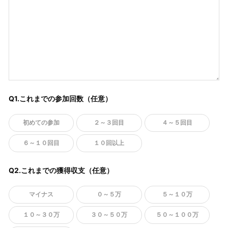
Q1.これまでの参加回数（任意）
初めての参加
２～３回目
４～５回目
６～１０回目
１０回以上
Q2.これまでの獲得収支（任意）
マイナス
０～５万
５～１０万
１０～３０万
３０～５０万
５０～１００万