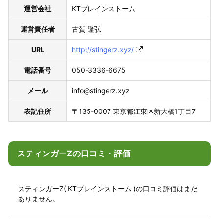
運営会社
KTブレインストーム
運営責任者
古賀 隆弘
URL
http://stingerz.xyz/
電話番号
050-3336-6675
メール
info@stingerz.xyz
表記住所
〒135-0007 東京都江東区新大橋1丁目7
スティンガーZの口コミ・評価
スティンガーZ( KTブレインストーム )の口コミ評価はまだ
ありません。