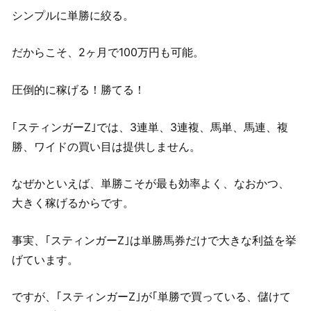
シンプルに単勝に絞る。
だからこそ、2ヶ月で100万円も可能。
圧倒的に稼げる！勝てる！
｢スティンガーZ｣では、3連単、3連複、馬単、馬連、複
勝、ワイドの買い目は提供しません。
なぜかといえば、単勝こそが最も効率よく、なおかつ、
大きく稼げるからです。
事実、｢スティンガーZ｣は単勝馬券だけで大きな利益を挙
げています。
ですが、｢スティンガーZ｣が｢単勝で買っている、儲けて