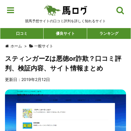
競馬予想サイトの口コミ評判を詳しく知れるサイト
口コミ
優良サイト
ランキング
ホーム
>
一般サイト
スティンガーZは悪徳or詐欺？口コミ評
判、検証内容、サイト情報まとめ
更新日：2019年2月12日