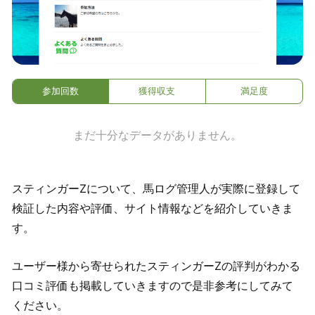
参加回数
獲得収支
満足度
まだ十分なデータがありません。
スティンガーZについて、馬ログ管理人が実際に登録して
検証した内容や評価、サイト情報などを紹介していきま
す。
ユーザー様から寄せられたスティンガーZの評判がわかる
口コミ評価も掲載していきますので是非参考にしてみて
ください。