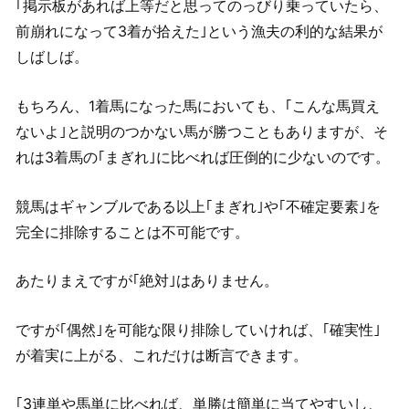
｢掲示板があれば上等だと思ってのっびり乗っていたら、
前崩れになって3着が拾えた｣という漁夫の利的な結果が
しばしば。
もちろん、1着馬になった馬においても、｢こんな馬買え
ないよ｣と説明のつかない馬が勝つこともありますが、そ
れは3着馬の｢まぎれ｣に比べれば圧倒的に少ないのです。
競馬はギャンブルである以上｢まぎれ｣や｢不確定要素｣を
完全に排除することは不可能です。
あたりまえですが｢絶対｣はありません。
ですが｢偶然｣を可能な限り排除していければ、｢確実性｣
が着実に上がる、これだけは断言できます。
｢3連単や馬単に比べれば、単勝は簡単に当てやすいし、