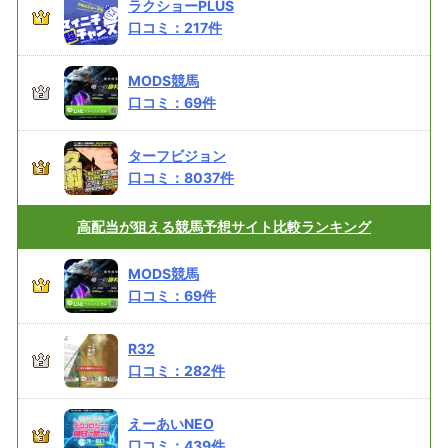
ラクショーPLUS
口コミ：
217
件
MODS競馬
口コミ：
69
件
ターフビジョン
口コミ：
8037
件
高配当が狙える
競馬予想サイト比較ランキング
MODS競馬
口コミ：
69
件
R32
口コミ：
282
件
えーあいNEO
口コミ：
439
件