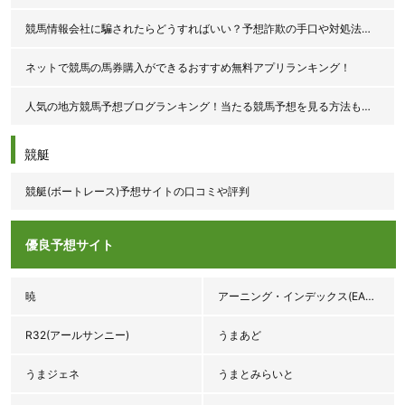
競馬情報会社に騙されたらどうすればいい？予想詐欺の手口や対処法を解説！
ネットで競馬の馬券購入ができるおすすめ無料アプリランキング！
人気の地方競馬予想ブログランキング！当たる競馬予想を見る方法も紹介！
競艇
競艇(ボートレース)予想サイトの口コミや評判
優良予想サイト
暁
アーニング・インデックス(EARNINGS INDEX♯3.92)
R32(アールサンニー)
うまあど
うまジェネ
うまとみらいと