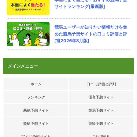
評価：
サイトランキング[最新版]
匿名
さん
2026/8/8/ 13:18
競馬ユーザーが知りたい情報だけを集
めた競馬予想サイトの口コミ評価と評
ワットの競馬チャンネルの口コミ
判[2026年8月版]
ノブナガ競馬って
こんなに当たってる（自称）のに
なんで的中報告しても
信者からの感謝コメントがないの?
イイねされないの?
メインメニュー
ホントはハズレてるからなんじゃ…
評価：
ホーム
口コミ評価と評判
匿名
さん
2026/8/8/ 12:13
ランキング
優良予想サイト
ワットの競馬チャンネルの口コミ
悪徳予想サイト
競馬予想サイト
3連単38倍で後出しポストw
こんなんネガティブなアピールになってるのに
競艇予想サイト
競輪予想サイト
気が付かないワットノブナガw
宝くじ予想サイト
ご利用規約