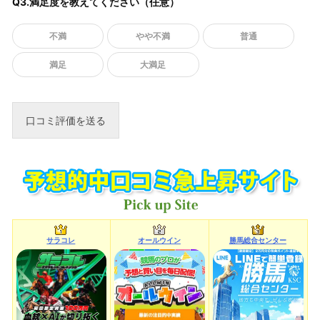
Q3.満足度を教えてください（任意）
不満
やや不満
普通
満足
大満足
サラコレ
オールウイン
勝馬総合センター