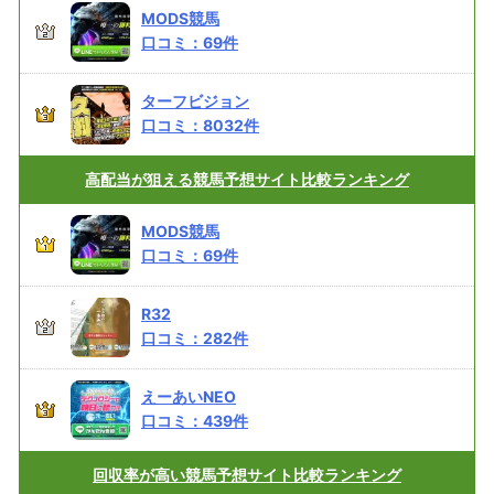
MODS競馬
口コミ：
69
件
ターフビジョン
口コミ：
8032
件
高配当が狙える
競馬予想サイト比較ランキング
MODS競馬
口コミ：
69
件
R32
口コミ：
282
件
えーあいNEO
口コミ：
439
件
回収率が高い
競馬予想サイト比較ランキング