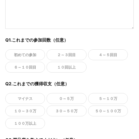
Q1.これまでの参加回数（任意）
初めての参加
２～３回目
４～５回目
６～１０回目
１０回以上
Q2.これまでの獲得収支（任意）
マイナス
０～５万
５～１０万
１０～３０万
３０～５０万
５０～１００万
１００万以上