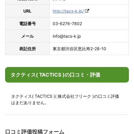
URL
http://tacs-k.jp/
電話番号
03-6276-7802
メール
info@tacs-k.jp
表記住所
東京都渋谷区恵比寿2-28-10
タクティス( TACTICS )の口コミ・評価
タクティス( TACTICS )( 株式会社フリーク )の口コミ評価
はまだありません。
口コミ評価投稿フォーム