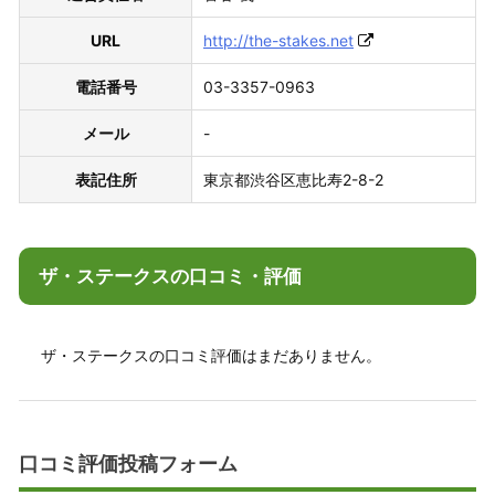
URL
http://the-stakes.net
電話番号
03-3357-0963
メール
-
表記住所
東京都渋谷区恵比寿2-8-2
ザ・ステークスの口コミ・評価
ザ・ステークスの口コミ評価はまだありません。
口コミ評価投稿フォーム