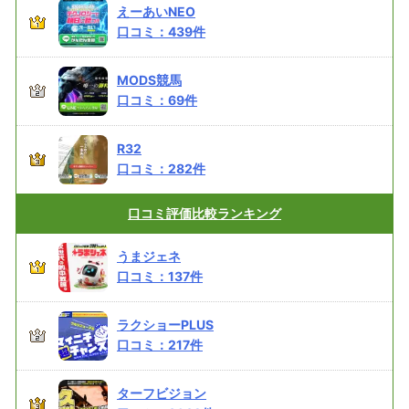
えーあいNEO
口コミ：
439
件
MODS競馬
口コミ：
69
件
R32
口コミ：
282
件
口コミ評価
比較ランキング
うまジェネ
口コミ：
137
件
ラクショーPLUS
口コミ：
217
件
ターフビジョン