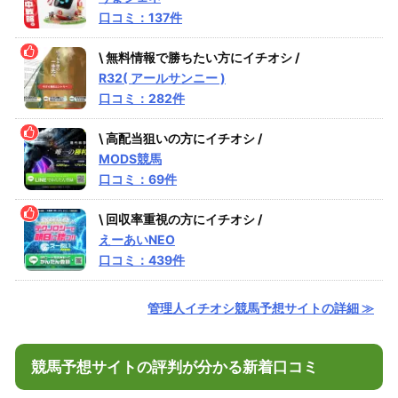
口コミ：137件
\ 無料情報で勝ちたい方にイチオシ /
R32( アールサンニー )
口コミ：282件
\ 高配当狙いの方にイチオシ /
MODS競馬
口コミ：69件
\ 回収率重視の方にイチオシ /
えーあいNEO
口コミ：439件
管理人イチオシ競馬予想サイトの詳細 ≫
競馬予想サイトの評判が分かる新着口コミ