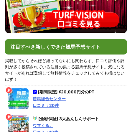
注目すべき新しくできた競馬予想サイト
掲載してからそれほど経ってないにも関わらず、口コミ評価や評
判が多く投稿されている注目の集まる競馬予想サイト。気になる
サイトがあれば登録して無料情報をチェックしてみても損はない
はず！
🅿
[期間限定] ¥20,000円分のPT
勝馬総合センター
口コミ：20件
[全額保証] 3大あんしんサポート
ウマくる。