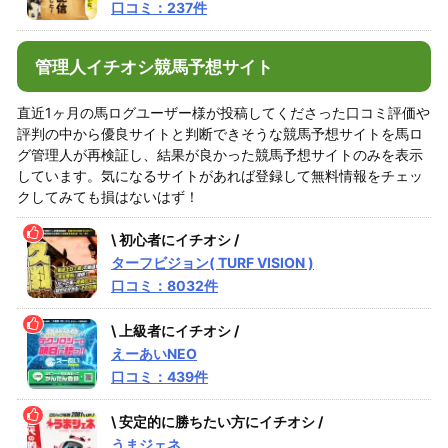
口コミ：237件
管理人イチオシ競馬予想サイト
直近1ヶ月の馬ログユーザー様が投稿してくださった口コミ評価や
評判の中から優良サイトと判断できそうな競馬予想サイトを馬ロ
グ管理人が再検証し、結果が良かった競馬予想サイトのみを表示
しています。気になるサイトがあれば登録して無料情報をチェッ
クしてみても損はないはず！
\ 初心者にイチオシ /
ターフビジョン( TURF VISION )
口コミ：8032件
\ 上級者にイチオシ /
えーあいNEO
口コミ：439件
\ 安定的に勝ちたい方にイチオシ /
うまジェネ