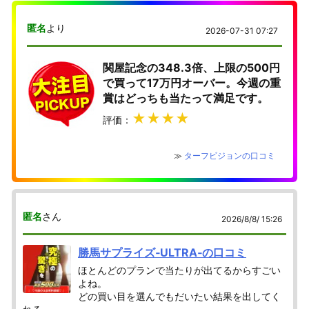
匿名
より
2026-07-31 07:27
関屋記念の348.3倍、上限の500円
で買って17万円オーバー。今週の重
賞はどっちも当たって満足です。
★★★★
評価：
≫
ターフビジョンの口コミ
匿名
さん
2026/8/8/ 15:26
勝馬サプライズ‐ULTRA‐の口コミ
ほとんどのプランで当たりが出てるからすごい
よね。
どの買い目を選んでもだいたい結果を出してく