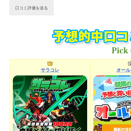
サラコレ
オール