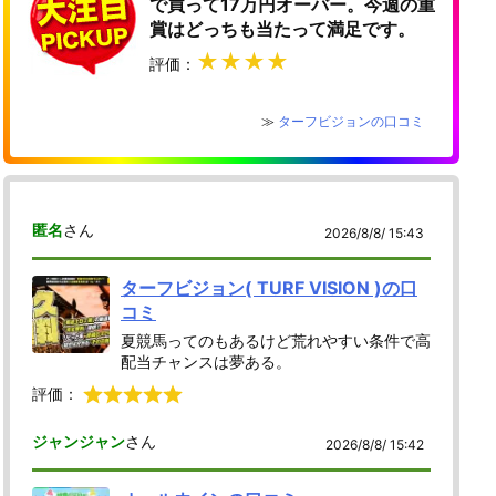
で買って17万円オーバー。今週の重
賞はどっちも当たって満足です。
★★★★
評価：
≫
ターフビジョンの口コミ
匿名
さん
2026/8/8/ 15:43
ターフビジョン( TURF VISION )の口
コミ
夏競馬ってのもあるけど荒れやすい条件で高
配当チャンスは夢ある。
評価：
ジャンジャン
さん
2026/8/8/ 15:42