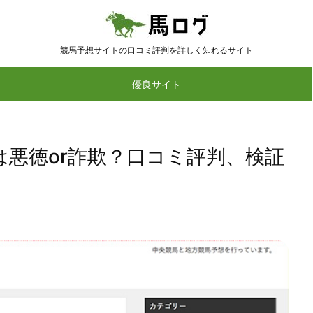
競馬予想サイトの口コミ評判を詳しく知れるサイト
優良サイト
悪徳or詐欺？口コミ評判、検証