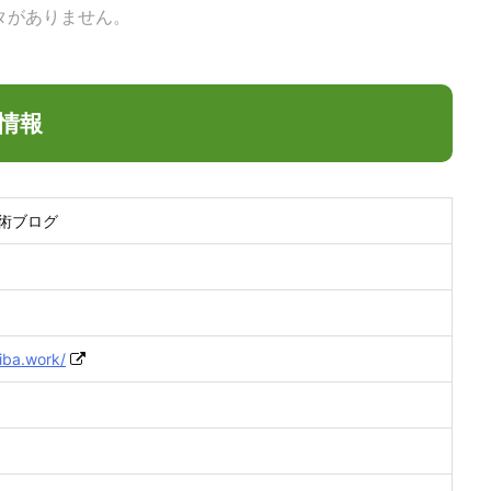
タがありません。
情報
術ブログ
eiba.work/