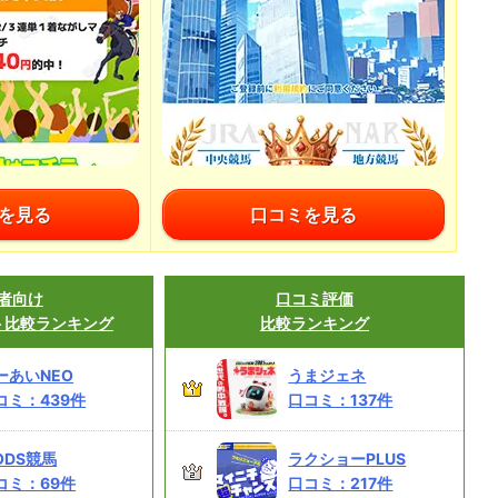
を見る
口コミを見る
者向け
口コミ評価
ト比較ランキング
比較ランキング
ーあいNEO
うまジェネ
コミ：
439
件
口コミ：
137
件
ODS競馬
ラクショーPLUS
コミ：
69
件
口コミ：
217
件