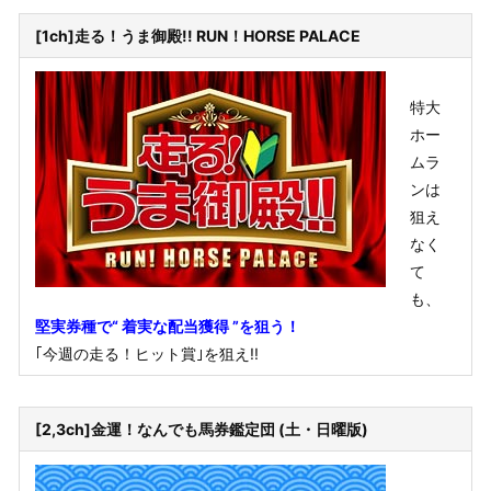
[1ch]走る！うま御殿!! RUN！HORSE PALACE
特大
ホー
ムラ
ンは
狙え
なく
て
も、
堅実券種で“ 着実な配当獲得 ”を狙う！
｢今週の走る！ヒット賞｣を狙え!!
[2,3ch]金運！なんでも馬券鑑定団 (土・日曜版)