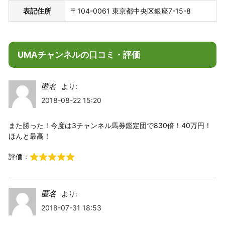
表記住所
〒104-0061 東京都中央区銀座7-15-8
UMAチャンネルの口コミ・評価
匿名
より:
2018-08-22 15:20
また勝った！今度は3チャンネル馬券鑑定団で830倍！40万円！
ほんと最高！
評価：
匿名
より:
2018-07-31 18:53