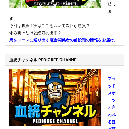
結し
ま
す。
今回は勝負？実はここを叩いて次回が勝負？
休み明けだけど絶好の出来？
馬をレースに送り出す厩舎関係者の前段階の情報をお届け。
血統チャンネル PEDIGREE CHANNEL
ブラ
ッド
スポ
ーツ
と言
われ
るほ
ど競