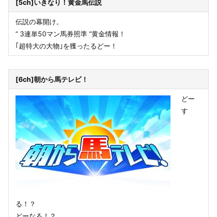
[5ch]いきなり！黄金馬伝説
伝説の幕開け。
“ 3連単50マン馬券照準 ”黄金情報！
｢超特大の大物｣を獲ったるどー！
[6ch]朝から馬テレビ！
どー
す
る！？
どーなる！？