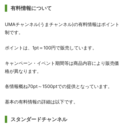
有料情報について
UMAチャンネル(うまチャンネル)の有料情報はポイント
制です。
ポイントは、1pt＝100円で販売しています。
キャンペーン・イベント期間等は商品内容により販売価
格が異なります。
各情報概ね70pt～1500ptでの提供となっています。
基本の有料情報の詳細は以下です。
スタンダードチャンネル