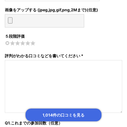
画像をアップする (jpeg,jpg,gif,png,2Mまで)
５段階評価
評判がわかる口コミなどを書いてください *
1,014件の口コミを見る
Q1.これまでの参加回数（任意）