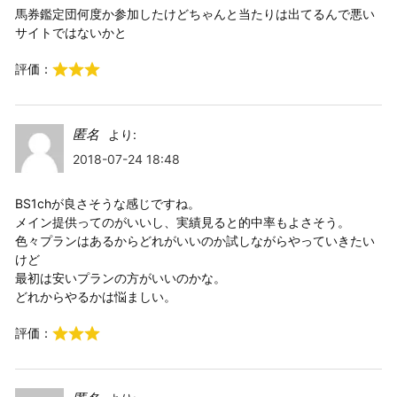
馬券鑑定団何度か参加したけどちゃんと当たりは出てるんで悪い
サイトではないかと
評価：
匿名
より:
2018-07-24 18:48
BS1chが良さそうな感じですね。
メイン提供ってのがいいし、実績見ると的中率もよさそう。
色々プランはあるからどれがいいのか試しながらやっていきたい
けど
最初は安いプランの方がいいのかな。
どれからやるかは悩ましい。
評価：