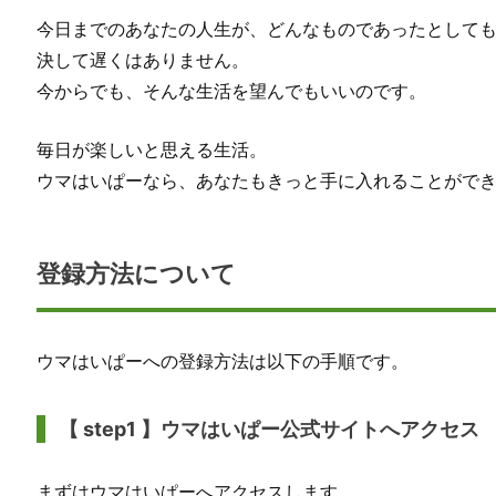
今日までのあなたの人生が、どんなものであったとして
決して遅くはありません。
今からでも、そんな生活を望んでもいいのです。
毎日が楽しいと思える生活。
ウマはいぱーなら、あなたもきっと手に入れることがで
登録方法について
ウマはいぱーへの登録方法は以下の手順です。
【 step1 】ウマはいぱー公式サイトへアクセス
まずはウマはいぱーへアクセスします。