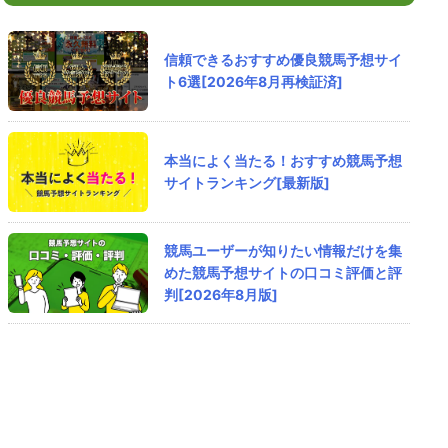
評価：
匿名
さん
2026/8/7/ 22:26
信頼できるおすすめ優良競馬予想サイ
ト6選[2026年8月再検証済]
ジャックポット（KEIBA JACKPOT）
の口コミ
的中実践ラボで川崎6Rの3連単214.1倍的
本当によく当たる！おすすめ競馬予想
中。3単と3複合わせて17万超えの払戻しだ
サイトランキング[最新版]
し、安定して稼がせてくれる。
評価：
競馬ユーザーが知りたい情報だけを集
めた競馬予想サイトの口コミ評価と評
判[2026年8月版]