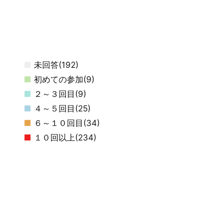
■
未回答(192)
■
初めての参加(9)
■
２～３回目(9)
■
４～５回目(25)
■
６～１０回目(34)
■
１０回以上(234)