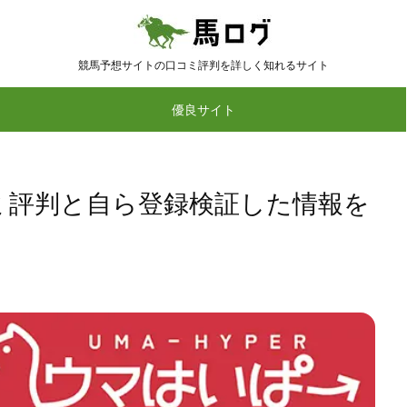
競馬予想サイトの口コミ評判を詳しく知れるサイト
優良サイト
ミ評判と自ら登録検証した情報を