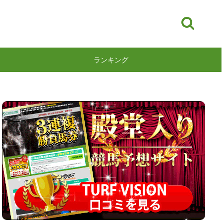
ランキング