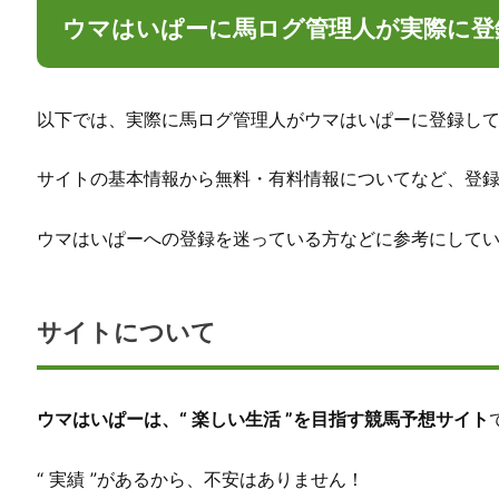
ウマはいぱーに馬ログ管理人が実際に登
以下では、実際に馬ログ管理人がウマはいぱーに登録し
サイトの基本情報から無料・有料情報についてなど、登
ウマはいぱーへの登録を迷っている方などに参考にして
サイトについて
ウマはいぱーは、“ 楽しい生活 ”を目指す競馬予想サイト
“ 実績 ”があるから、不安はありません！