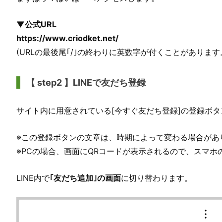
▼公式URL
https://www.criodket.net/
(URLの最後尾｢/｣の終わりに英数字が付くことがあります
【 step2 】LINEで友だち登録
サイト内に用意されている[今すぐ友だち登録]の登録ボ
※この登録ボタンの文章は、時期によって変わる場合があ
※PCの場合、画面にQRコードが表示されるので、スマホの
LINE内で
｢友だち追加｣の画面
に切り替わります。