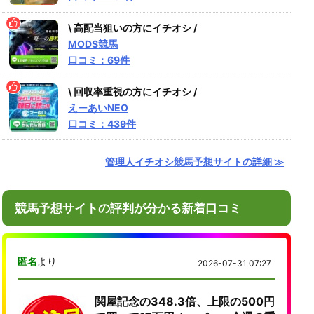
\ 高配当狙いの方にイチオシ /
MODS競馬
口コミ：69件
\ 回収率重視の方にイチオシ /
えーあいNEO
口コミ：439件
管理人イチオシ競馬予想サイトの詳細 ≫
競馬予想サイトの評判が分かる新着口コミ
匿名
より
2026-07-31 07:27
関屋記念の348.3倍、上限の500円